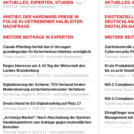
AKTUELLES
,
EXPERTEN
,
STUDIEN
AKTUELLES
,
- Aug. 7,
2026 0:18 -
noch keine Kommentare
2026 0:54 -
noch ke
ANSTIEG DER HARDWARE-PREISE IN
EXISTENZIELL
FOLGE KI-GETRIEBENER HALBLEITER-
DEUTSCHLAN
NACHFRAGE
DIGITALEN A
WEITERE BEITRÄGE IN EXPERTEN
WEITERE BEI
Claude-Phishing-Vorfall durch Versagen
Zutrittskontrolle
grundlegender KI-Sicherheitsarchitektur ermöglicht
Cybersecurity-Pri
Freitag, August 7, 2026 0:03 -
noch keine Kommentare
Samstag, August 8,
Reges Interesse am 4. KI-Tag der Wirtschaft des
KI als Produktivi
Landes Brandenburg
bis zu acht Stun
Donnerstag, August 6, 2026 8:53 -
noch keine Kommentare
Freitag, August 7, 
Digitalisierung der Schiene: TÜV-Verband fordert
NIS-2 Compliance
Modernisierung sicherheitsrelevanter Verfahren
Donnerstag, August 
Donnerstag, August 6, 2026 0:37 -
noch keine Kommentare
NIS-2-Compliance
Deutschland im EU-Digitalranking auf Platz 17
Donnerstag, August 
Dienstag, August 4, 2026 0:47 -
noch keine Kommentare
ElringKlinger mod
„Archetyp Market“: Nach Abschaltung der Darknet-
Management mit 
Handelsplattform nun Anklage gegen mutmaßlichen
Mittwoch, August 5,
Betreiber
Dienstag, August 4, 2026 0:12 -
noch keine Kommentare