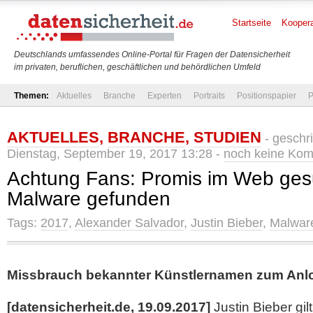
Startseite
Koopera
Deutschlands umfassendes Online-Portal für Fragen der Datensicherheit
im privaten, beruflichen, geschäftlichen und behördlichen Umfeld
Themen:
Aktuelles
Branche
Experten
Portraits
Positionspapier
P
AKTUELLES
,
BRANCHE
,
STUDIEN
- geschr
Dienstag, September 19, 2017 13:28 -
noch keine Ko
Achtung Fans: Promis im Web ges
Malware gefunden
Tags:
2017
,
Alexander Salvador
,
Justin Bieber
,
Malwar
Missbrauch bekannter Künstlernamen zum Anl
[datensicherheit.de, 19.09.2017]
Justin Bieber gilt