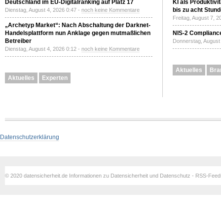
Deutschland im EU-Digitalranking auf Platz 17
KI als Produktivi
bis zu acht Stun
Dienstag, August 4, 2026 0:47 -
noch keine Kommentare
Freitag, August 7, 
„Archetyp Market“: Nach Abschaltung der Darknet-
Handelsplattform nun Anklage gegen mutmaßlichen
NIS-2 Compliance
Betreiber
Donnerstag, August 
Dienstag, August 4, 2026 0:12 -
noch keine Kommentare
Aktuelles
Bra
Aktuelles
Experten
Datenschutzerklärung
© 2020 datensicherheit.de Informationen zu Datensicherheit und Datenschutz - RSS-Fee