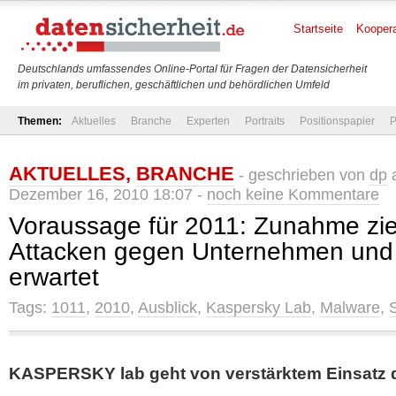
Startseite
Koopera
Deutschlands umfassendes Online-Portal für Fragen der Datensicherheit
im privaten, beruflichen, geschäftlichen und behördlichen Umfeld
Themen:
Aktuelles
Branche
Experten
Portraits
Positionspapier
P
AKTUELLES
,
BRANCHE
- geschrieben von
dp
a
Dezember 16, 2010 18:07 -
noch keine Kommentare
Voraussage für 2011: Zunahme ziel
Attacken gegen Unternehmen und
erwartet
Tags:
1011
,
2010
,
Ausblick
,
Kaspersky Lab
,
Malware
,
KASPERSKY lab geht von verstärktem Einsatz 