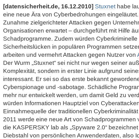
[datensicherheit.de, 16.12.2010]
Stuxnet
habe la
eine neue Ära von Cyberbedrohungen eingeläutet. 
Zunahme zielgerichteter Attacken gegen Unterne
Organisationen erwartet – durchgeführt mit Hilfe ä
Schadprogramme. Zudem würden Cyberkriminelle 
Sicherheitslücken in populären Programmen setzen
arbeiten und vermehrt Attacken gegen Nutzer von
Der Wurm „Stuxnet“ sei nicht nur wegen seiner a
Komplexität, sondern in erster Linie aufgrund seine
interessant. Er sei so das erste bekannt gewordene B
Cyberspionage und -sabotage. Schädliche Progra
mehr nur entwickelt werden, um damit Geld zu verd
würden Informationen Hauptziel von Cyberattacken
Einnahmequelle der traditionellen Cyberkriminalität
2011 werde eine neue Art von Schadprogrammen ve
die KASPERSKY lab als „Spyware 2.0“ bezeichnet 
Diebstahl von persönlichen Anwenderdaten, also Id