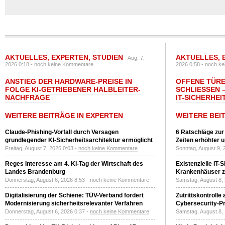
AKTUELLES
,
EXPERTEN
,
STUDIEN
AKTUELLES
,
- Aug. 7,
2026 0:18 -
noch keine Kommentare
2026 0:58 -
noch ke
ANSTIEG DER HARDWARE-PREISE IN
OFFENE TÜRE
FOLGE KI-GETRIEBENER HALBLEITER-
SCHLIESSEN –
NACHFRAGE
T-SICHERHEI
WEITERE BEITRÄGE IN EXPERTEN
WEITERE BEI
Claude-Phishing-Vorfall durch Versagen
6 Ratschläge zur
grundlegender KI-Sicherheitsarchitektur ermöglicht
Zeiten erhöhter 
Freitag, August 7, 2026 0:03 -
noch keine Kommentare
Sonntag, August 9, 
Reges Interesse am 4. KI-Tag der Wirtschaft des
Existenzielle IT-
Landes Brandenburg
Krankenhäuser zu
Donnerstag, August 6, 2026 8:53 -
noch keine Kommentare
Samstag, August 8,
Digitalisierung der Schiene: TÜV-Verband fordert
Zutrittskontrolle
Modernisierung sicherheitsrelevanter Verfahren
Cybersecurity-Pri
Donnerstag, August 6, 2026 0:37 -
noch keine Kommentare
Samstag, August 8,