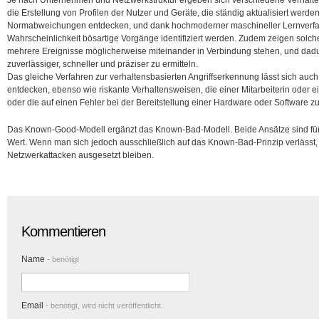
Je nach Unternehmen und Netzwerkstruktur ergeben sich verschiedene Verhalte
die Erstellung von Profilen der Nutzer und Geräte, die ständig aktualisiert werde
Normabweichungen entdecken, und dank hochmoderner maschineller Lernverfa
Wahrscheinlichkeit bösartige Vorgänge identifiziert werden. Zudem zeigen solc
mehrere Ereignisse möglicherweise miteinander in Verbindung stehen, und dadur
zuverlässiger, schneller und präziser zu ermitteln.
Das gleiche Verfahren zur verhaltensbasierten Angriffserkennung lässt sich auch 
entdecken, ebenso wie riskante Verhaltensweisen, die einer Mitarbeiterin oder e
oder die auf einen Fehler bei der Bereitstellung einer Hardware oder Software 
Das Known-Good-Modell ergänzt das Known-Bad-Modell. Beide Ansätze sind fü
Wert. Wenn man sich jedoch ausschließlich auf das Known-Bad-Prinzip verlässt,
Netzwerkattacken ausgesetzt bleiben.
Kommentieren
Name
- benötigt
Email
- benötigt, wird nicht veröffentlicht.