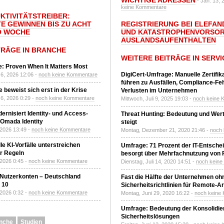
WICHTIGE ADRESSEN
- Jan. 13, 
keine Kommentare
UKTIVITÄTSTREIBER:
E GEWINNEN BIS ZU ACHT
REGISTRIERUNG BEI ELEFAND
O WOCHE
UND KATASTROPHENVORSOR
AUSLANDSAUFENTHALTEN
TRÄGE IN BRANCHE
WEITERE BEITRÄGE IN SERVI
: Proven When It Matters Most
DigiCert-Umfrage: Manuelle Zertifi
6, 2026 12:06 -
noch keine Kommentare
führen zu Ausfällen, Compliance-Fe
 beweist sich erst in der Krise
Verlusten im Unternehmen
6, 2026 0:29 -
noch keine Kommentare
Mittwoch, Juli 9, 2025 19:03 -
noch keine 
ernisiert Identity- und Access-
Threat Hunting: Bedeutung und Wer
Omada Identity
steigt
 2026 13:49 -
noch keine Kommentare
Montag, Dezember 21, 2020 21:46 -
noch
le KI-Vorfälle unterstreichen
Umfrage: 71 Prozent der IT-Entsche
r Regeln
besorgt über Mehrfachnutzung von
 2026 0:45 -
noch keine Kommentare
Dienstag, Juli 14, 2020 14:51 -
noch kein
 Nutzerkonten – Deutschland
Fast die Hälfte der Unternehmen oh
z 10
Sicherheitsrichtlinien für Remote-Ar
 2026 0:32 -
noch keine Kommentare
Montag, Juni 29, 2020 16:22 -
noch keine
Umfrage: Bedeutung der Konsolidier
Sicherheitslösungen
nche
Studien