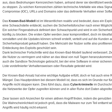
aus, dass Bedrohungen Kennzeichen haben, anhand derer sie identifiziert werd
zu stoppen.
Zu solchen Kennzeichen zählen technische Artefakte wie etwa Signat
Compromise (IOC), URLs und Domains oder das definierte Verhalten einer Sof
Das
Known-Bad-Modell
ist im Wesentlichen reaktiv und bedeutet, dass ein Explo
eine Schwachstelle entdeckt, suchen die Sicherheitsforscher nach einer Möglichkei
Ein solcher Fingerabdruck definiert den Schwachpunkt und wird in ein Sicherheit
künftig zu blocken. Die ersten Opfer werden zwar kompromittiert, doch im Idealfa
vonstatten und die Updates können schnell erstellt, verteilt und auf die Kunden
Sicherheitsprodukt gekauft haben. Die Mehrzahl der Nutzer sollte also profitieren
Entdeckung des Exploits geschützt sein.
Dank technischer Fortschritte wird das Known-Bad-Modell laufend verbessert. Ziel 
die Nutzer zu verringern und näher an das Ideal von null Tagen heranzukommen.
auch die Sandbox-Technologie gebracht, bei der eine Software in einer sichere
Liste vordefinierter Verhaltensweisen oder Resultate getestet wird.
Der Known-Bad-Ansatz hat eine wichtige Aufgabe erfüllt, doch er hat auch eine R
Mängel. Das Hauptproblem bei diesem Modell ist, dass es sich im Grunde nur für
Angriffe nicht stoppen kann. Dies führt dazu, dass
Cyberkriminelle
im Durchschni
die Netzwerke der Opfer zugreifen können und in aller Ruhe dort Daten abgreif
Zwar lassen sich Anzeichen für einen aktiven Angriff finden, indem die genutz
Die Wahrscheinlichkeit ist jedoch groß, dass die Malware nur zum Teil enttarnt 
Angriffs wird häufig nicht erkannt.