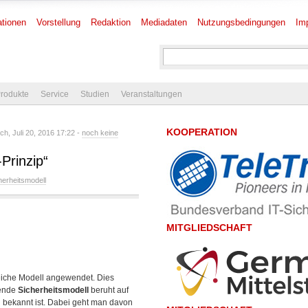
tionen
Vorstellung
Redaktion
Mediadaten
Nutzungsbedingungen
Im
rodukte
Service
Studien
Veranstaltungen
KOOPERATION
h, Juli 20, 2016 17:22 -
noch keine
Prinzip“
herheitsmodell
MITGLIEDSCHAFT
leiche Modell angewendet. Dies
hende
Sicherheitsmodell
beruht auf
g bekannt ist. Dabei geht man davon