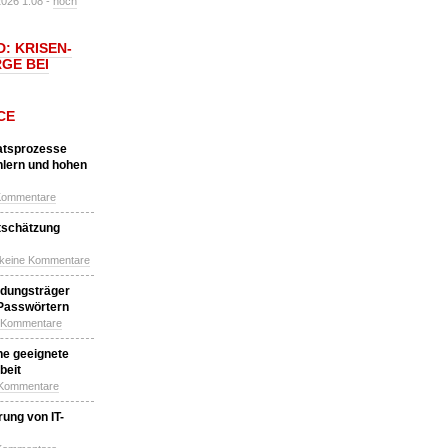
2026 1:08 -
noch
: KRISEN-
GE BEI
CE
katsprozesse
hlern und hohen
Kommentare
tschätzung
 keine Kommentare
idungsträger
 Passwörtern
e Kommentare
ne geeignete
beit
 Kommentare
ung von IT-