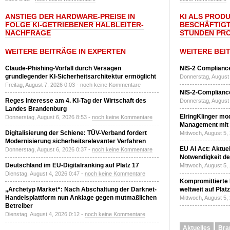
ANSTIEG DER HARDWARE-PREISE IN
KI ALS PROD
FOLGE KI-GETRIEBENER HALBLEITER-
BESCHÄFTIGT
NACHFRAGE
STUNDEN PR
WEITERE BEITRÄGE IN EXPERTEN
WEITERE BEI
Claude-Phishing-Vorfall durch Versagen
NIS-2 Compliance
grundlegender KI-Sicherheitsarchitektur ermöglicht
Donnerstag, August 
Freitag, August 7, 2026 0:03 -
noch keine Kommentare
NIS-2-Compliance
Reges Interesse am 4. KI-Tag der Wirtschaft des
Donnerstag, August 
Landes Brandenburg
ElringKlinger mod
Donnerstag, August 6, 2026 8:53 -
noch keine Kommentare
Management mit 
Digitalisierung der Schiene: TÜV-Verband fordert
Mittwoch, August 5,
Modernisierung sicherheitsrelevanter Verfahren
EU AI Act: Aktuel
Donnerstag, August 6, 2026 0:37 -
noch keine Kommentare
Notwendigkeit de
Deutschland im EU-Digitalranking auf Platz 17
Mittwoch, August 5,
Dienstag, August 4, 2026 0:47 -
noch keine Kommentare
Kompromittierte
„Archetyp Market“: Nach Abschaltung der Darknet-
weltweit auf Plat
Handelsplattform nun Anklage gegen mutmaßlichen
Mittwoch, August 5,
Betreiber
Dienstag, August 4, 2026 0:12 -
noch keine Kommentare
Aktuelles
Bra