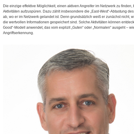
Die einzige effektive Möglichkeit, einen aktiven Angreifer im Netzwerk zu finden,
Aktivitäten aufzuspüren. Dazu zählt insbesondere die „East-West“-Abtastung des 
ab, wo er im Netzwerk gelandet ist. Denn grundsätzlich weiß er zunächst nicht, 
die wertvollen Informationen gespeichert sind. Solche Aktivitäten können entde
Good“-Modell anwendet, das vom explizit „Guten“ oder „Normalen“ ausgeht – wie
Angriffserkennung.