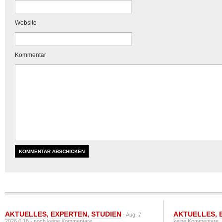
Website
Kommentar
AKTUELLES
,
EXPERTEN
,
STUDIEN
AKTUELLES
,
- Aug. 7,
2026 0:18 -
noch keine Kommentare
keine Kommentare