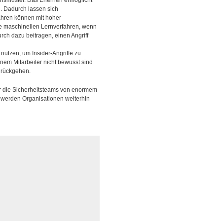
nsmuster. Das Erlernen ermöglicht
n. Dadurch lassen sich
hren können mit hoher
he maschinellen Lernverfahren, wenn
ch dazu beitragen, einen Angriff
nutzen, um Insider-Angriffe zu
inem Mitarbeiter nicht bewusst sind
zurückgehen.
r die Sicherheitsteams von enormem
 werden Organisationen weiterhin