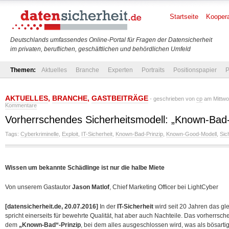
Startseite
Koopera
Deutschlands umfassendes Online-Portal für Fragen der Datensicherheit
im privaten, beruflichen, geschäftlichen und behördlichen Umfeld
Themen:
Aktuelles
Branche
Experten
Portraits
Positionspapier
P
AKTUELLES
,
BRANCHE
,
GASTBEITRÄGE
- geschrieben von
cp
am Mittwoc
Kommentare
Vorherrschendes Sicherheitsmodell: „Known-Bad-
Tags:
Cyberkriminelle
,
Exploit
,
IT-Sicherheit
,
Known-Bad-Prinzip
,
Known-Good-Modell
,
Sic
Wissen um bekannte Schädlinge ist nur die halbe Miete
Von unserem Gastautor
Jason Matlof
, Chief Marketing Officer bei LightCyber
[datensicherheit.de, 20.07.2016]
In der
IT-Sicherheit
wird seit 20 Jahren das g
spricht einerseits für bewehrte Qualität, hat aber auch Nachteile. Das vorherrsc
dem
„Known-Bad“-Prinzip
, bei dem alles ausgeschlossen wird, was als bösarti