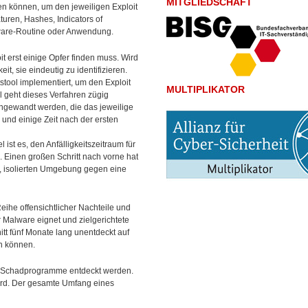
MITGLIEDSCHAFT
en können, um den jeweiligen Exploit
uren, Hashes, Indicators of
tware-Routine oder Anwendung.
it erst einige Opfer finden muss. Wird
t, sie eindeutig zu identifizieren.
stool implementiert, um den Exploit
MULTIPLIKATOR
ll geht dieses Verfahren zügig
 angewandt werden, die das jeweilige
 und einige Zeit nach der ersten
ist es, den Anfälligkeitszeitraum für
 Einen großen Schritt nach vorne hat
n, isolierten Umgebung gegen eine
eihe offensichtlicher Nachteile und
 Malware eignet und zielgerichtete
tt fünf Monate lang unentdeckt auf
en können.
ten Schadprogramme entdeckt werden.
wird. Der gesamte Umfang eines