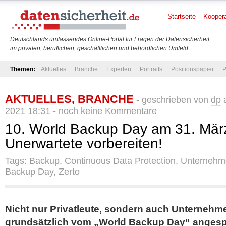
Startseite
Koopera
Deutschlands umfassendes Online-Portal für Fragen der Datensicherheit
im privaten, beruflichen, geschäftlichen und behördlichen Umfeld
Themen:
Aktuelles
Branche
Experten
Portraits
Positionspapier
P
AKTUELLES
,
BRANCHE
- geschrieben von
dp
a
2021 18:31 -
noch keine Kommentare
10. World Backup Day am 31. Mär
Unerwartete vorbereiten!
Tags:
Backup
,
Continuous Data Protection
,
Unternehm
Backup Day
,
Zerto
Nicht nur Privatleute, sondern auch Unternehme
grundsätzlich vom „World Backup Day“ angesp