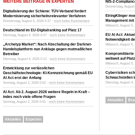
WEITERE BEITRÄGE IN EXPERTEN
NIS-2-Compliance
Donnerstag, August 
Digitalisierung der Schiene: TÜV-Verband fordert
ElringKlinger mod
Modernisierung sicherheitsrelevanter Verfahren
Management mit 
Donnerstag, August 6, 2026 0:37 -
noch keine Kommentare
Mittwoch, August 5,
Deutschland im EU-Digitalranking auf Platz 17
EU AI Act: Aktuel
Dienstag, August 4, 2026 0:47 -
noch keine Kommentare
Notwendigkeit de
„Archetyp Market“: Nach Abschaltung der Darknet-
Mittwoch, August 5,
Handelsplattform nun Anklage gegen mutmaßlichen
Kompromittierte
Betreiber
weltweit auf Plat
Dienstag, August 4, 2026 0:12 -
noch keine Kommentare
Mittwoch, August 5,
Entwicklung zur verlässlichen
Cyberrisiken sch
Geschäftstechnologie: KI-Kennzeichnung gemäß EU
Schwachstellen i
AI Act erst der Anfang
Dienstag, August 4,
Sonntag, August 2, 2026 0:02 -
noch keine Kommentare
AI Act: Ab 2. August 2026 weitere Regeln in Kraft –
indes noch viele offene Fragen
Aktuelles
Bra
Sonntag, August 2, 2026 0:01 -
noch keine Kommentare
Aktuelles
Experten