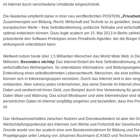
im Internet durch verschiedene Umstände eingeschränkt.
Die Akademie empfiehlt daher in ihrer neu veröffentlichten POSITION
„Privatheit
Zusammenspiel von Bildung, Recht, Wirtschaft und Technik so zu gestalten, das
europäischen Werte – freie Selbstbestimmung, politische Teilhabe und wirtschaf
optimal entwickeln können.
Dazu legte acatech am 15. Mai 2013 in Berlin zahlr
präsentierte den Software-Prototypen eines Privatheits-Agenten, der die Bürger 
wirkungsvoll unterstützen kann.
Weltweit nutzen heute über 1,5 Milliarden Menschen das World Wide Web; in De
Millionen.
Besonders wichtig:
Das Internet fördert die freie Selbstbestimmung, 
wirtschaftliches Wohlergehen. So unterstützen Informations- und Bildungsangeb
Entwicklung eines selbstbestimmten Lebensentwurfs. Menschen, die eine politis
können sich in Interessengruppen vernetzen. Durch das Internet sind in den ve
entstanden. Aber nahezu jedes Unternehmen, das seine Dienste im Internet ohne
Daten und verdient mit ihnen Geld, zum Beispiel durch ihre Verwendung für gezi
Daten Ware und Währung. Das schürt Misstrauen und viele Internetnutzer sind sk
persönlichen Daten im Internet sorgfältig umgehen und bezweifeln, dass ihre Pr
ist.
Das Vertrauensverhältnis zwischen Nutzern und Diensteanbietern ist aber die G
Wertschöpfungspotenzial des Internets zum Wohle und Fortschritt der Gesellscha
Grunde wurde von der acatech eine vom Bundesministerium für Bildung und Fo
Projektgruppe unter Leitung von Johannes Buchmann (CASED und Technische Uni