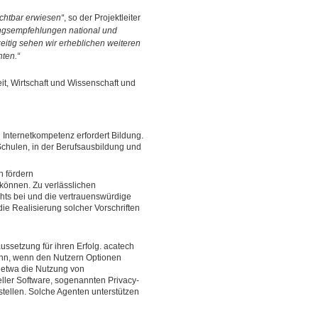
uchtbar erwiesen“
, so der Projektleiter
ungsempfehlungen national und
hzeitig sehen wir erheblichen weiteren
ten.“
keit, Wirtschaft und Wissenschaft und
Internetkompetenz erfordert Bildung.
 Schulen, in der Berufsausbildung und
n fördern
können. Zu verlässlichen
ts bei und die vertrauenswürdige
 die Realisierung solcher Vorschriften
ussetzung für ihren Erfolg. acatech
kann, wenn den Nutzern Optionen
t etwa die Nutzung von
ler Software, sogenannten Privacy-
stellen. Solche Agenten unterstützen