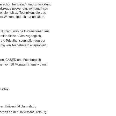
n er schon bei Design und Entwicklung
erkzeuge notwendig: von langfristig
ensten bis zu Techniken, die das
e Wirkung jedoch nur entfalten,
t Nutzern, welche Informationen aus
erständliche AGBs zugänglich,
 die Privatheitsvorstellungen der
nnte von Teilnehmern ausprobiert
mann, CASED und Fachbereich
auer von 18 Monaten intensiv damit
sethik;
chen Universität Darmstadt;
schaft an der Universität Freiburg;