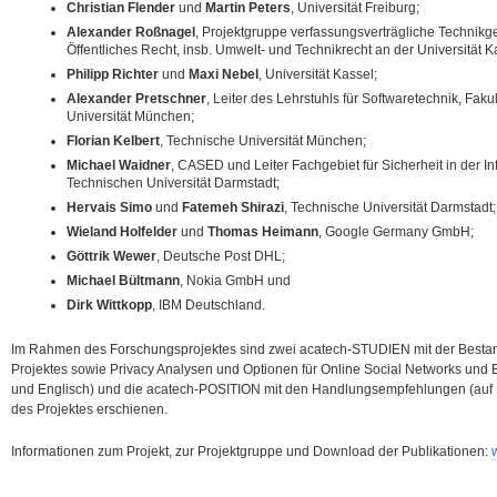
Christian Flender
und
Martin Peters
, Universität Freiburg;
Alexander Roßnagel
, Projektgruppe verfassungsverträgliche Technikg
Öffentliches Recht, insb. Umwelt- und Technikrecht an der Universität K
Philipp Richter
und
Maxi Nebel
, Universität Kassel;
Alexander Pretschner
, Leiter des Lehrstuhls für Softwaretechnik, Faku
Universität München;
Florian Kelbert
, Technische Universität München;
Michael Waidner
, CASED und Leiter Fachgebiet für Sicherheit in der I
Technischen Universität Darmstadt;
Hervais Simo
und
Fatemeh Shirazi
, Technische Universität Darmstadt;
Wieland Holfelder
und
Thomas Heimann
, Google Germany GmbH;
Göttrik Wewer
, Deutsche Post DHL;
Michael Bültmann
, Nokia GmbH und
Dirk Wittkopp
, IBM Deutschland.
Im Rahmen des Forschungsprojektes sind zwei acatech-STUDIEN mit der Best
Projektes sowie Privacy Analysen und Optionen für Online Social Networks und
und Englisch) und die acatech-POSITION mit den Handlungsempfehlungen (auf
des Projektes erschienen.
Informationen zum Projekt, zur Projektgruppe und Download der Publikationen: