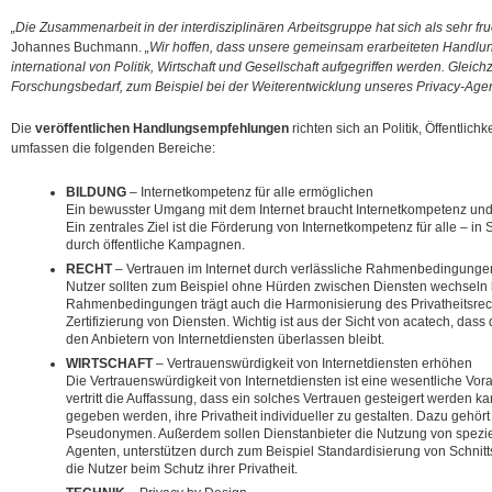
„Die Zusammenarbeit in der interdisziplinären Arbeitsgruppe hat sich als sehr fr
Johannes Buchmann.
„Wir hoffen, dass unsere gemeinsam erarbeiteten Handl
international von Politik, Wirtschaft und Gesellschaft aufgegriffen werden. Gleic
Forschungsbedarf, zum Beispiel bei der Weiterentwicklung unseres Privacy-Agen
Die
veröffentlichen Handlungsempfehlungen
richten sich an Politik, Öffentlich
umfassen die folgenden Bereiche:
BILDUNG
– Internetkompetenz für alle ermöglichen
Ein bewusster Umgang mit dem Internet braucht Internetkompetenz und 
Ein zentrales Ziel ist die Förderung von Internetkompetenz für alle – in
durch öffentliche Kampagnen.
RECHT
– Vertrauen im Internet durch verlässliche Rahmenbedingunge
Nutzer sollten zum Beispiel ohne Hürden zwischen Diensten wechseln 
Rahmenbedingungen trägt auch die Harmonisierung des Privatheitsrech
Zertifizierung von Diensten. Wichtig ist aus der Sicht von acatech, dass
den Anbietern von Internetdiensten überlassen bleibt.
WIRTSCHAFT
– Vertrauenswürdigkeit von Internetdiensten erhöhen
Die Vertrauenswürdigkeit von Internetdiensten ist eine wesentliche Vora
vertritt die Auffassung, dass ein solches Vertrauen gesteigert werden 
gegeben werden, ihre Privatheit individueller zu gestalten. Dazu gehör
Pseudonymen. Außerdem sollen Dienstanbieter die Nutzung von speziel
Agenten, unterstützen durch zum Beispiel Standardisierung von Schnitt
die Nutzer beim Schutz ihrer Privatheit.