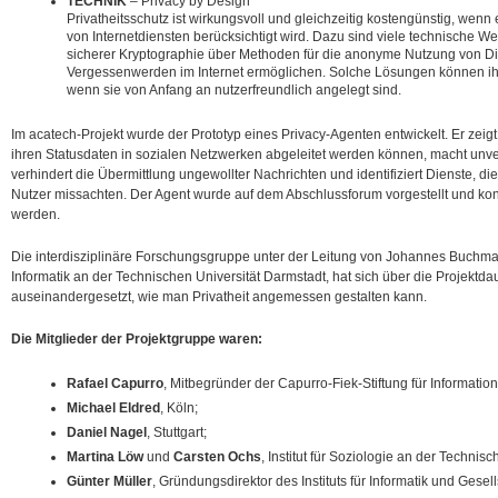
TECHNIK
– Privacy by Design
Privatheitsschutz ist wirkungsvoll und gleichzeitig kostengünstig, wen
von Internetdiensten berücksichtigt wird. Dazu sind viele technische W
sicherer Kryptographie über Methoden für die anonyme Nutzung von Di
Vergessenwerden im Internet ermöglichen. Solche Lösungen können ihr
wenn sie von Anfang an nutzerfreundlich angelegt sind.
Im acatech-Projekt wurde der Prototyp eines Privacy-Agenten entwickelt. Er zeig
ihren Statusdaten in sozialen Netzwerken abgeleitet werden können, macht unv
verhindert die Übermittlung ungewollter Nachrichten und identifiziert Dienste, die
Nutzer missachten. Der Agent wurde auf dem Abschlussforum vorgestellt und ko
werden.
Die interdisziplinäre Forschungsgruppe unter der Leitung von Johannes Buch
Informatik an der Technischen Universität Darmstadt, hat sich über die Projektd
auseinandergesetzt, wie man Privatheit angemessen gestalten kann.
Die Mitglieder der Projektgruppe waren:
Rafael Capurro
, Mitbegründer der Capurro-Fiek-Stiftung für Information
Michael Eldred
, Köln;
Daniel Nagel
, Stuttgart;
Martina Löw
und
Carsten Ochs
, Institut für Soziologie an der Technis
Günter Müller
, Gründungsdirektor des Instituts für Informatik und Gesell