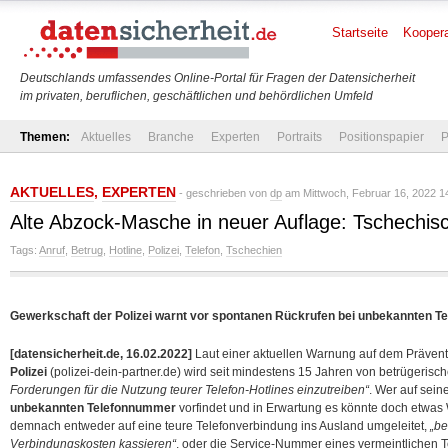
Startseite
Koopera
Deutschlands umfassendes Online-Portal für Fragen der Datensicherheit
im privaten, beruflichen, geschäftlichen und behördlichen Umfeld
Themen:
Aktuelles
Branche
Experten
Portraits
Positionspapier
P
AKTUELLES
,
EXPERTEN
- geschrieben von
dp
am Mittwoch, Februar 16, 2022 1
Alte Abzock-Masche in neuer Auflage: Tschechisc
Tags:
Anruf
,
Betrug
,
Hotline
,
Polizei
,
Telefon
,
Tschechien
Gewerkschaft der Polizei warnt vor spontanen Rückrufen bei unbekannten 
[datensicherheit.de, 16.02.2022]
Laut einer aktuellen Warnung auf dem Prävent
Polizei
(polizei-dein-partner.de) wird seit mindestens 15 Jahren von betrügerisc
Forderungen für die Nutzung teurer Telefon-Hotlines einzutreiben“
. Wer auf sei
unbekannten Telefonnummer
vorfindet und in Erwartung es könnte doch etwas W
demnach entweder auf eine teure Telefonverbindung ins Ausland umgeleitet,
„be
Verbindungskosten kassieren“
, oder die Service-Nummer eines vermeintlichen
T