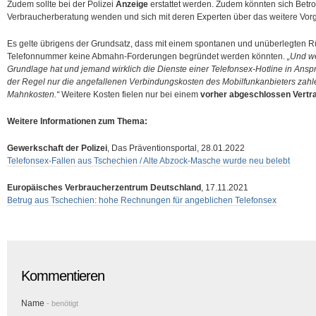
Zudem sollte bei der Polizei
Anzeige
erstattet werden. Zudem könnten sich Betro
Verbraucherberatung wenden und sich mit deren Experten über das weitere Vor
Es gelte übrigens der Grundsatz, dass mit einem spontanen und unüberlegten R
Telefonnummer keine Abmahn-Forderungen begründet werden könnten.
„Und we
Grundlage hat und jemand wirklich die Dienste einer Telefonsex-Hotline in Ans
der Regel nur die angefallenen Verbindungskosten des Mobilfunkanbieters zahle
Mahnkosten.“
Weitere Kosten fielen nur bei einem
vorher abgeschlossen Vertr
Weitere Informationen zum Thema:
Gewerkschaft der Polizei
, Das Präventionsportal, 28.01.2022
Telefonsex-Fallen aus Tschechien / Alte Abzock-Masche wurde neu belebt
Europäisches Verbraucherzentrum Deutschland
, 17.11.2021
Betrug aus Tschechien: hohe Rechnungen für angeblichen Telefonsex
Kommentieren
Name
- benötigt