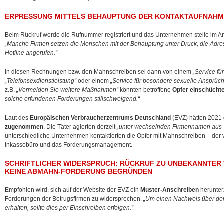
ERPRESSUNG MITTELS BEHAUPTUNG DER KONTAKTAUFNAHME
Beim Rückruf werde die Rufnummer registriert und das Unternehmen stelle im A
„Manche Firmen setzen die Menschen mit der Behauptung unter Druck, die Adres
Hotline angerufen.“
In diesen Rechnungen bzw. den Mahnschreiben sei dann von einem
„Service f
„Telefonsexdienstleistung“
oder einem
„Service für besondere sexuelle Ansprüc
z.B.
„Vermeiden Sie weitere Maßnahmen“
könnten betroffene
Opfer einschücht
solche erfundenen Forderungen stillschweigend.“
Laut des
Europäischen Verbraucherzentrums Deutschland
(EVZ) hätten 2021 
zugenommen
. Die Täter agierten derzeit
„unter wechselnden Firmennamen aus 
unterschiedliche Unternehmen kontaktierten die Opfer mit Mahnschreiben – der ve
Inkassobüro und das Forderungsmanagement.
SCHRIFTLICHER WIDERSPRUCH: RÜCKRUF ZU UNBEKANNTE
KEINE ABMAHN-FORDERUNG BEGRÜNDEN
Empfohlen wird, sich auf der Website der EVZ ein
Muster-Anschreiben
herunter
Forderungen der Betrugsfirmen zu widersprechen.
„Um einen Nachweis über de
erhalten, sollte dies per Einschreiben erfolgen.“