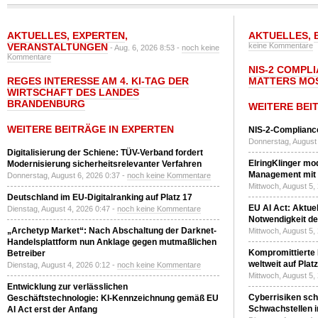
AKTUELLES
,
EXPERTEN
,
AKTUELLES
,
VERANSTALTUNGEN
keine Kommentare
- Aug. 6, 2026 8:53 -
noch keine
Kommentare
NIS-2 COMPL
REGES INTERESSE AM 4. KI-TAG DER
MATTERS MO
WIRTSCHAFT DES LANDES
BRANDENBURG
WEITERE BEI
WEITERE BEITRÄGE IN EXPERTEN
NIS-2-Compliance
Donnerstag, August 
Digitalisierung der Schiene: TÜV-Verband fordert
ElringKlinger mod
Modernisierung sicherheitsrelevanter Verfahren
Management mit 
Donnerstag, August 6, 2026 0:37 -
noch keine Kommentare
Mittwoch, August 5,
Deutschland im EU-Digitalranking auf Platz 17
EU AI Act: Aktuel
Dienstag, August 4, 2026 0:47 -
noch keine Kommentare
Notwendigkeit de
„Archetyp Market“: Nach Abschaltung der Darknet-
Mittwoch, August 5,
Handelsplattform nun Anklage gegen mutmaßlichen
Kompromittierte
Betreiber
weltweit auf Plat
Dienstag, August 4, 2026 0:12 -
noch keine Kommentare
Mittwoch, August 5,
Entwicklung zur verlässlichen
Cyberrisiken sch
Geschäftstechnologie: KI-Kennzeichnung gemäß EU
Schwachstellen i
AI Act erst der Anfang