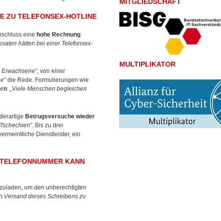
MITGLIEDSCHAFT
 ZU TELEFONSEX-HOTLINE
nschluss eine
hohe Rechnung
.
saten hätten bei einer Telefonsex-
MULTIPLIKATOR
ür Erwachsene“
, von einer
he“
die Rede. Formulierungen wie
ern
:
„Viele Menschen begleichen
derartige
Betrugsversuche wieder
Tschechien“
. Bis zu drei
rmeintliche Dienstleister, ein
R TELEFONNUMMER KANN
zuladen, um den unberechtigten
n Versand dieses Schreibens zu