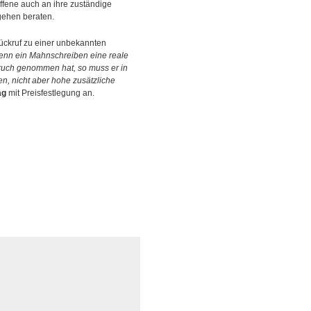
ffene auch an ihre zuständige
gehen beraten.
ückruf zu einer unbekannten
nn ein Mahnschreiben eine reale
pruch genommen hat, so muss er in
n, nicht aber hohe zusätzliche
ag
mit Preisfestlegung an.