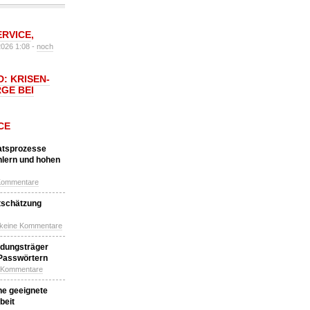
ERVICE
,
2026 1:08 -
noch
: KRISEN-
GE BEI
CE
katsprozesse
hlern und hohen
Kommentare
tschätzung
 keine Kommentare
idungsträger
 Passwörtern
e Kommentare
ne geeignete
beit