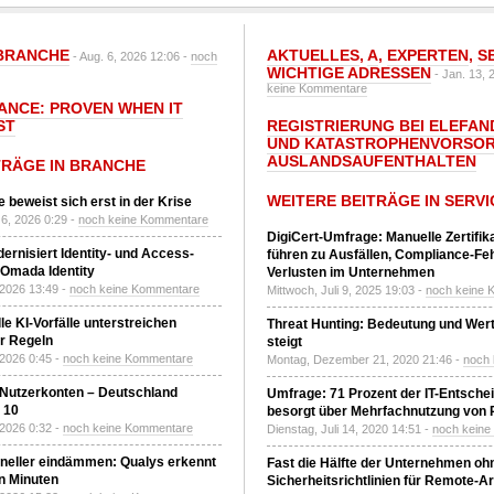
BRANCHE
AKTUELLES
,
A
,
EXPERTEN
,
S
- Aug. 6, 2026 12:06 -
noch
WICHTIGE ADRESSEN
- Jan. 13, 
keine Kommentare
IANCE: PROVEN WHEN IT
ST
REGISTRIERUNG BEI ELEFAND
UND KATASTROPHENVORSOR
AUSLANDSAUFENTHALTEN
TRÄGE IN BRANCHE
WEITERE BEITRÄGE IN SERVI
 beweist sich erst in der Krise
6, 2026 0:29 -
noch keine Kommentare
DigiCert-Umfrage: Manuelle Zertifi
ernisiert Identity- und Access-
führen zu Ausfällen, Compliance-Fe
Omada Identity
Verlusten im Unternehmen
 2026 13:49 -
noch keine Kommentare
Mittwoch, Juli 9, 2025 19:03 -
noch keine 
le KI-Vorfälle unterstreichen
Threat Hunting: Bedeutung und Wer
r Regeln
steigt
 2026 0:45 -
noch keine Kommentare
Montag, Dezember 21, 2020 21:46 -
noch
 Nutzerkonten – Deutschland
Umfrage: 71 Prozent der IT-Entsche
z 10
besorgt über Mehrfachnutzung von
 2026 0:32 -
noch keine Kommentare
Dienstag, Juli 14, 2020 14:51 -
noch kein
neller eindämmen: Qualys erkennt
Fast die Hälfte der Unternehmen oh
n Minuten
Sicherheitsrichtlinien für Remote-Ar