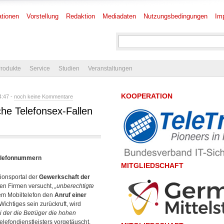
tionen
Vorstellung
Redaktion
Mediadaten
Nutzungsbedingungen
Im
rodukte
Service
Studien
Veranstaltungen
KOOPERATION
4:47 -
noch keine Kommentare
he Telefonsex-Fallen
Telefonnummern
MITGLIEDSCHAFT
ionsportal der
Gewerkschaft der
hen Firmen versucht,
„unberechtigte
nem Mobiltelefon den
Anruf einer
ichtiges sein zurückruft, wird
i der die Betrüger die hohen
elefondienstleisters vorgetäuscht.