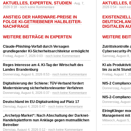
AKTUELLES
,
EXPERTEN
,
STUDIEN
AKTUELLES
,
- Aug. 7,
2026 0:18 -
noch keine Kommentare
2026 0:54 -
noch ke
ANSTIEG DER HARDWARE-PREISE IN
EXISTENZIELL
FOLGE KI-GETRIEBENER HALBLEITER-
DEUTSCHLAN
NACHFRAGE
DIGITALEN A
WEITERE BEITRÄGE IN EXPERTEN
WEITERE BEI
Claude-Phishing-Vorfall durch Versagen
Zutrittskontrolle
grundlegender KI-Sicherheitsarchitektur ermöglicht
Cybersecurity-Pri
Freitag, August 7, 2026 0:03 -
noch keine Kommentare
Samstag, August 8,
Reges Interesse am 4. KI-Tag der Wirtschaft des
KI als Produktivi
Landes Brandenburg
bis zu acht Stun
Donnerstag, August 6, 2026 8:53 -
noch keine Kommentare
Freitag, August 7, 
Digitalisierung der Schiene: TÜV-Verband fordert
NIS-2 Compliance
Modernisierung sicherheitsrelevanter Verfahren
Donnerstag, August 
Donnerstag, August 6, 2026 0:37 -
noch keine Kommentare
NIS-2-Compliance
Deutschland im EU-Digitalranking auf Platz 17
Donnerstag, August 
Dienstag, August 4, 2026 0:47 -
noch keine Kommentare
ElringKlinger mod
„Archetyp Market“: Nach Abschaltung der Darknet-
Management mit 
Handelsplattform nun Anklage gegen mutmaßlichen
Mittwoch, August 5,
Betreiber
Dienstag, August 4, 2026 0:12 -
noch keine Kommentare