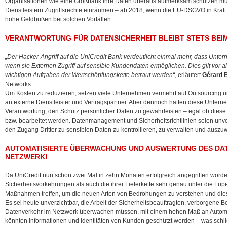
Organisationen wie eine Großbank ihre Daten überaus aufmerksam schützen mü
Dienstleistern Zugriffsrechte einräumen
– ab 2018, wenn die EU-DSGVO in Kraft 
hohe Geldbußen bei solchen Vorfällen.
VERANTWORTUNG FÜR DATENSICHERHEIT BLEIBT STETS BE
„Der Hacker-Angriff auf die UniCredit Bank verdeutlicht einmal mehr, dass Unte
wenn sie Externen Zugriff auf sensible Kundendaten ermöglichen. Dies gilt vor
wichtigen Aufgaben der Wertschöpfungskette betraut werden“
, erläutert
Gérard 
Networks.
Um Kosten zu reduzieren, setzen viele Unternehmen vermehrt auf Outsourcing u
an externe Dienstleister und Vertragspartner. Aber dennoch hätten diese Unter
Verantwortung, den Schutz persönlicher Daten zu gewährleisten – egal ob diese D
bzw. bearbeitet werden. Datenmanagement und Sicherheitsrichtlinien seien unver
den Zugang Dritter zu sensiblen Daten zu kontrollieren, zu verwalten und auszu
AUTOMATISIERTE ÜBERWACHUNG UND AUSWERTUNG DES DA
NETZWERK!
Da UniCredit nun schon zwei Mal in zehn Monaten erfolgreich angegriffen worden 
Sicherheitsvorkehrungen als auch die ihrer Lieferkette sehr genau unter die
Maßnahmen treffen, um die neuen Arten von Bedrohungen zu verstehen und di
Es sei heute unverzichtbar, die Arbeit der Sicherheitsbeauftragten, verborgen
Datenverkehr im Netzwerk überwachen müssen, mit einem hohen Maß an Automat
könnten Informationen und Identitäten von Kunden geschützt werden – was schließ