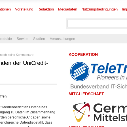
tionen
Vorstellung
Redaktion
Mediadaten
Nutzungsbedingungen
Im
rodukte
Service
Studien
Veranstaltungen
KOOPERATION
noch keine Kommentare
den der UniCredit-
MITGLIEDSCHAFT
ffen
t Medienberichten Opfer eines
er Zugang zu Daten im Zusammenhang
urden persönliche Angaben sowie
 erfolgreiche Datendiebstahl, dass