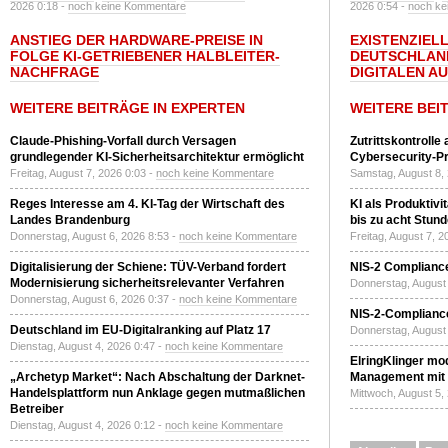
2026 0:18 -
noch keine Kommentare
2026 0:54 -
noch ke
ANSTIEG DER HARDWARE-PREISE IN
EXISTENZIELL
FOLGE KI-GETRIEBENER HALBLEITER-
DEUTSCHLAN
NACHFRAGE
DIGITALEN A
WEITERE BEITRÄGE IN EXPERTEN
WEITERE BEI
Claude-Phishing-Vorfall durch Versagen
Zutrittskontrolle
grundlegender KI-Sicherheitsarchitektur ermöglicht
Cybersecurity-Pri
Freitag, August 7, 2026 0:03 -
noch keine Kommentare
Samstag, August 8,
Reges Interesse am 4. KI-Tag der Wirtschaft des
KI als Produktivi
Landes Brandenburg
bis zu acht Stun
Donnerstag, August 6, 2026 8:53 -
noch keine Kommentare
Freitag, August 7, 
Digitalisierung der Schiene: TÜV-Verband fordert
NIS-2 Compliance
Modernisierung sicherheitsrelevanter Verfahren
Donnerstag, August 
Donnerstag, August 6, 2026 0:37 -
noch keine Kommentare
NIS-2-Compliance
Deutschland im EU-Digitalranking auf Platz 17
Donnerstag, August 
Dienstag, August 4, 2026 0:47 -
noch keine Kommentare
ElringKlinger mod
„Archetyp Market“: Nach Abschaltung der Darknet-
Management mit 
Handelsplattform nun Anklage gegen mutmaßlichen
Mittwoch, August 5,
Betreiber
Dienstag, August 4, 2026 0:12 -
noch keine Kommentare