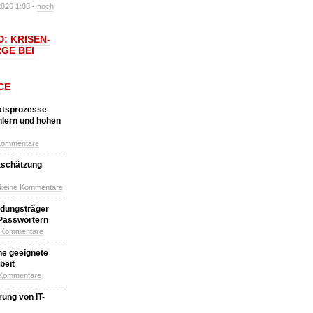
2026 1:08 -
noch
: KRISEN-
GE BEI
CE
katsprozesse
hlern und hohen
Kommentare
tschätzung
 keine Kommentare
idungsträger
 Passwörtern
e Kommentare
ne geeignete
beit
 Kommentare
ung von IT-