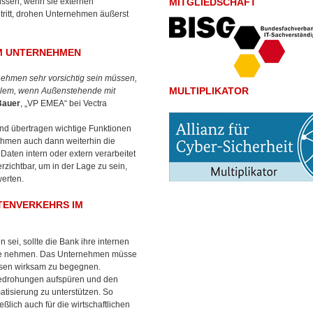
ssen, wenn sie externen
MITGLIEDSCHAFT
tritt, drohen Unternehmen äußerst
IM UNTERNEHMEN
rnehmen sehr vorsichtig sein müssen,
MULTIPLIKATOR
 allem, wenn Außenstehende mit
Bauer
, „VP EMEA“ bei Vectra
nd übertragen wichtige Funktionen
nehmen auch dann weiterhin die
aten intern oder extern verarbeitet
zichtbar, um in der Lage zu sein,
werten.
TENVERKEHRS IM
sei, sollte die Bank ihre internen
 Lupe nehmen. Das Unternehmen müsse
esen wirksam zu begegnen.
e Bedrohungen aufspüren und den
isierung zu unterstützen. So
lich auch für die wirtschaftlichen