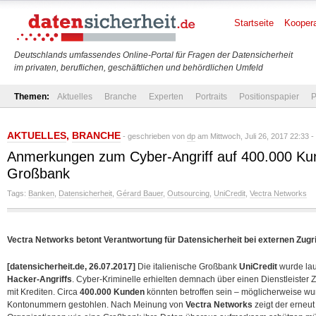
Startseite
Koopera
Deutschlands umfassendes Online-Portal für Fragen der Datensicherheit
im privaten, beruflichen, geschäftlichen und behördlichen Umfeld
Themen:
Aktuelles
Branche
Experten
Portraits
Positionspapier
P
AKTUELLES
,
BRANCHE
- geschrieben von
dp
am Mittwoch, Juli 26, 2017 22:33 -
Anmerkungen zum Cyber-Angriff auf 400.000 Kun
Großbank
Tags:
Banken
,
Datensicherheit
,
Gérard Bauer
,
Outsourcing
,
UniCredit
,
Vectra Networks
Vectra Networks betont Verantwortung für Datensicherheit bei externen Zugri
[datensicherheit.de, 26.07.2017]
Die italienische Großbank
UniCredit
wurde lau
Hacker-Angriffs
. Cyber-Kriminelle erhielten demnach über einen Dienstleist
mit Krediten. Circa
400.000 Kunden
könnten betroffen sein – möglicherweise w
Kontonummern gestohlen. Nach Meinung von
Vectra Networks
zeigt der erneut