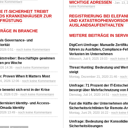
ine Kommentare
WICHTIGE ADRESSEN
- Jan. 13, 
keine Kommentare
E IT-SICHERHEIT TREIBT
DS KRANKENHÄUSER ZUR
REGISTRIERUNG BEI ELEFAND
UFRÜSTUNG
UND KATASTROPHENVORSOR
AUSLANDSAUFENTHALTEN
TRÄGE IN BRANCHE
WEITERE BEITRÄGE IN SERVI
 als Governance- und
orität
DigiCert-Umfrage: Manuelle Zertifi
führen zu Ausfällen, Compliance-Fe
 2026 0:51 -
noch keine Kommentare
Verlusten im Unternehmen
tätstreiber: Beschäftigte gewinnen
Mittwoch, Juli 9, 2025 19:03 -
noch keine 
den pro Woche
Threat Hunting: Bedeutung und Wer
2026 14:36 -
noch keine Kommentare
steigt
: Proven When It Matters Most
Montag, Dezember 21, 2020 21:46 -
noch
6, 2026 12:06 -
noch keine Kommentare
Umfrage: 71 Prozent der IT-Entsche
 beweist sich erst in der Krise
besorgt über Mehrfachnutzung von
6, 2026 0:29 -
noch keine Kommentare
Dienstag, Juli 14, 2020 14:51 -
noch kein
ernisiert Identity- und Access-
Fast die Hälfte der Unternehmen oh
Omada Identity
Sicherheitsrichtlinien für Remote-Ar
 2026 13:49 -
noch keine Kommentare
Montag, Juni 29, 2020 16:22 -
noch keine
Umfrage: Bedeutung der Konsolidier
Sicherheitslösungen