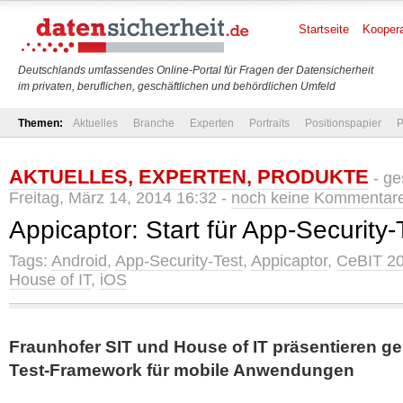
Startseite
Koopera
Deutschlands umfassendes Online-Portal für Fragen der Datensicherheit
im privaten, beruflichen, geschäftlichen und behördlichen Umfeld
Themen:
Aktuelles
Branche
Experten
Portraits
Positionspapier
P
AKTUELLES
,
EXPERTEN
,
PRODUKTE
- ge
Freitag, März 14, 2014 16:32 -
noch keine Kommentar
Appicaptor: Start für App-Security-
Tags:
Android
,
App-Security-Test
,
Appicaptor
,
CeBIT 2
House of IT
,
iOS
Fraunhofer SIT und House of IT präsentieren g
Test-Framework für mobile Anwendungen