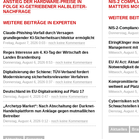
ANSTIEG DER HARDWARE-PREISE IN
NIS-2 COMPL
FOLGE KI-GETRIEBENER HALBLEITER-
MATTERS MO
NACHFRAGE
WEITERE BEI
WEITERE BEITRÄGE IN EXPERTEN
NIS-2-Compliance
Claude-Phishing-Vorfall durch Versagen
Donnerstag, August 
grundlegender KI-Sicherheitsarchitektur ermöglicht
ElringKlinger mod
Freitag, August 7, 2026 0:03 -
noch keine Kommentare
Management mit 
Reges Interesse am 4. KI-Tag der Wirtschaft des
Mittwoch, August 5,
Landes Brandenburg
EU AI Act: Aktuel
Donnerstag, August 6, 2026 8:53 -
noch keine Kommentare
Notwendigkeit de
Digitalisierung der Schiene: TÜV-Verband fordert
Mittwoch, August 5,
Modernisierung sicherheitsrelevanter Verfahren
Kompromittierte
Donnerstag, August 6, 2026 0:37 -
noch keine Kommentare
weltweit auf Plat
Deutschland im EU-Digitalranking auf Platz 17
Mittwoch, August 5,
Dienstag, August 4, 2026 0:47 -
noch keine Kommentare
Cyberrisiken sch
„Archetyp Market“: Nach Abschaltung der Darknet-
Schwachstellen i
Handelsplattform nun Anklage gegen mutmaßlichen
Dienstag, August 4,
Betreiber
Dienstag, August 4, 2026 0:12 -
noch keine Kommentare
Aktuelles
Bra