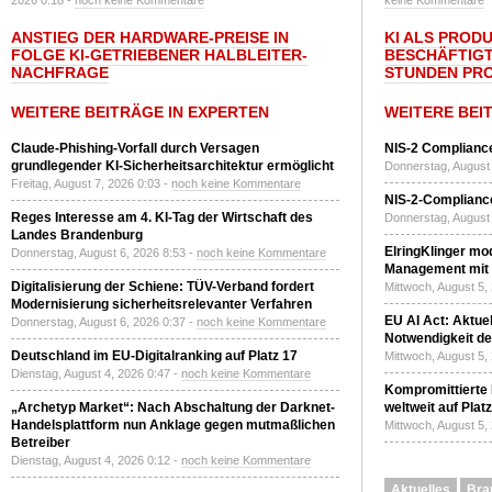
2026 0:18 -
noch keine Kommentare
keine Kommentare
ANSTIEG DER HARDWARE-PREISE IN
KI ALS PROD
FOLGE KI-GETRIEBENER HALBLEITER-
BESCHÄFTIGT
NACHFRAGE
STUNDEN PR
WEITERE BEITRÄGE IN EXPERTEN
WEITERE BEI
Claude-Phishing-Vorfall durch Versagen
NIS-2 Compliance
grundlegender KI-Sicherheitsarchitektur ermöglicht
Donnerstag, August 
Freitag, August 7, 2026 0:03 -
noch keine Kommentare
NIS-2-Compliance
Reges Interesse am 4. KI-Tag der Wirtschaft des
Donnerstag, August 
Landes Brandenburg
ElringKlinger mod
Donnerstag, August 6, 2026 8:53 -
noch keine Kommentare
Management mit 
Digitalisierung der Schiene: TÜV-Verband fordert
Mittwoch, August 5,
Modernisierung sicherheitsrelevanter Verfahren
EU AI Act: Aktuel
Donnerstag, August 6, 2026 0:37 -
noch keine Kommentare
Notwendigkeit de
Deutschland im EU-Digitalranking auf Platz 17
Mittwoch, August 5,
Dienstag, August 4, 2026 0:47 -
noch keine Kommentare
Kompromittierte
„Archetyp Market“: Nach Abschaltung der Darknet-
weltweit auf Plat
Handelsplattform nun Anklage gegen mutmaßlichen
Mittwoch, August 5,
Betreiber
Dienstag, August 4, 2026 0:12 -
noch keine Kommentare
Aktuelles
Bra