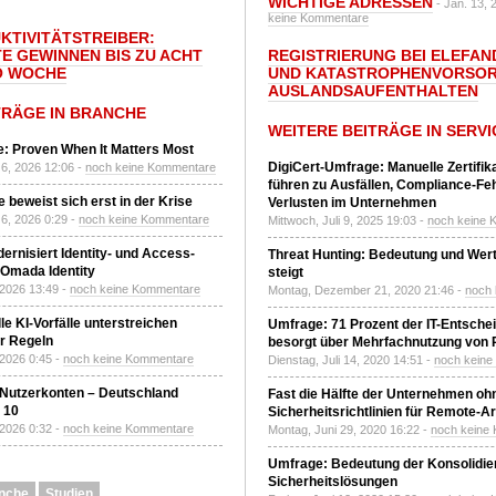
WICHTIGE ADRESSEN
- Jan. 13, 
keine Kommentare
UKTIVITÄTSTREIBER:
E GEWINNEN BIS ZU ACHT
REGISTRIERUNG BEI ELEFAND
O WOCHE
UND KATASTROPHENVORSOR
AUSLANDSAUFENTHALTEN
TRÄGE IN BRANCHE
WEITERE BEITRÄGE IN SERVI
: Proven When It Matters Most
DigiCert-Umfrage: Manuelle Zertifi
6, 2026 12:06 -
noch keine Kommentare
führen zu Ausfällen, Compliance-Fe
 beweist sich erst in der Krise
Verlusten im Unternehmen
6, 2026 0:29 -
noch keine Kommentare
Mittwoch, Juli 9, 2025 19:03 -
noch keine 
ernisiert Identity- und Access-
Threat Hunting: Bedeutung und Wer
Omada Identity
steigt
 2026 13:49 -
noch keine Kommentare
Montag, Dezember 21, 2020 21:46 -
noch
le KI-Vorfälle unterstreichen
Umfrage: 71 Prozent der IT-Entsche
r Regeln
besorgt über Mehrfachnutzung von
 2026 0:45 -
noch keine Kommentare
Dienstag, Juli 14, 2020 14:51 -
noch kein
 Nutzerkonten – Deutschland
Fast die Hälfte der Unternehmen oh
z 10
Sicherheitsrichtlinien für Remote-Ar
 2026 0:32 -
noch keine Kommentare
Montag, Juni 29, 2020 16:22 -
noch keine
Umfrage: Bedeutung der Konsolidier
Sicherheitslösungen
nche
Studien