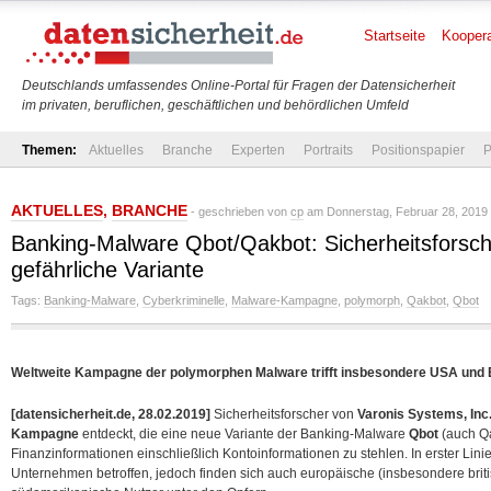
Startseite
Koopera
Deutschlands umfassendes Online-Portal für Fragen der Datensicherheit
im privaten, beruflichen, geschäftlichen und behördlichen Umfeld
Themen:
Aktuelles
Branche
Experten
Portraits
Positionspapier
P
AKTUELLES
,
BRANCHE
- geschrieben von
cp
am Donnerstag, Februar 28, 2019 
Banking-Malware Qbot/Qakbot: Sicherheitsforsche
gefährliche Variante
Tags:
Banking-Malware
,
Cyberkriminelle
,
Malware-Kampagne
,
polymorph
,
Qakbot
,
Qbot
Weltweite Kampagne der polymorphen Malware trifft insbesondere USA und
[datensicherheit.de, 28.02.2019]
Sicherheitsforscher von
Varonis Systems, Inc
Kampagne
entdeckt, die eine neue Variante der Banking-Malware
Qbot
(auch Qa
Finanzinformationen einschließlich Kontoinformationen zu stehlen. In erster Lin
Unternehmen betroffen, jedoch finden sich auch europäische (insbesondere brit