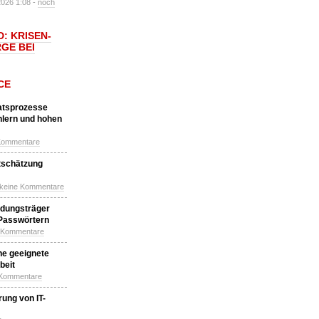
2026 1:08 -
noch
: KRISEN-
GE BEI
CE
katsprozesse
hlern und hohen
Kommentare
tschätzung
 keine Kommentare
idungsträger
 Passwörtern
e Kommentare
ne geeignete
beit
 Kommentare
ung von IT-