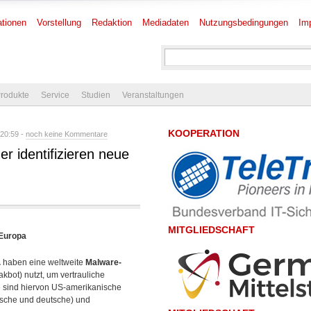
tionen
Vorstellung
Redaktion
Mediadaten
Nutzungsbedingungen
Im
rodukte
Service
Studien
Veranstaltungen
KOOPERATION
20:59 -
noch keine Kommentare
r identifizieren neue
MITGLIEDSCHAFT
 Europa
.
haben eine weltweite
Malware-
kbot) nutzt, um vertrauliche
ie sind hiervon US-amerikanische
ische und deutsche) und