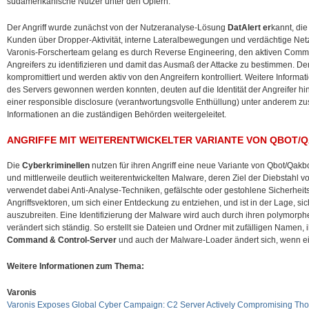
südamerikanische
Nutzer unter den Opfern.
Der Angriff wurde zunächst von der Nutzeranalyse-Lösung
DatAlert er
kannt, di
Kunden über Dropper-Aktivität, interne Lateralbewegungen und verdächtige Netz
Varonis-Forscherteam gelang es durch Reverse Engineering, den aktiven Comm
Angreifers zu identifizieren und damit das Ausmaß der Attacke zu bestimmen. D
kompromittiert und werden aktiv von den Angreifern kontrolliert. Weitere Informa
des Servers gewonnen werden konnten, deuten auf die Identität der Angreifer 
einer responsible disclosure (verantwortungsvolle Enthüllung) unter anderem zusä
Informationen an die zuständigen Behörden weitergeleitet.
ANGRIFFE MIT WEITERENTWICKELTER VARIANTE VON QBOT/
Die
Cyberkriminellen
nutzen für ihren Angriff eine neue Variante von Qbot/Qakbo
und mittlerweile deutlich weiterentwickelten Malware, deren Ziel der Diebstahl 
verwendet dabei Anti-Analyse-Techniken, gefälschte oder gestohlene Sicherheitsz
Angriffsvektoren, um sich einer Entdeckung zu entziehen, und ist in der Lage, s
auszubreiten. Eine Identifizierung der Malware wird auch durch ihren polymorphe
verändert sich ständig. So erstellt sie Dateien und Ordner mit zufälligen Namen
Command & Control-Server
und auch der Malware-Loader ändert sich, wenn ein
Weitere Informationen zum Thema:
Varonis
Varonis Exposes Global Cyber Campaign: C2 Server Actively Compromising Tho