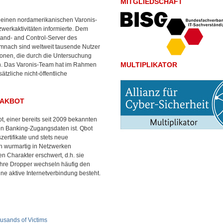
MITGLIEDSCHAFT
e einen nordamerikanischen Varonis-
werkaktivitäten informierte. Dem
and- and Control-Server des
emnach sind weltweit tausende Nutzer
tionen, die durch die Untersuchung
MULTIPLIKATOR
hin. Das Varonis-Team hat im Rahmen
tzliche nicht-öffentliche
QAKBOT
t, einer bereits seit 2009 bekannten
von Banking-Zugangsdaten ist. Qbot
ertifikate und stets neue
ich wurmartig in Netzwerken
n Charakter erschwert, d.h. sie
, ihre Dropper wechseln häufig den
e aktive Internetverbindung besteht.
usands of Victims