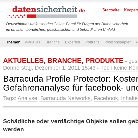
Startseite
Koopera
Deutschlands umfassendes Online-Portal für Fragen der Datensicherheit
im privaten, beruflichen, geschäftlichen und behördlichen Umfeld
Themen:
Aktuelles
Branche
Experten
Portraits
Positionspapier
P
AKTUELLES
,
BRANCHE
,
PRODUKTE
- ges
Donnerstag, Dezember 1, 2011 15:43 -
noch keine Ko
Barracuda Profile Protector: Koste
Gefahrenanalyse für facebook- und
Tags:
Analyse
,
Barracuda Networks
,
Facebook
,
Inhalte
Schädliche oder verdächtige Objekte sollen geb
werden