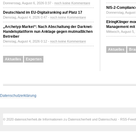
Donnerstag, August 6, 2026 0:37 -
noch keine Kommentare
NIS-2-Compliance
Deutschland im EU-Digitalranking auf Platz 17
Donnerstag, August 
Dienstag, August 4, 2026 0:47 -
noch keine Kommentare
ElringKlinger mod
„Archetyp Market“: Nach Abschaltung der Darknet-
Management mit 
Handelsplattform nun Anklage gegen mutmaßlichen
Mittwoch, August 5,
Betreiber
Dienstag, August 4, 2026 0:12 -
noch keine Kommentare
Aktuelles
Bra
Aktuelles
Experten
Datenschutzerklärung
© 2020 datensicherheit.de Informationen zu Datensicherheit und Datenschutz - RSS-Fee