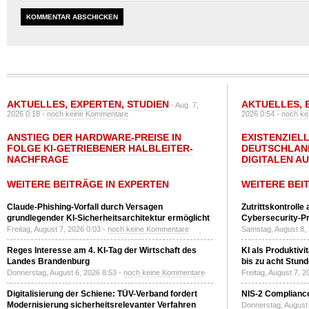
AKTUELLES
,
EXPERTEN
,
STUDIEN
AKTUELLES
,
- Aug. 7,
2026 0:18 -
noch keine Kommentare
2026 0:54 -
noch ke
ANSTIEG DER HARDWARE-PREISE IN
EXISTENZIELL
FOLGE KI-GETRIEBENER HALBLEITER-
DEUTSCHLAN
NACHFRAGE
DIGITALEN A
WEITERE BEITRÄGE IN EXPERTEN
WEITERE BEI
Claude-Phishing-Vorfall durch Versagen
Zutrittskontrolle
grundlegender KI-Sicherheitsarchitektur ermöglicht
Cybersecurity-Pri
Freitag, August 7, 2026 0:03 -
noch keine Kommentare
Samstag, August 8,
Reges Interesse am 4. KI-Tag der Wirtschaft des
KI als Produktivi
Landes Brandenburg
bis zu acht Stun
Donnerstag, August 6, 2026 8:53 -
noch keine Kommentare
Freitag, August 7, 
Digitalisierung der Schiene: TÜV-Verband fordert
NIS-2 Compliance
Modernisierung sicherheitsrelevanter Verfahren
Donnerstag, August 