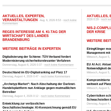
AKTUELLES
,
EXPERTEN
,
AKTUELLES
,
VERANSTALTUNGEN
2026 0:29 -
noch ke
- Aug. 6, 2026 8:53 -
noch keine
Kommentare
NIS-2-COMPLI
REGES INTERESSE AM 4. KI-TAG DER
DER KRISE
WIRTSCHAFT DES LANDES
BRANDENBURG
WEITERE BEI
WEITERE BEITRÄGE IN EXPERTEN
ElringKlinger mod
Management mit 
Digitalisierung der Schiene: TÜV-Verband fordert
Mittwoch, August 5,
Modernisierung sicherheitsrelevanter Verfahren
EU AI Act: Aktuel
Donnerstag, August 6, 2026 0:37 -
noch keine Kommentare
Notwendigkeit de
Deutschland im EU-Digitalranking auf Platz 17
Mittwoch, August 5,
Dienstag, August 4, 2026 0:47 -
noch keine Kommentare
Kompromittierte
„Archetyp Market“: Nach Abschaltung der Darknet-
weltweit auf Plat
Handelsplattform nun Anklage gegen mutmaßlichen
Mittwoch, August 5,
Betreiber
Cyberrisiken sch
Dienstag, August 4, 2026 0:12 -
noch keine Kommentare
Schwachstellen i
Entwicklung zur verlässlichen
Dienstag, August 4,
Geschäftstechnologie: KI-Kennzeichnung gemäß EU