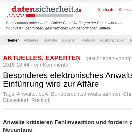
Startseite
Koopera
Deutschlands umfassendes Online-Portal für Fragen der Datensicherheit
im privaten, beruflichen, geschäftlichen und behördlichen Umfeld
Themen:
Aktuelles
Branche
Experten
Portraits
Positionspapier
P
AKTUELLES
,
EXPERTEN
- geschrieben von
dp
2018 18:44 -
ein Kommentar
Besonderes elektronisches Anwalt
Einführung wird zur Affäre
Tags:
Anwälte
,
beA
,
Bundesrechtsanwaltskammer
,
Chr
Düsseldorf
,
Rücktritt
Anwälte kritisieren Fehlinvestition und fordern 
Neuanfang