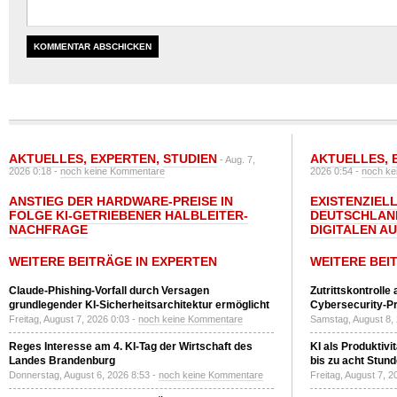
AKTUELLES
,
EXPERTEN
,
STUDIEN
AKTUELLES
,
- Aug. 7,
2026 0:18 -
noch keine Kommentare
2026 0:54 -
noch ke
ANSTIEG DER HARDWARE-PREISE IN
EXISTENZIELL
FOLGE KI-GETRIEBENER HALBLEITER-
DEUTSCHLAN
NACHFRAGE
DIGITALEN A
WEITERE BEITRÄGE IN EXPERTEN
WEITERE BEI
Claude-Phishing-Vorfall durch Versagen
Zutrittskontrolle
grundlegender KI-Sicherheitsarchitektur ermöglicht
Cybersecurity-Pri
Freitag, August 7, 2026 0:03 -
noch keine Kommentare
Samstag, August 8,
Reges Interesse am 4. KI-Tag der Wirtschaft des
KI als Produktivi
Landes Brandenburg
bis zu acht Stun
Donnerstag, August 6, 2026 8:53 -
noch keine Kommentare
Freitag, August 7, 