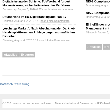
Digitalisierung der Schiene: TÜV-Verband fordert
NIS-2 Compliance
Modernisierung sicherheitsrelevanter Verfahren
Donnerstag, August 
Donnerstag, August 6, 2026 0:37 -
noch keine Kommentare
NIS-2-Compliance
Deutschland im EU-Digitalranking auf Platz 17
Donnerstag, August 
Dienstag, August 4, 2026 0:47 -
noch keine Kommentare
ElringKlinger mod
„Archetyp Market“: Nach Abschaltung der Darknet-
Management mit 
Handelsplattform nun Anklage gegen mutmaßlichen
Mittwoch, August 5,
Betreiber
Dienstag, August 4, 2026 0:12 -
noch keine Kommentare
Aktuelles
Bra
Aktuelles
Experten
Datenschutzerklärung
© 2020 datensicherheit.de Informationen zu Datensicherheit und Datenschutz - RSS-Fee