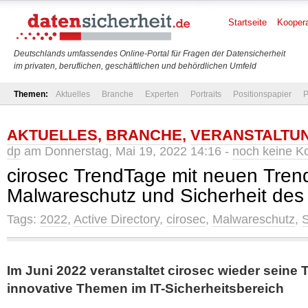
Startseite
Koopera
Deutschlands umfassendes Online-Portal für Fragen der Datensicherheit
im privaten, beruflichen, geschäftlichen und behördlichen Umfeld
Themen:
Aktuelles
Branche
Experten
Portraits
Positionspapier
P
AKTUELLES
,
BRANCHE
,
VERANSTALTU
dp
am Donnerstag, Mai 19, 2022 14:16 -
noch keine 
cirosec TrendTage mit neuen Tren
Malwareschutz und Sicherheit des 
Tags:
2022
,
Active Directory
,
cirosec
,
Malwareschutz
,
S
Im Juni 2022 veranstaltet cirosec wieder seine
innovative Themen im IT-Sicherheitsbereich