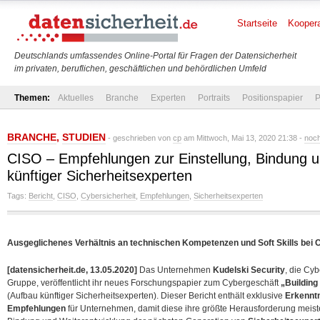
Startseite
Koopera
Deutschlands umfassendes Online-Portal für Fragen der Datensicherheit
im privaten, beruflichen, geschäftlichen und behördlichen Umfeld
Themen:
Aktuelles
Branche
Experten
Portraits
Positionspapier
P
BRANCHE
,
STUDIEN
- geschrieben von
cp
am Mittwoch, Mai 13, 2020 21:38 -
noc
CISO – Empfehlungen zur Einstellung, Bindung u
künftiger Sicherheitsexperten
Tags:
Bericht
,
CISO
,
Cybersicherheit
,
Empfehlungen
,
Sicherheitsexperten
Ausgeglichenes Verhältnis an technischen Kompetenzen und Soft Skills bei 
[datensicherheit.de, 13.05.2020]
Das Unternehmen
Kudelski Security
, die Cyb
Gruppe, veröffentlicht ihr neues Forschungspapier zum Cybergeschäft
„Building
(Aufbau künftiger Sicherheitsexperten). Dieser Bericht enthält exklusive
Erkennt
Empfehlungen
für Unternehmen, damit diese ihre größte Herausforderung meis