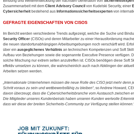
Bindung und Weiterentwicklung der nächsten Generation von
Sicherheitsexper
Zusammenarbeit mit dem
Client Advisory Council
von Kudelski Security, einer
E
Cybersicherheit
bestehend aus
Informationssicherheitsexperten
von internat
GEFRAGTE EIGENSCHAFTEN VON CISOS
Im Bericht werden verschiedene Trends aufgezeigt, welche die Suche und Bindun
Security Officer
(CISOs) und deren Mitarbeiter zu einer Herausforderung mache
die neuen standortunabhängigen Arbeitsumgebungen noch verschärft wird. Erfol
über ein
ausgeglichenes Verhältnis
an technischen Kompetenzen und Soft Skill
Aufbau von Beziehungen sowie die sogenannte Executive Presence verfügen. Der
solche Mischung nur extrem selten anzutreffen ist. CISOs benötigen diese Soft 
effektiv umsetzen zu können, die wahrscheinlich auch nach Abklingen der aktue
Arbeiten setzen werden.
„Internationale Unternehmen müssen die neue Rolle des CISO jetzt mehr denn 
Schritt voraus zu sein und wettbewerbsfähig zu bleiben“
, so Andrew Howard, CEO
davon überzeugt, dass die Cybersicherheitsbranche vom Austausch zwischen erf
Die Mitglieder unseres Kundenbeirats haben unseren Kunden wertvolle Erkenntni
dass wir diese der breiten Sicherheits-Community zur Verfügung stellen können.