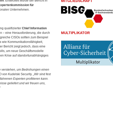
ten
. Entwickelt wurde der Bericht in
MITGLIEDSCHAFT
xpertenkommission für
ionalen
Unternehmen.
g qualifizierter
Chief Information
MULTIPLIKATOR
n – eine Herausforderung, die durch
greiche CISOs sollten zum Beispiel
s wie Kommunikationsfähigkeit,
 Bericht zeigt jedoch, dass eine
Skills, um neue Geschäftsmodelle
llen Krise auf standortunabhängiges
je verstehen, um Bedrohungen einen
 von Kudelski Security.
„Wir sind fest
ahrenen Experten profitieren kann.
sse geliefert und wir freuen uns,
“