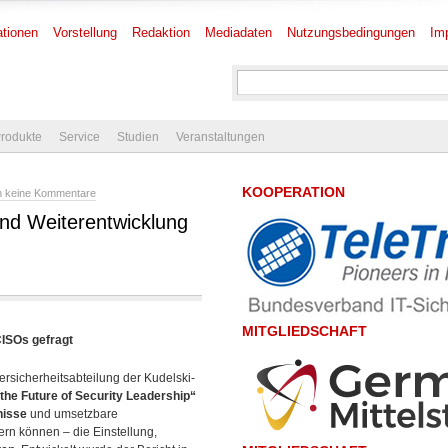
tionen
Vorstellung
Redaktion
Mediadaten
Nutzungsbedingungen
Im
rodukte
Service
Studien
Veranstaltungen
KOOPERATION
h keine Kommentare
nd Weiterentwicklung
MITGLIEDSCHAFT
CISOs gefragt
ersicherheitsabteilung der Kudelski-
 the Future of Security Leadership“
nisse
und umsetzbare
tern können
– die Einstellung,