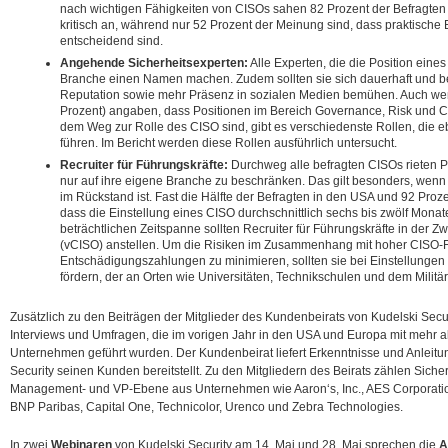
nach wichtigen Fähigkeiten von CISOs sahen 82 Prozent der Befragten
kritisch an, während nur 52 Prozent der Meinung sind, dass praktische
entscheidend sind.
Angehende Sicherheitsexperten:
Alle Experten, die die Position eines
Branche einen Namen machen. Zudem sollten sie sich dauerhaft und b
Reputation sowie mehr Präsenz in sozialen Medien bemühen. Auch wen
Prozent) angaben, dass Positionen im Bereich Governance, Risk und C
dem Weg zur Rolle des CISO sind, gibt es verschiedenste Rollen, die eb
führen. Im Bericht werden diese Rollen ausführlich untersucht.
Recruiter für Führungskräfte:
Durchweg alle befragten CISOs rieten Pe
nur auf ihre eigene Branche zu beschränken. Das gilt besonders, wen
im Rückstand ist. Fast die Hälfte der Befragten in den USA und 92 Proz
dass die Einstellung eines CISO durchschnittlich sechs bis zwölf Monat
beträchtlichen Zeitspanne sollten Recruiter für Führungskräfte in der Z
(vCISO) anstellen. Um die Risiken im Zusammenhang mit hoher CISO-F
Entschädigungszahlungen zu minimieren, sollten sie bei Einstellungen
fördern, der an Orten wie Universitäten, Technikschulen und dem Militär
Zusätzlich zu den Beiträgen der Mitglieder des Kundenbeirats von Kudelski Securit
Interviews und Umfragen, die im vorigen Jahr in den USA und Europa mit mehr a
Unternehmen geführt wurden. Der Kundenbeirat liefert Erkenntnisse und Anleit
Security seinen Kunden bereitstellt. Zu den Mitgliedern des Beirats zählen Siche
Management- und VP-Ebene aus Unternehmen wie Aaron‘s, Inc., AES Corporatio
BNP Paribas, Capital One, Technicolor, Urenco und Zebra Technologies.
In zwei
Webinaren
von Kudelski Security am 14. Mai und 28. Mai sprechen die
A