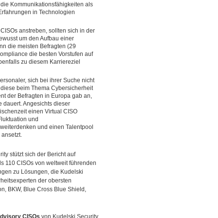
 die Kommunikationsfähigkeiten als
 Erfahrungen in Technologien
 CISOs anstreben, sollten sich in der
ewusst um den Aufbau einer
n die meisten Befragten (29
ompliance die besten Vorstufen auf
enfalls zu diesem Karriereziel
rsonaler, sich bei ihrer Suche nicht
n diese beim Thema Cybersicherheit
ent der Befragten in Europa gab an,
e dauert. Angesichts dieser
wischenzeit einen Virtual CISO
luktuation und
 weiterdenken und einen Talentpool
 ansetzt.
y stützt sich der Bericht auf
ls 110 CISOs von weltweit führenden
ungen zu Lösungen, die Kudelski
rheitsexperten der obersten
n, BKW, Blue Cross Blue Shield,
dvisory CISOs
von Kudelski Security