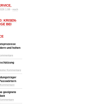
ERVICE
,
2026 1:08 -
noch
: KRISEN-
GE BEI
CE
katsprozesse
hlern und hohen
Kommentare
tschätzung
 keine Kommentare
idungsträger
 Passwörtern
e Kommentare
ne geeignete
beit
 Kommentare