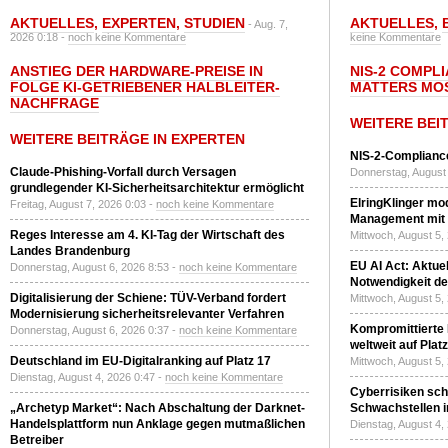
AKTUELLES
,
EXPERTEN
,
STUDIEN
AKTUELLES
,
- Aug. 7,
2026 0:18 -
noch keine Kommentare
keine Kommentare
ANSTIEG DER HARDWARE-PREISE IN
NIS-2 COMPL
FOLGE KI-GETRIEBENER HALBLEITER-
MATTERS MO
NACHFRAGE
WEITERE BEI
WEITERE BEITRÄGE IN EXPERTEN
NIS-2-Compliance
Claude-Phishing-Vorfall durch Versagen
Donnerstag, August 
grundlegender KI-Sicherheitsarchitektur ermöglicht
ElringKlinger mod
Freitag, August 7, 2026 0:03 -
noch keine Kommentare
Management mit 
Reges Interesse am 4. KI-Tag der Wirtschaft des
Mittwoch, August 5,
Landes Brandenburg
EU AI Act: Aktuel
Donnerstag, August 6, 2026 8:53 -
noch keine Kommentare
Notwendigkeit de
Digitalisierung der Schiene: TÜV-Verband fordert
Mittwoch, August 5,
Modernisierung sicherheitsrelevanter Verfahren
Kompromittierte
Donnerstag, August 6, 2026 0:37 -
noch keine Kommentare
weltweit auf Plat
Deutschland im EU-Digitalranking auf Platz 17
Mittwoch, August 5,
Dienstag, August 4, 2026 0:47 -
noch keine Kommentare
Cyberrisiken sch
„Archetyp Market“: Nach Abschaltung der Darknet-
Schwachstellen i
Handelsplattform nun Anklage gegen mutmaßlichen
Dienstag, August 4,
Betreiber