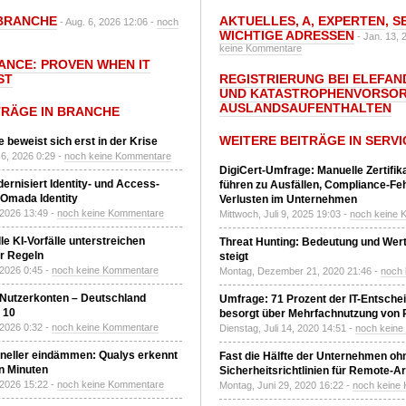
BRANCHE
AKTUELLES
,
A
,
EXPERTEN
,
S
- Aug. 6, 2026 12:06 -
noch
WICHTIGE ADRESSEN
- Jan. 13, 
keine Kommentare
IANCE: PROVEN WHEN IT
ST
REGISTRIERUNG BEI ELEFAND
UND KATASTROPHENVORSOR
AUSLANDSAUFENTHALTEN
TRÄGE IN BRANCHE
WEITERE BEITRÄGE IN SERVI
 beweist sich erst in der Krise
6, 2026 0:29 -
noch keine Kommentare
DigiCert-Umfrage: Manuelle Zertifi
ernisiert Identity- und Access-
führen zu Ausfällen, Compliance-Fe
Omada Identity
Verlusten im Unternehmen
 2026 13:49 -
noch keine Kommentare
Mittwoch, Juli 9, 2025 19:03 -
noch keine 
le KI-Vorfälle unterstreichen
Threat Hunting: Bedeutung und Wer
r Regeln
steigt
 2026 0:45 -
noch keine Kommentare
Montag, Dezember 21, 2020 21:46 -
noch
 Nutzerkonten – Deutschland
Umfrage: 71 Prozent der IT-Entsche
z 10
besorgt über Mehrfachnutzung von
 2026 0:32 -
noch keine Kommentare
Dienstag, Juli 14, 2020 14:51 -
noch kein
neller eindämmen: Qualys erkennt
Fast die Hälfte der Unternehmen oh
n Minuten
Sicherheitsrichtlinien für Remote-Ar
 2026 15:22 -
noch keine Kommentare
Montag, Juni 29, 2020 16:22 -
noch keine