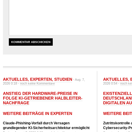
AKTUELLES
,
EXPERTEN
,
STUDIEN
AKTUELLES
,
- Aug. 7,
2026 0:18 -
noch keine Kommentare
2026 0:54 -
noch ke
ANSTIEG DER HARDWARE-PREISE IN
EXISTENZIELL
FOLGE KI-GETRIEBENER HALBLEITER-
DEUTSCHLAN
NACHFRAGE
DIGITALEN A
WEITERE BEITRÄGE IN EXPERTEN
WEITERE BEI
Claude-Phishing-Vorfall durch Versagen
Zutrittskontrolle
grundlegender KI-Sicherheitsarchitektur ermöglicht
Cybersecurity-Pri