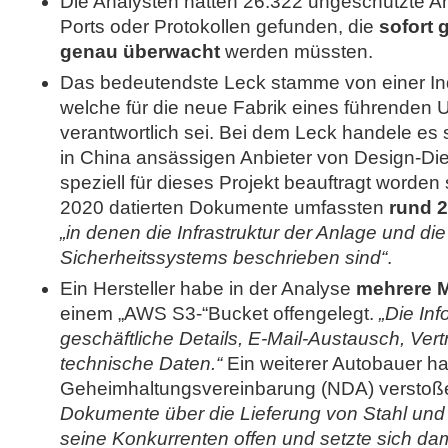
Die Analysten hätten 26.322 ungeschützte An
Ports oder Protokollen gefunden, die
sofort 
genau überwacht
werden müssten.
Das bedeutendste Leck stamme von einer Ind
welche für die neue Fabrik eines führenden
verantwortlich sei. Bei dem Leck handele es 
in China ansässigen Anbieter von Design-Die
speziell für dieses Projekt beauftragt worden 
2020 datierten Dokumente umfassten
rund 2
„in denen die Infrastruktur der Anlage und di
Sicherheitssystems beschrieben sind“
.
Ein Hersteller habe in der Analyse
mehrere M
einem „AWS S3-“Bucket offengelegt.
„Die In
geschäftliche Details, E-Mail-Austausch, Ve
technische Daten.“
Ein weiterer Autobauer h
Geheimhaltungsvereinbarung (NDA) verstoß
Dokumente über die Lieferung von Stahl und
seine Konkurrenten offen und setzte sich dam