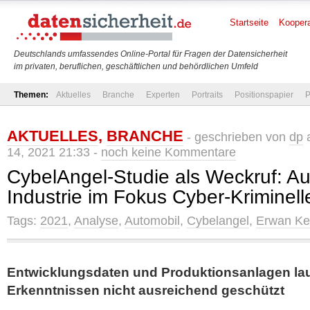
Startseite
Koopera
Deutschlands umfassendes Online-Portal für Fragen der Datensicherheit
im privaten, beruflichen, geschäftlichen und behördlichen Umfeld
Themen:
Aktuelles
Branche
Experten
Portraits
Positionspapier
P
AKTUELLES
,
BRANCHE
- geschrieben von
dp
a
14, 2021 21:33 -
noch keine Kommentare
CybelAngel-Studie als Weckruf: Au
Industrie im Fokus Cyber-Kriminell
Tags:
2021
,
Analyse
,
Automobil
,
Cybelangel
,
Erwan Ke
Entwicklungsdaten und Produktionsanlagen lau
Erkenntnissen nicht ausreichend geschützt