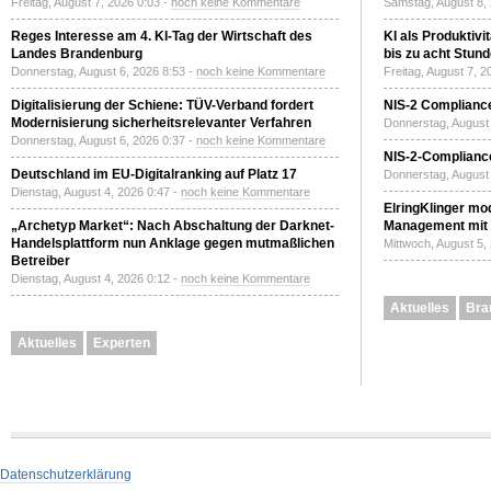
Freitag, August 7, 2026 0:03 -
noch keine Kommentare
Samstag, August 8,
Reges Interesse am 4. KI-Tag der Wirtschaft des
KI als Produktivi
Landes Brandenburg
bis zu acht Stun
Donnerstag, August 6, 2026 8:53 -
noch keine Kommentare
Freitag, August 7, 
Digitalisierung der Schiene: TÜV-Verband fordert
NIS-2 Compliance
Modernisierung sicherheitsrelevanter Verfahren
Donnerstag, August 
Donnerstag, August 6, 2026 0:37 -
noch keine Kommentare
NIS-2-Compliance
Deutschland im EU-Digitalranking auf Platz 17
Donnerstag, August 
Dienstag, August 4, 2026 0:47 -
noch keine Kommentare
ElringKlinger mod
„Archetyp Market“: Nach Abschaltung der Darknet-
Management mit 
Handelsplattform nun Anklage gegen mutmaßlichen
Mittwoch, August 5,
Betreiber
Dienstag, August 4, 2026 0:12 -
noch keine Kommentare
Aktuelles
Bra
Aktuelles
Experten
Datenschutzerklärung