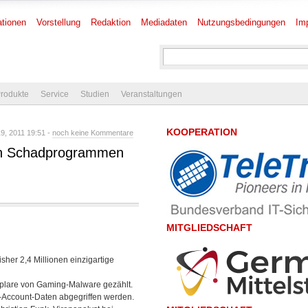
tionen
Vorstellung
Redaktion
Mediadaten
Nutzungsbedingungen
Im
rodukte
Service
Studien
Veranstaltungen
KOOPERATION
9, 2011 19:51 -
noch keine Kommentare
nen Schadprogrammen
MITGLIEDSCHAFT
er 2,4 Millionen einzigartige
emplare von Gaming-Malware gezählt.
-Account-Daten abgegriffen werden.