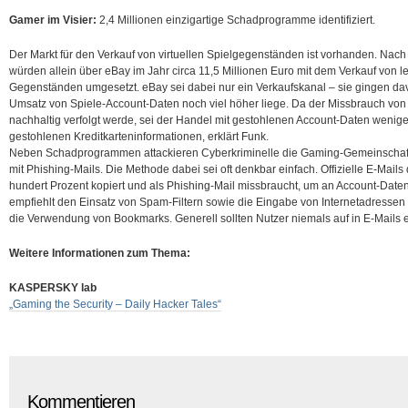
Gamer im Visier:
2,4 Millionen einzigartige Schadprogramme identifiziert.
Der Markt für den Verkauf von virtuellen Spielgegenständen ist vorhanden. 
würden allein über eBay im Jahr circa 11,5 Millionen Euro mit dem Verkauf von 
Gegenständen umgesetzt. eBay sei dabei nur ein Verkaufskanal – sie gingen dav
Umsatz von Spiele-Account-Daten noch viel höher liege. Da der Missbrauch von i
nachhaltig verfolgt werde, sei der Handel mit gestohlenen Account-Daten weniger 
gestohlenen Kreditkarteninformationen, erklärt Funk.
Neben Schadprogrammen attackieren Cyberkriminelle die Gaming-Gemeinschaft 
mit Phishing-Mails. Die Methode dabei sei oft denkbar einfach. Offizielle E-Mails
hundert Prozent kopiert und als Phishing-Mail missbraucht, um an Account-Da
empfiehlt den Einsatz von Spam-Filtern sowie die Eingabe von Internetadressen
die Verwendung von Bookmarks. Generell sollten Nutzer niemals auf in E-Mails e
Weitere Informationen zum Thema:
KASPERSKY lab
„Gaming the Security – Daily Hacker Tales“
Kommentieren