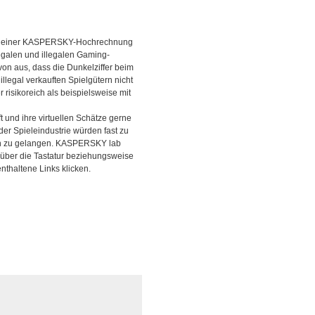
Nach einer KASPERSKY-Hochrechnung
legalen und illegalen Gaming-
on aus, dass die Dunkelziffer beim
llegal verkauften Spielgütern nicht
risikoreich als beispielsweise mit
und ihre virtuellen Schätze gerne
 der Spieleindustrie würden fast zu
ten zu gelangen. KASPERSKY lab
 über die Tastatur beziehungsweise
nthaltene Links klicken.