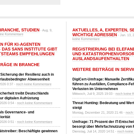
BRANCHE
,
STUDIEN
AKTUELLES
,
A
,
EXPERTEN
,
S
- Aug. 9,
ine Kommentare
WICHTIGE ADRESSEN
- Jan. 13, 
keine Kommentare
N FÜR KI-AGENTEN
 DAS SANS INSTITUTE GIBT I
REGISTRIERUNG BEI ELEFAND
TSTEAMS EMPFEHLUNGEN
UND KATASTROPHENVORSOR
AUSLANDSAUFENTHALTEN
TRÄGE IN BRANCHE
WEITERE BEITRÄGE IN SERVI
 Sicherung der Resilienz auch in
urlaubsbedingter Abwesenheit
DigiCert-Umfrage: Manuelle Zertifi
führen zu Ausfällen, Compliance-Fe
2026 0:37 -
noch keine Kommentare
Verlusten im Unternehmen
Sicherheit treibt Deutschlands
Mittwoch, Juli 9, 2025 19:03 -
noch keine 
r digitalen Aufrüstung
Threat Hunting: Bedeutung und Wer
 2026 0:54 -
noch keine Kommentare
steigt
 als Governance- und
Montag, Dezember 21, 2020 21:46 -
noch
orität
Umfrage: 71 Prozent der IT-Entsche
 2026 0:51 -
noch keine Kommentare
besorgt über Mehrfachnutzung von
tätstreiber: Beschäftigte gewinnen
Dienstag, Juli 14, 2020 14:51 -
noch kein