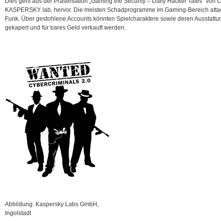
Dies geht aus der Präsentation „Gaming the Security – Daily Hacker Tales“ von C
KASPERSKY lab, hervor. Die meisten Schadprogramme im Gaming-Bereich attack
Funk.
Über gestohlene Accounts könnten Spielcharaktere sowie deren Ausstattun
gekapert und für bares Geld verkauft werden.
Abbildung: Kaspersky Labs GmbH,
Ingolstadt