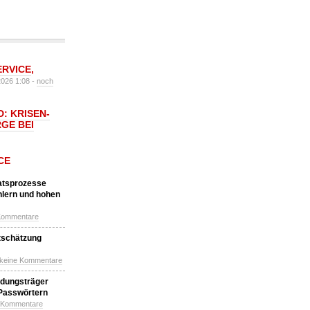
ERVICE
,
2026 1:08 -
noch
: KRISEN-
GE BEI
CE
katsprozesse
hlern und hohen
Kommentare
tschätzung
 keine Kommentare
idungsträger
 Passwörtern
e Kommentare