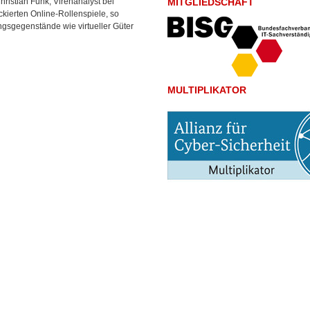
hristian Funk, Virenanalyst bei
MITGLIEDSCHAFT
ierten Online-Rollenspiele, so
gsgegenstände wie virtueller Güter
MULTIPLIKATOR