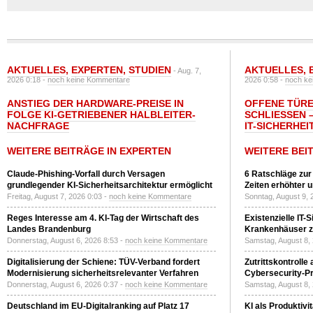
AKTUELLES
,
EXPERTEN
,
STUDIEN
AKTUELLES
,
- Aug. 7,
2026 0:18 -
noch keine Kommentare
2026 0:58 -
noch ke
ANSTIEG DER HARDWARE-PREISE IN
OFFENE TÜRE
FOLGE KI-GETRIEBENER HALBLEITER-
SCHLIESSEN –
NACHFRAGE
T-SICHERHEI
WEITERE BEITRÄGE IN EXPERTEN
WEITERE BEI
Claude-Phishing-Vorfall durch Versagen
6 Ratschläge zur
grundlegender KI-Sicherheitsarchitektur ermöglicht
Zeiten erhöhter 
Freitag, August 7, 2026 0:03 -
noch keine Kommentare
Sonntag, August 9, 
Reges Interesse am 4. KI-Tag der Wirtschaft des
Existenzielle IT-
Landes Brandenburg
Krankenhäuser zu
Donnerstag, August 6, 2026 8:53 -
noch keine Kommentare
Samstag, August 8,
Digitalisierung der Schiene: TÜV-Verband fordert
Zutrittskontrolle
Modernisierung sicherheitsrelevanter Verfahren
Cybersecurity-Pri
Donnerstag, August 6, 2026 0:37 -
noch keine Kommentare
Samstag, August 8,
Deutschland im EU-Digitalranking auf Platz 17
KI als Produktivi