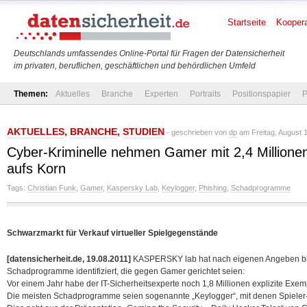
Startseite
Koopera
Deutschlands umfassendes Online-Portal für Fragen der Datensicherheit
im privaten, beruflichen, geschäftlichen und behördlichen Umfeld
Themen:
Aktuelles
Branche
Experten
Portraits
Positionspapier
P
AKTUELLES
,
BRANCHE
,
STUDIEN
- geschrieben von
dp
am Freitag, August 1
Cyber-Kriminelle nehmen Gamer mit 2,4 Millio
aufs Korn
Tags:
Christian Funk
,
Gamer
,
Kaspersky Lab
,
Keylogger
,
Phishing
,
Schadprogramme
Schwarzmarkt für Verkauf virtueller Spielgegenstände
[datensicherheit.de, 19.08.2011]
KASPERSKY lab hat nach eigenen Angeben bish
Schadprogramme identifiziert, die gegen Gamer gerichtet seien:
Vor einem Jahr habe der IT-Sicherheitsexperte noch 1,8 Millionen explizite Ex
Die meisten Schadprogramme seien sogenannte „Keylogger“, mit denen Spieler