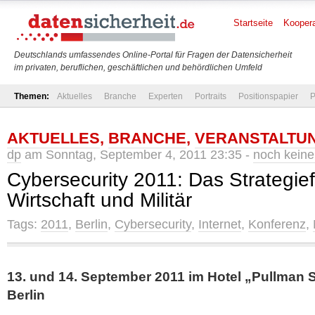
Startseite
Koopera
Deutschlands umfassendes Online-Portal für Fragen der Datensicherheit
im privaten, beruflichen, geschäftlichen und behördlichen Umfeld
Themen:
Aktuelles
Branche
Experten
Portraits
Positionspapier
P
AKTUELLES
,
BRANCHE
,
VERANSTALTU
dp
am Sonntag, September 4, 2011 23:35 -
noch kein
Cybersecurity 2011: Das Strategiefo
Wirtschaft und Militär
Tags:
2011
,
Berlin
,
Cybersecurity
,
Internet
,
Konferenz
,
13. und 14. September 2011 im Hotel „Pullman 
Berlin