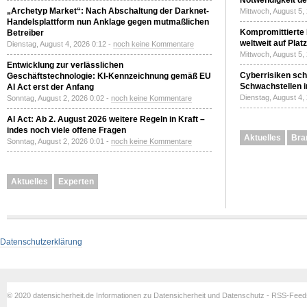
Notwendigkeit de
„Archetyp Market“: Nach Abschaltung der Darknet-
Mittwoch, August 5,
Handelsplattform nun Anklage gegen mutmaßlichen
Kompromittierte
Betreiber
weltweit auf Plat
Dienstag, August 4, 2026 0:12 -
noch keine Kommentare
Mittwoch, August 5,
Entwicklung zur verlässlichen
Cyberrisiken sch
Geschäftstechnologie: KI-Kennzeichnung gemäß EU
Schwachstellen i
AI Act erst der Anfang
Dienstag, August 4,
Sonntag, August 2, 2026 0:02 -
noch keine Kommentare
AI Act: Ab 2. August 2026 weitere Regeln in Kraft –
indes noch viele offene Fragen
Aktuelles
Bra
Sonntag, August 2, 2026 0:01 -
noch keine Kommentare
Aktuelles
Experten
Datenschutzerklärung
© 2020 datensicherheit.de Informationen zu Datensicherheit und Datenschutz - RSS-Fee