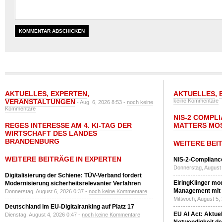
AKTUELLES
,
EXPERTEN
,
AKTUELLES
,
VERANSTALTUNGEN
keine Kommentare
- Aug. 6, 2026 8:53 -
noch keine
Kommentare
NIS-2 COMPL
REGES INTERESSE AM 4. KI-TAG DER
MATTERS MO
WIRTSCHAFT DES LANDES
BRANDENBURG
WEITERE BEI
WEITERE BEITRÄGE IN EXPERTEN
NIS-2-Compliance
Donnerstag, August 
Digitalisierung der Schiene: TÜV-Verband fordert
ElringKlinger mod
Modernisierung sicherheitsrelevanter Verfahren
Management mit 
Donnerstag, August 6, 2026 0:37 -
noch keine Kommentare
Mittwoch, August 5,
Deutschland im EU-Digitalranking auf Platz 17
EU AI Act: Aktuel
Dienstag, August 4, 2026 0:47 -
noch keine Kommentare