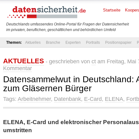
Startseite
Koopera
Deutschlands umfassendes Online-Portal für Fragen der Datensicherheit
im privaten, beruflichen, geschäftlichen und behördlichen Umfeld
Themen:
Aktuelles
Branche
Experten
Portraits
Positionspapier
P
AKTUELLES
- geschrieben von
ct
am Freitag, Mai 
Kommentar
Datensammelwut in Deutschland:
zum Gläsernen Bürger
Tags:
Arbeitnehmer
,
Datenbank
,
E-Card
,
ELENA
,
Fortb
ELENA, E-Card und elektronischer Personalaus
umstritten