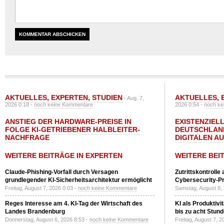
AKTUELLES
,
EXPERTEN
,
STUDIEN
AKTUELLES
,
- Aug. 7,
2026 0:18 -
noch keine Kommentare
2026 0:54 -
noch ke
ANSTIEG DER HARDWARE-PREISE IN
EXISTENZIELL
FOLGE KI-GETRIEBENER HALBLEITER-
DEUTSCHLAN
NACHFRAGE
DIGITALEN A
WEITERE BEITRÄGE IN EXPERTEN
WEITERE BEI
Claude-Phishing-Vorfall durch Versagen
Zutrittskontrolle
grundlegender KI-Sicherheitsarchitektur ermöglicht
Cybersecurity-Pri
Freitag, August 7, 2026 0:03 -
noch keine Kommentare
Samstag, August 8,
Reges Interesse am 4. KI-Tag der Wirtschaft des
KI als Produktivi
Landes Brandenburg
bis zu acht Stun
Donnerstag, August 6, 2026 8:53 -
noch keine Kommentare
Freitag, August 7, 