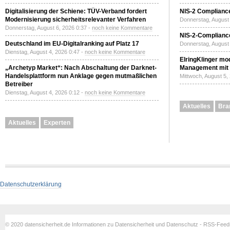
Digitalisierung der Schiene: TÜV-Verband fordert
NIS-2 Compliance
Modernisierung sicherheitsrelevanter Verfahren
Donnerstag, August 
Donnerstag, August 6, 2026 0:37 -
noch keine Kommentare
NIS-2-Compliance
Deutschland im EU-Digitalranking auf Platz 17
Donnerstag, August 
Dienstag, August 4, 2026 0:47 -
noch keine Kommentare
ElringKlinger mod
„Archetyp Market“: Nach Abschaltung der Darknet-
Management mit 
Handelsplattform nun Anklage gegen mutmaßlichen
Mittwoch, August 5,
Betreiber
Dienstag, August 4, 2026 0:12 -
noch keine Kommentare
Aktuelles
Bra
Aktuelles
Experten
Datenschutzerklärung
© 2020 datensicherheit.de Informationen zu Datensicherheit und Datenschutz - RSS-Fee