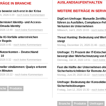
AUSLANDSAUFENTHALTEN
TRÄGE IN BRANCHE
WEITERE BEITRÄGE IN SERVI
 beweist sich erst in der Krise
6, 2026 0:29 -
noch keine Kommentare
DigiCert-Umfrage: Manuelle Zertifi
ernisiert Identity- und Access-
führen zu Ausfällen, Compliance-Fe
Omada Identity
Verlusten im Unternehmen
 2026 13:49 -
noch keine Kommentare
Mittwoch, Juli 9, 2025 19:03 -
noch keine 
le KI-Vorfälle unterstreichen
Threat Hunting: Bedeutung und Wer
r Regeln
steigt
 2026 0:45 -
noch keine Kommentare
Montag, Dezember 21, 2020 21:46 -
noch
 Nutzerkonten – Deutschland
Umfrage: 71 Prozent der IT-Entsche
z 10
besorgt über Mehrfachnutzung von
 2026 0:32 -
noch keine Kommentare
Dienstag, Juli 14, 2020 14:51 -
noch kein
neller eindämmen: Qualys erkennt
Fast die Hälfte der Unternehmen oh
n Minuten
Sicherheitsrichtlinien für Remote-Ar
 2026 15:22 -
noch keine Kommentare
Montag, Juni 29, 2020 16:22 -
noch keine
Umfrage: Bedeutung der Konsolidier
Sicherheitslösungen
nche
Produkte
Freitag, Juni 12, 2020 15:30 -
noch keine
Branche
Produkte
Umfragen