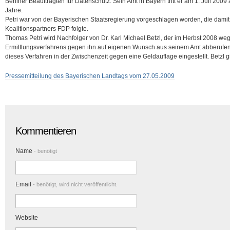
Berliner Beauftragten für Datenschutz. Sein Amt in Bayern tritt er am 1. Juli 2009 
Jahre.
Petri war von der Bayerischen Staatsregierung vorgeschlagen worden, die dami
Koalitionspartners FDP folgte.
Thomas Petri wird Nachfolger von Dr. Karl Michael Betzl, der im Herbst 2008 we
Ermittlungsverfahrens gegen ihn auf eigenen Wunsch aus seinem Amt abberufen 
dieses Verfahren in der Zwischenzeit gegen eine Geldauflage eingestellt. Betzl gilt
Pressemitteilung des Bayerischen Landtags vom 27.05.2009
Kommentieren
Name
- benötigt
Email
- benötigt, wird nicht veröffentlicht.
Website