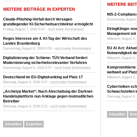
WEITERE BEI
WEITERE BEITRÄGE IN EXPERTEN
NIS-2-Compliance
Claude-Phishing-Vorfall durch Versagen
Donnerstag, August 
grundlegender KI-Sicherheitsarchitektur ermöglicht
ElringKlinger mod
Freitag, August 7, 2026 0:03 -
noch keine Kommentare
Management mit 
Reges Interesse am 4. KI-Tag der Wirtschaft des
Mittwoch, August 5,
Landes Brandenburg
EU AI Act: Aktuel
Donnerstag, August 6, 2026 8:53 -
noch keine Kommentare
Notwendigkeit de
Digitalisierung der Schiene: TÜV-Verband fordert
Mittwoch, August 5,
Modernisierung sicherheitsrelevanter Verfahren
Kompromittierte
Donnerstag, August 6, 2026 0:37 -
noch keine Kommentare
weltweit auf Plat
Deutschland im EU-Digitalranking auf Platz 17
Mittwoch, August 5,
Dienstag, August 4, 2026 0:47 -
noch keine Kommentare
Cyberrisiken sch
„Archetyp Market“: Nach Abschaltung der Darknet-
Schwachstellen i
Handelsplattform nun Anklage gegen mutmaßlichen
Dienstag, August 4,
Betreiber
Dienstag, August 4, 2026 0:12 -
noch keine Kommentare
Aktuelles
Bra
Aktuelles
Experten