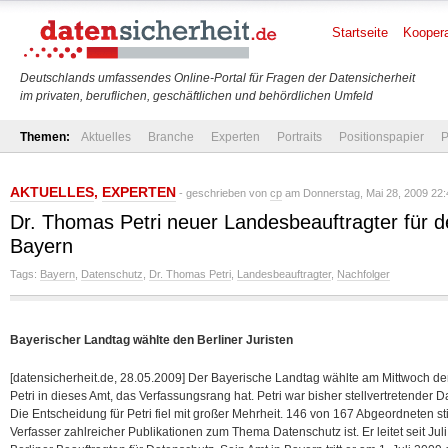
Startseite
Koopera
Deutschlands umfassendes Online-Portal für Fragen der Datensicherheit
im privaten, beruflichen, geschäftlichen und behördlichen Umfeld
Themen:
Aktuelles
Branche
Experten
Portraits
Positionspapier
P
AKTUELLES
,
EXPERTEN
- geschrieben von
cp
am Donnerstag, Mai 28, 2009 22:
Dr. Thomas Petri neuer Landesbeauftragter für d
Bayern
Tags:
Bayern
,
Datenschutz
,
Dr. Thomas Petri
,
Landesbeauftragter
,
Nachfolger
Bayerischer Landtag wählte den Berliner Juristen
[datensicherheit.de, 28.05.2009] Der Bayerische Landtag wählte am Mittwoch de
Petri in dieses Amt, das Verfassungsrang hat. Petri war bisher stellvertretender D
Die Entscheidung für Petri fiel mit großer Mehrheit.
146 von 167 Abgeordneten sti
Verfasser zahlreicher Publikationen zum Thema Datenschutz ist. Er leitet seit Ju