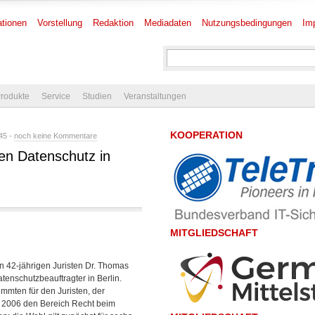
tionen
Vorstellung
Redaktion
Mediadaten
Nutzungsbedingungen
Im
rodukte
Service
Studien
Veranstaltungen
KOOPERATION
45 -
noch keine Kommentare
en Datenschutz in
MITGLIEDSCHAFT
n 42-jährigen Juristen Dr. Thomas
atenschutzbeauftragter in Berlin.
mmten für den Juristen, der
li 2006 den Bereich Recht beim