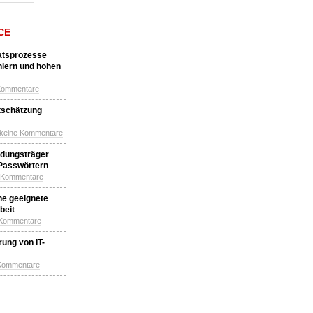
CE
katsprozesse
hlern und hohen
Kommentare
tschätzung
 keine Kommentare
idungsträger
 Passwörtern
e Kommentare
ne geeignete
beit
 Kommentare
ung von IT-
 Kommentare