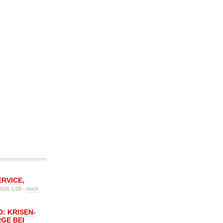
ERVICE
,
2026 1:08 -
noch
: KRISEN-
GE BEI