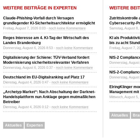
WEITERE BEITRÄGE IN EXPERTEN
WEITERE BEI
Claude-Phishing-Vorfall durch Versagen
Zutrittskontrolle
grundlegender KI-Sicherheitsarchitektur ermöglicht
Cybersecurity-Pri
Freitag, August 7, 2026 0:03 -
noch keine Kommentare
Samstag, August 8,
Reges Interesse am 4. KI-Tag der Wirtschaft des
KI als Produktivi
Landes Brandenburg
bis zu acht Stun
Donnerstag, August 6, 2026 8:53 -
noch keine Kommentare
Freitag, August 7, 
Digitalisierung der Schiene: TÜV-Verband fordert
NIS-2 Compliance
Modernisierung sicherheitsrelevanter Verfahren
Donnerstag, August 
Donnerstag, August 6, 2026 0:37 -
noch keine Kommentare
NIS-2-Compliance
Deutschland im EU-Digitalranking auf Platz 17
Donnerstag, August 
Dienstag, August 4, 2026 0:47 -
noch keine Kommentare
ElringKlinger mod
„Archetyp Market“: Nach Abschaltung der Darknet-
Management mit 
Handelsplattform nun Anklage gegen mutmaßlichen
Mittwoch, August 5,
Betreiber
Dienstag, August 4, 2026 0:12 -
noch keine Kommentare
Aktuelles
Bra
Aktuelles
Experten