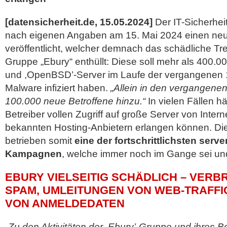
[datensicherheit.de, 15.05.2024]
Der IT-Sicherhei
nach eigenen Angaben am 15. Mai 2024 einen ne
veröffentlicht, welcher demnach das schädliche Tr
Gruppe „Ebury“ enthüllt: Diese soll mehr als 400.00
und ,OpenBSD’-Server im Laufe der vergangenen 15
Malware infiziert haben.
„Allein in den vergangen
100.000 neue Betroffene hinzu.“
In vielen Fällen hä
Betreiber vollen Zugriff auf große Server von Inter
bekannten Hosting-Anbietern erlangen können. Di
betrieben somit
eine der fortschrittlichsten serv
Kampagnen
, welche immer noch
im Gange sei und
EBURY VIELSEITIG SCHÄDLICH – VERB
SPAM, UMLEITUNGEN VON WEB-TRAFFI
VON ANMELDEDATEN
„Zu den Aktivitäten der ,Ebury’-Gruppe und ihres B