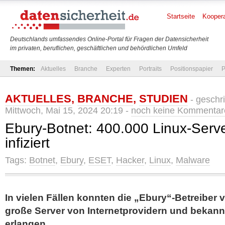
Startseite
Koopera
Deutschlands umfassendes Online-Portal für Fragen der Datensicherheit
im privaten, beruflichen, geschäftlichen und behördlichen Umfeld
Themen:
Aktuelles
Branche
Experten
Portraits
Positionspapier
P
AKTUELLES
,
BRANCHE
,
STUDIEN
- geschr
Mittwoch, Mai 15, 2024 20:19 -
noch keine Kommentar
Ebury-Botnet: 400.000 Linux-Serve
infiziert
Tags:
Botnet
,
Ebury
,
ESET
,
Hacker
,
Linux
,
Malware
In vielen Fällen konnten die „Ebury“-Betreiber v
große Server von Internetprovidern und bekann
erlangen