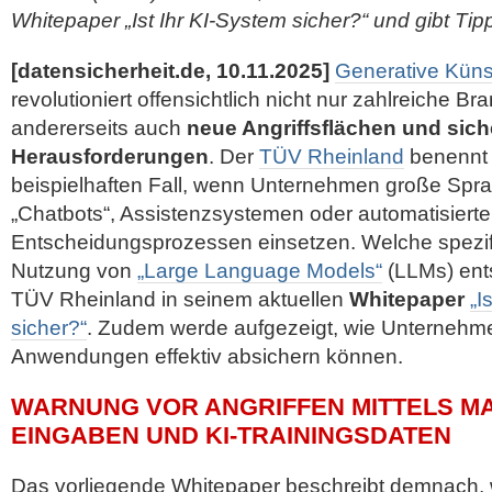
Whitepaper „Ist Ihr KI-System sicher?“ und gibt Tip
[datensicherheit.de, 10.11.2025]
Generative Künst
revolutioniert offensichtlich nicht nur zahlreiche Br
andererseits auch
neue Angriffsflächen und sic
Herausforderungen
. Der
TÜV Rheinland
benennt 
beispielhaften Fall, wenn Unternehmen große Spra
„Chatbots“, Assistenzsystemen oder automatisiert
Entscheidungsprozessen einsetzen. Welche spezif
Nutzung von
„Large Language Models“
(LLMs) ents
TÜV Rheinland in seinem aktuellen
Whitepaper
„I
sicher?“
. Zudem werde aufgezeigt, wie
Unternehme
Anwendungen effektiv absichern können.
WARNUNG VOR ANGRIFFEN MITTELS MA
EINGABEN UND KI-TRAININGSDATEN
Das vorliegende Whitepaper beschreibt demnach,