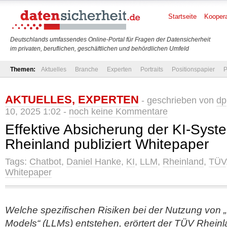
Startseite
Koopera
Deutschlands umfassendes Online-Portal für Fragen der Datensicherheit
im privaten, beruflichen, geschäftlichen und behördlichen Umfeld
Themen:
Aktuelles
Branche
Experten
Portraits
Positionspapier
P
AKTUELLES
,
EXPERTEN
- geschrieben von
dp
10, 2025 1:02 -
noch keine Kommentare
Effektive Absicherung der KI-Sys
Rheinland publiziert Whitepaper
Tags:
Chatbot
,
Daniel Hanke
,
KI
,
LLM
,
Rheinland
,
TÜV
Whitepaper
Welche spezifischen Risiken bei der Nutzung von
Models“ (LLMs) entstehen, erörtert der TÜV Rheinl