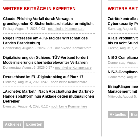
WEITERE BEITRÄGE IN EXPERTEN
WEITERE BEI
Claude-Phishing-Vorfall durch Versagen
Zutrittskontrolle
grundlegender KI-Sicherheitsarchitektur ermöglicht
Cybersecurity-Pri
Freitag, August 7, 2026 0:03 -
noch keine Kommentare
Samstag, August 8,
Reges Interesse am 4. KI-Tag der Wirtschaft des
KI als Produktivi
Landes Brandenburg
bis zu acht Stun
Donnerstag, August 6, 2026 8:53 -
noch keine Kommentare
Freitag, August 7, 
Digitalisierung der Schiene: TÜV-Verband fordert
NIS-2 Compliance
Modernisierung sicherheitsrelevanter Verfahren
Donnerstag, August 
Donnerstag, August 6, 2026 0:37 -
noch keine Kommentare
NIS-2-Compliance
Deutschland im EU-Digitalranking auf Platz 17
Donnerstag, August 
Dienstag, August 4, 2026 0:47 -
noch keine Kommentare
ElringKlinger mod
„Archetyp Market“: Nach Abschaltung der Darknet-
Management mit 
Handelsplattform nun Anklage gegen mutmaßlichen
Mittwoch, August 5,
Betreiber
Dienstag, August 4, 2026 0:12 -
noch keine Kommentare
Aktuelles
Bra
Aktuelles
Experten