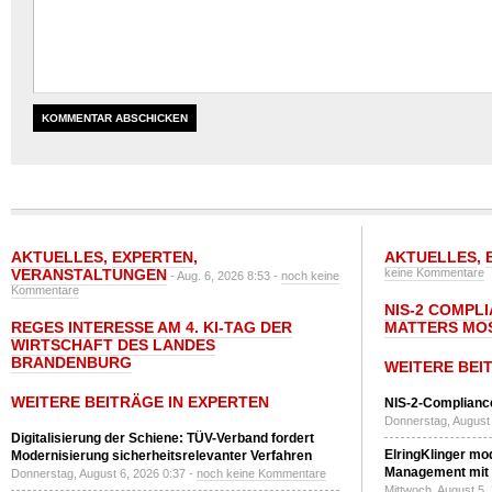
AKTUELLES
,
EXPERTEN
,
AKTUELLES
,
VERANSTALTUNGEN
keine Kommentare
- Aug. 6, 2026 8:53 -
noch keine
Kommentare
NIS-2 COMPL
REGES INTERESSE AM 4. KI-TAG DER
MATTERS MO
WIRTSCHAFT DES LANDES
BRANDENBURG
WEITERE BEI
WEITERE BEITRÄGE IN EXPERTEN
NIS-2-Compliance
Donnerstag, August 
Digitalisierung der Schiene: TÜV-Verband fordert
ElringKlinger mod
Modernisierung sicherheitsrelevanter Verfahren
Management mit 
Donnerstag, August 6, 2026 0:37 -
noch keine Kommentare
Mittwoch, August 5,