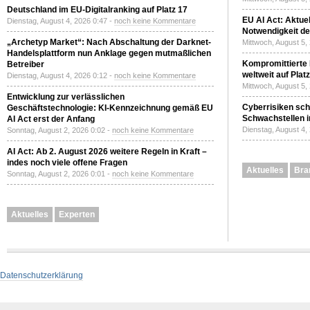
Deutschland im EU-Digitalranking auf Platz 17
EU AI Act: Aktuel
Dienstag, August 4, 2026 0:47 -
noch keine Kommentare
Notwendigkeit de
„Archetyp Market“: Nach Abschaltung der Darknet-
Mittwoch, August 5,
Handelsplattform nun Anklage gegen mutmaßlichen
Kompromittierte
Betreiber
weltweit auf Plat
Dienstag, August 4, 2026 0:12 -
noch keine Kommentare
Mittwoch, August 5,
Entwicklung zur verlässlichen
Cyberrisiken sch
Geschäftstechnologie: KI-Kennzeichnung gemäß EU
Schwachstellen i
AI Act erst der Anfang
Dienstag, August 4,
Sonntag, August 2, 2026 0:02 -
noch keine Kommentare
AI Act: Ab 2. August 2026 weitere Regeln in Kraft –
indes noch viele offene Fragen
Aktuelles
Bra
Sonntag, August 2, 2026 0:01 -
noch keine Kommentare
Aktuelles
Experten
Datenschutzerklärung