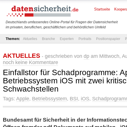
Startseite
Koopera
Deutschlands umfassendes Online-Portal für Fragen der Datensicherheit
im privaten, beruflichen, geschäftlichen und behördlichen Umfeld
Themen:
Aktuelles
Branche
Experten
Portraits
Positionspapier
P
AKTUELLES
- geschrieben von
dp
am Mittwoch, Au
noch keine Kommentare
Einfallstor für Schadprogramme: A
Betriebssystem iOS mit zwei kritis
Schwachstellen
Tags:
Apple
,
Betriebssystem
,
BSI
,
iOS
,
Schadprogram
Bundesamt für Sicherheit in der Informationste