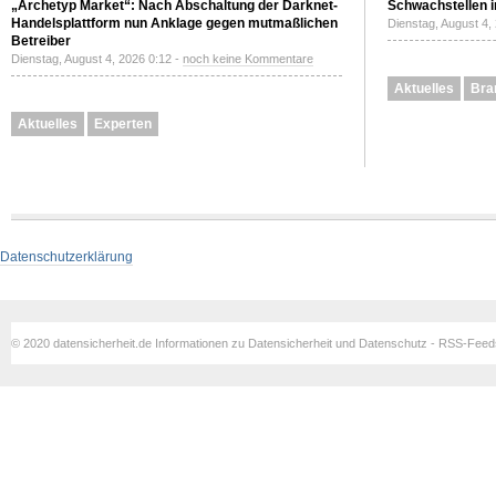
„Archetyp Market“: Nach Abschaltung der Darknet-
Schwachstellen i
Handelsplattform nun Anklage gegen mutmaßlichen
Dienstag, August 4,
Betreiber
Dienstag, August 4, 2026 0:12 -
noch keine Kommentare
Aktuelles
Bra
Aktuelles
Experten
Datenschutzerklärung
© 2020 datensicherheit.de Informationen zu Datensicherheit und Datenschutz - RSS-Fee