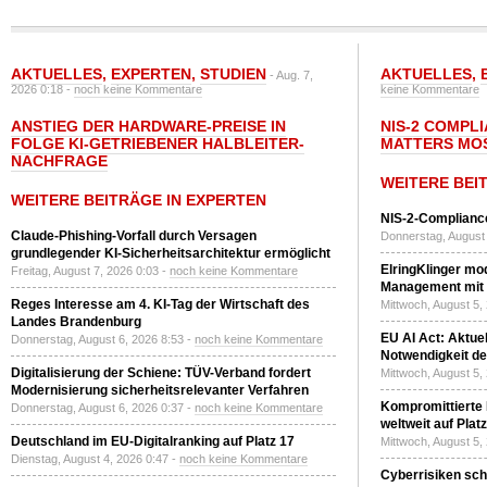
AKTUELLES
,
EXPERTEN
,
STUDIEN
AKTUELLES
,
- Aug. 7,
2026 0:18 -
noch keine Kommentare
keine Kommentare
ANSTIEG DER HARDWARE-PREISE IN
NIS-2 COMPL
FOLGE KI-GETRIEBENER HALBLEITER-
MATTERS MO
NACHFRAGE
WEITERE BEI
WEITERE BEITRÄGE IN EXPERTEN
NIS-2-Compliance
Claude-Phishing-Vorfall durch Versagen
Donnerstag, August 
grundlegender KI-Sicherheitsarchitektur ermöglicht
ElringKlinger mod
Freitag, August 7, 2026 0:03 -
noch keine Kommentare
Management mit 
Reges Interesse am 4. KI-Tag der Wirtschaft des
Mittwoch, August 5,
Landes Brandenburg
EU AI Act: Aktuel
Donnerstag, August 6, 2026 8:53 -
noch keine Kommentare
Notwendigkeit de
Digitalisierung der Schiene: TÜV-Verband fordert
Mittwoch, August 5,
Modernisierung sicherheitsrelevanter Verfahren
Kompromittierte
Donnerstag, August 6, 2026 0:37 -
noch keine Kommentare
weltweit auf Plat
Deutschland im EU-Digitalranking auf Platz 17
Mittwoch, August 5,
Dienstag, August 4, 2026 0:47 -
noch keine Kommentare
Cyberrisiken sch