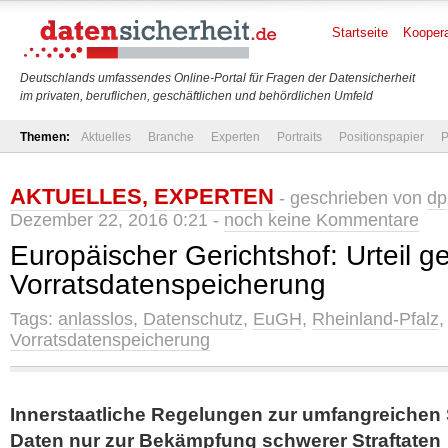
Startseite
Koopera
Deutschlands umfassendes Online-Portal für Fragen der Datensicherheit
im privaten, beruflichen, geschäftlichen und behördlichen Umfeld
Themen:
Aktuelles
Branche
Experten
Portraits
Positionspapier
P
AKTUELLES
,
EXPERTEN
- geschrieben von
dp
Dezember 22, 2016 0:21 -
noch keine Kommentare
Europäischer Gerichtshof: Urteil g
Vorratsdatenspeicherung
Tags:
anlasslos
,
Datenschutz
,
EuGH
,
Rheinland-Pfalz
Vorratsdatenspeicherung
Innerstaatliche Regelungen zur umfangreichen
Daten nur zur Bekämpfung schwerer Straftaten