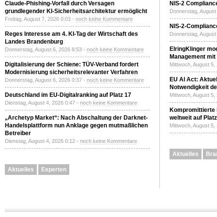
Claude-Phishing-Vorfall durch Versagen
NIS-2 Compliance
grundlegender KI-Sicherheitsarchitektur ermöglicht
Donnerstag, August 
Freitag, August 7, 2026 0:03 -
noch keine Kommentare
NIS-2-Compliance
Reges Interesse am 4. KI-Tag der Wirtschaft des
Donnerstag, August 
Landes Brandenburg
ElringKlinger mod
Donnerstag, August 6, 2026 8:53 -
noch keine Kommentare
Management mit 
Digitalisierung der Schiene: TÜV-Verband fordert
Mittwoch, August 5,
Modernisierung sicherheitsrelevanter Verfahren
EU AI Act: Aktuel
Donnerstag, August 6, 2026 0:37 -
noch keine Kommentare
Notwendigkeit de
Deutschland im EU-Digitalranking auf Platz 17
Mittwoch, August 5,
Dienstag, August 4, 2026 0:47 -
noch keine Kommentare
Kompromittierte
„Archetyp Market“: Nach Abschaltung der Darknet-
weltweit auf Plat
Handelsplattform nun Anklage gegen mutmaßlichen
Mittwoch, August 5,
Betreiber
Dienstag, August 4, 2026 0:12 -
noch keine Kommentare
Aktuelles
Bra
Aktuelles
Experten