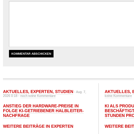
AKTUELLES
,
EXPERTEN
,
STUDIEN
AKTUELLES
,
- Aug. 7,
2026 0:18 -
noch keine Kommentare
keine Kommentare
ANSTIEG DER HARDWARE-PREISE IN
KI ALS PROD
FOLGE KI-GETRIEBENER HALBLEITER-
BESCHÄFTIGT
NACHFRAGE
STUNDEN PR
WEITERE BEITRÄGE IN EXPERTEN
WEITERE BEI