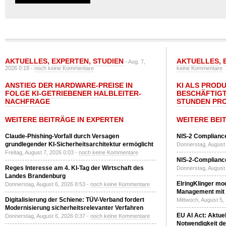
AKTUELLES
,
EXPERTEN
,
STUDIEN
AKTUELLES
,
- Aug. 7,
2026 0:18 -
noch keine Kommentare
keine Kommentare
ANSTIEG DER HARDWARE-PREISE IN
KI ALS PROD
FOLGE KI-GETRIEBENER HALBLEITER-
BESCHÄFTIGT
NACHFRAGE
STUNDEN PR
WEITERE BEITRÄGE IN EXPERTEN
WEITERE BEI
Claude-Phishing-Vorfall durch Versagen
NIS-2 Compliance
grundlegender KI-Sicherheitsarchitektur ermöglicht
Donnerstag, August 
Freitag, August 7, 2026 0:03 -
noch keine Kommentare
NIS-2-Compliance
Reges Interesse am 4. KI-Tag der Wirtschaft des
Donnerstag, August 
Landes Brandenburg
ElringKlinger mod
Donnerstag, August 6, 2026 8:53 -
noch keine Kommentare
Management mit 
Digitalisierung der Schiene: TÜV-Verband fordert
Mittwoch, August 5,
Modernisierung sicherheitsrelevanter Verfahren
EU AI Act: Aktuel
Donnerstag, August 6, 2026 0:37 -
noch keine Kommentare
Notwendigkeit de