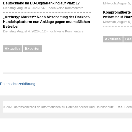
Deutschland im EU-Digitalranking auf Platz 17
Mittwoch, August 5,
Dienstag, August 4, 2026 0:47 -
noch keine Kommentare
Kompromittierte
„Archetyp Market“: Nach Abschaltung der Darknet-
weltweit auf Plat
Handelsplattform nun Anklage gegen mutmaßlichen
Mittwoch, August 5,
Betreiber
Dienstag, August 4, 2026 0:12 -
noch keine Kommentare
Aktuelles
Bra
Aktuelles
Experten
Datenschutzerklärung
© 2020 datensicherheit.de Informationen zu Datensicherheit und Datenschutz - RSS-Fee