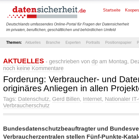
Startseite
Koopera
Deutschlands umfassendes Online-Portal für Fragen der Datensicherheit
im privaten, beruflichen, geschäftlichen und behördlichen Umfeld
Themen:
Aktuelles
Branche
Experten
Portraits
Positionspapier
P
AKTUELLES
- geschrieben von
dp
am Montag, Dez
noch keine Kommentare
Forderung: Verbraucher- und Date
originäres Anliegen in allen Projek
Tags:
Datenschutz
,
Gerd Billen
,
Internet
,
Nationaler IT-
Verbraucherschutz
Bundesdatenschutzbeauftragter und Bundesve
Verbraucherzentralen stellen Fünf-Punkte-Kata