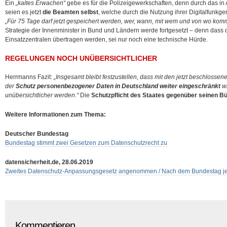
Ein
„kaltes Erwachen“
gebe es für die Polizeigewerkschaften, denn durch das in
seien es jetzt
die Beamten selbst
, welche durch die Nutzung ihrer Digitalfunkge
„Für 75 Tage darf jetzt gespeichert werden, wer, wann, mit wem und von wo kommu
Strategie der Innenminister in Bund und Ländern werde fortgesetzt – denn dass 
Einsatzzentralen übertragen werden, sei nur noch eine technische Hürde.
REGELUNGEN NOCH UNÜBERSICHTLICHER
Herrmanns Fazit:
„Insgesamt bleibt festzustellen, dass mit den jetzt beschloss
der
Schutz personenbezogener Daten in Deutschland weiter eingeschränkt
wi
unübersichtlicher werden.“
Die
Schutzpflicht des Staates gegenüber seinen B
Weitere Informationen zum Thema:
Deutscher Bundestag
Bundestag stimmt zwei Gesetzen zum Datenschutzrecht zu
datensicherheit.de, 28.06.2019
Zweites Datenschutz-Anpassungsgesetz angenommen / Nach dem Bundestag jet
Kommentieren