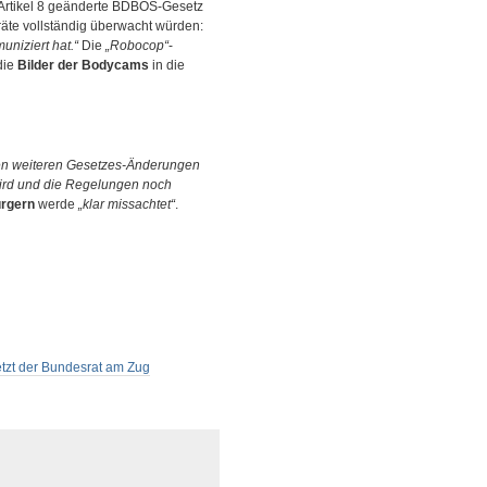
 Artikel 8 geänderte BDBOS-Gesetz
räte vollständig überwacht würden:
niziert hat.“
Die
„Robocop“
-
die
Bilder der Bodycams
in die
enen weiteren Gesetzes-Änderungen
rd und die Regelungen noch
ürgern
werde
„klar missachtet“
.
zt der Bundesrat am Zug