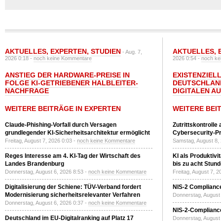
AKTUELLES
,
EXPERTEN
,
STUDIEN
AKTUELLES
,
- Aug. 7,
2026 0:18 -
noch keine Kommentare
2026 0:54 -
noch ke
ANSTIEG DER HARDWARE-PREISE IN
EXISTENZIELL
FOLGE KI-GETRIEBENER HALBLEITER-
DEUTSCHLAN
NACHFRAGE
DIGITALEN A
WEITERE BEITRÄGE IN EXPERTEN
WEITERE BEI
Claude-Phishing-Vorfall durch Versagen
Zutrittskontrolle
grundlegender KI-Sicherheitsarchitektur ermöglicht
Cybersecurity-Pri
Freitag, August 7, 2026 0:03 -
noch keine Kommentare
Samstag, August 8,
Reges Interesse am 4. KI-Tag der Wirtschaft des
KI als Produktivi
Landes Brandenburg
bis zu acht Stun
Donnerstag, August 6, 2026 8:53 -
noch keine Kommentare
Freitag, August 7, 
Digitalisierung der Schiene: TÜV-Verband fordert
NIS-2 Compliance
Modernisierung sicherheitsrelevanter Verfahren
Donnerstag, August 
Donnerstag, August 6, 2026 0:37 -
noch keine Kommentare
NIS-2-Compliance
Deutschland im EU-Digitalranking auf Platz 17
Donnerstag, August 