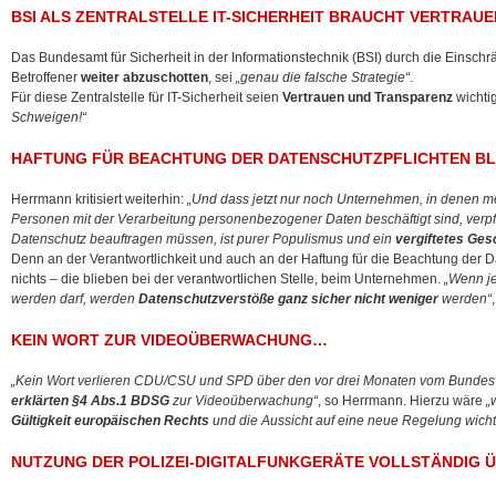
BSI ALS ZENTRALSTELLE IT-SICHERHEIT BRAUCHT VERTRAU
Das Bundesamt für Sicherheit in der Informationstechnik (BSI) durch die Einsch
Betroffener
weiter abzuschotten
, sei
„genau die falsche Strategie“
.
Für diese Zentralstelle für IT-Sicherheit seien
Vertrauen und Transparenz
wichti
Schweigen!“
HAFTUNG FÜR BEACHTUNG DER DATENSCHUTZPFLICHTEN BL
Herrmann kritisiert weiterhin:
„Und dass jetzt nur noch Unternehmen, in denen meh
Personen mit der Verarbeitung personenbezogener Daten beschäftigt sind, verpf
Datenschutz beauftragen müssen, ist purer Populismus und ein
vergiftetes Ge
Denn an der Verantwortlichkeit und auch an der Haftung für die Beachtung der D
nichts – die blieben bei der verantwortlichen Stelle, beim Unternehmen.
„Wenn je
werden darf, werden
Datenschutzverstöße ganz sicher nicht weniger
werden“
KEIN WORT ZUR VIDEOÜBERWACHUNG…
„Kein Wort verlieren CDU/CSU und SPD über den vor drei Monaten vom Bundes
erklärten §4 Abs.1 BDSG
zur Videoüberwachung“
, so Herrmann. Hierzu wäre
„
Gültigkeit europäischen Rechts
und die Aussicht auf eine neue Regelung wich
NUTZUNG DER POLIZEI-DIGITALFUNKGERÄTE VOLLSTÄNDIG