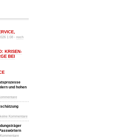
ERVICE
,
2026 1:08 -
noch
: KRISEN-
GE BEI
CE
katsprozesse
hlern und hohen
Kommentare
tschätzung
 keine Kommentare
idungsträger
 Passwörtern
e Kommentare