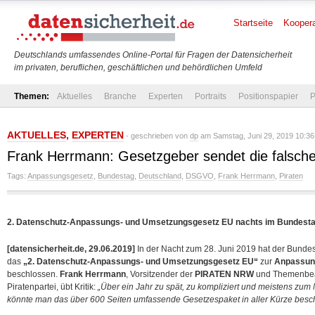
Startseite
Koopera
Deutschlands umfassendes Online-Portal für Fragen der Datensicherheit
im privaten, beruflichen, geschäftlichen und behördlichen Umfeld
Themen:
Aktuelles
Branche
Experten
Portraits
Positionspapier
P
AKTUELLES
,
EXPERTEN
- geschrieben von
dp
am Samstag, Juni 29, 2019 10:36
Frank Herrmann: Gesetzgeber sendet die falsche
Tags:
Anpassungsgesetz
,
Bundestag
,
Deutschland
,
DSGVO
,
Frank Herrmann
,
Piraten
2. Datenschutz-Anpassungs- und Umsetzungsgesetz EU nachts im Bundesta
[datensicherheit.de, 29.06.2019]
In der Nacht zum 28. Juni 2019 hat der Bunde
das
„2. Datenschutz-Anpassungs- und Umsetzungsgesetz EU“
zur
Anpassun
beschlossen.
Frank Herrmann
, Vorsitzender der
PIRATEN NRW
und Themenbeau
Piratenpartei, übt Kritik:
„Über ein Jahr zu spät, zu kompliziert und meistens zum
könnte man das über 600 Seiten umfassende Gesetzespaket in aller Kürze besch