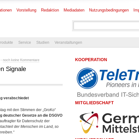
tionen
Vorstellung
Redaktion
Mediadaten
Nutzungsbedingungen
Im
rodukte
Service
Studien
Veranstaltungen
KOOPERATION
 -
noch keine Kommentare
n Signale
g verabschiedet
MITGLIEDSCHAFT
stag mit den Stimmen der „GroKo“
g deutscher Gesetze an die DSGVO
ftragter für Datenschutz der
 Nachteil der Menschen im Land, so
reiben.“