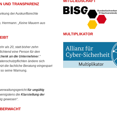
MITGLIEDSCHAFT
EN UND TRANSPARENZ
ränkung der Auskunftsrechte
g. Herrmann:
„Keine Mauern aus
MULTIPLIKATOR
EIBT
r als 20, statt bisher zehn
lichtend eine Person für den
schenk an die Unternehmer
.“
atenschutzpflichten ändere sich
tzt die fachliche Beratung eingespart
, so seine Warnung.
verwaltungsgericht
für ungültig
wenigstens die
Klarstellung der
tig gewesen“
.
 ÜBERWACHT