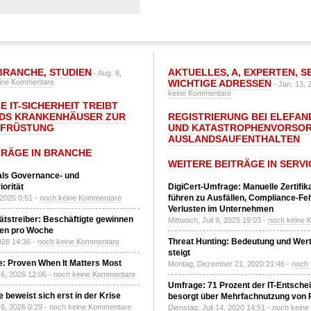
BRANCHE
,
STUDIEN
AKTUELLES
,
A
,
EXPERTEN
,
S
- Aug. 8,
ine Kommentare
WICHTIGE ADRESSEN
- Jan. 13, 
keine Kommentare
E IT-SICHERHEIT TREIBT
DS KRANKENHÄUSER ZUR
REGISTRIERUNG BEI ELEFAND
UFRÜSTUNG
UND KATASTROPHENVORSOR
AUSLANDSAUFENTHALTEN
TRÄGE IN BRANCHE
WEITERE BEITRÄGE IN SERVI
 als Governance- und
orität
DigiCert-Umfrage: Manuelle Zertifi
führen zu Ausfällen, Compliance-Fe
 2026 0:51 -
noch keine Kommentare
Verlusten im Unternehmen
tätstreiber: Beschäftigte gewinnen
Mittwoch, Juli 9, 2025 19:03 -
noch keine 
den pro Woche
Threat Hunting: Bedeutung und Wer
2026 14:36 -
noch keine Kommentare
steigt
: Proven When It Matters Most
Montag, Dezember 21, 2020 21:46 -
noch
6, 2026 12:06 -
noch keine Kommentare
Umfrage: 71 Prozent der IT-Entsche
 beweist sich erst in der Krise
besorgt über Mehrfachnutzung von
6, 2026 0:29 -
noch keine Kommentare
Dienstag, Juli 14, 2020 14:51 -
noch kein