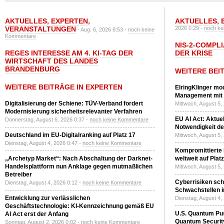
AKTUELLES
,
EXPERTEN
,
AKTUELLES
,
VERANSTALTUNGEN
2026 0:29 -
noch ke
- Aug. 6, 2026 8:53 -
noch keine
Kommentare
NIS-2-COMPLI
REGES INTERESSE AM 4. KI-TAG DER
DER KRISE
WIRTSCHAFT DES LANDES
BRANDENBURG
WEITERE BEI
WEITERE BEITRÄGE IN EXPERTEN
ElringKlinger mod
Management mit 
Digitalisierung der Schiene: TÜV-Verband fordert
Mittwoch, August 5,
Modernisierung sicherheitsrelevanter Verfahren
EU AI Act: Aktuel
Donnerstag, August 6, 2026 0:37 -
noch keine Kommentare
Notwendigkeit de
Deutschland im EU-Digitalranking auf Platz 17
Mittwoch, August 5,
Dienstag, August 4, 2026 0:47 -
noch keine Kommentare
Kompromittierte
„Archetyp Market“: Nach Abschaltung der Darknet-
weltweit auf Plat
Handelsplattform nun Anklage gegen mutmaßlichen
Mittwoch, August 5,
Betreiber
Cyberrisiken sch
Dienstag, August 4, 2026 0:12 -
noch keine Kommentare
Schwachstellen i
Entwicklung zur verlässlichen
Dienstag, August 4,
Geschäftstechnologie: KI-Kennzeichnung gemäß EU
U.S. Quantum Pus
AI Act erst der Anfang
Quantum Securit
Sonntag, August 2, 2026 0:02 -
noch keine Kommentare