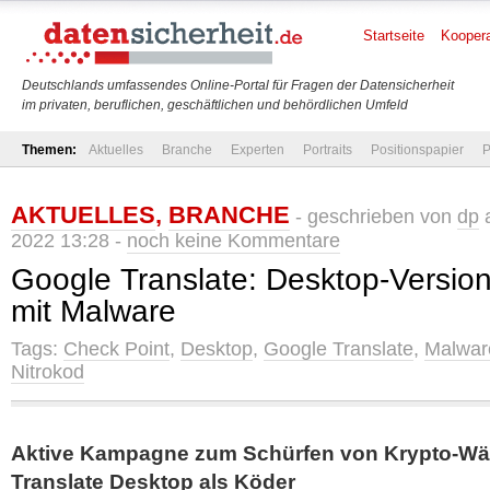
Startseite
Koopera
Deutschlands umfassendes Online-Portal für Fragen der Datensicherheit
im privaten, beruflichen, geschäftlichen und behördlichen Umfeld
Themen:
Aktuelles
Branche
Experten
Portraits
Positionspapier
P
AKTUELLES
,
BRANCHE
- geschrieben von
dp
a
2022 13:28 -
noch keine Kommentare
Google Translate: Desktop-Version 
mit Malware
Tags:
Check Point
,
Desktop
,
Google Translate
,
Malwar
Nitrokod
Aktive Kampagne zum Schürfen von Krypto-Wä
Translate Desktop als Köder