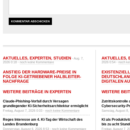
AKTUELLES
,
EXPERTEN
,
STUDIEN
AKTUELLES
,
- Aug. 7,
2026 0:18 -
noch keine Kommentare
2026 0:54 -
noch ke
ANSTIEG DER HARDWARE-PREISE IN
EXISTENZIELL
FOLGE KI-GETRIEBENER HALBLEITER-
DEUTSCHLAN
NACHFRAGE
DIGITALEN A
WEITERE BEITRÄGE IN EXPERTEN
WEITERE BEI
Claude-Phishing-Vorfall durch Versagen
Zutrittskontrolle
grundlegender KI-Sicherheitsarchitektur ermöglicht
Cybersecurity-Pri
Freitag, August 7, 2026 0:03 -
noch keine Kommentare
Samstag, August 8,
Reges Interesse am 4. KI-Tag der Wirtschaft des
KI als Produktivi
Landes Brandenburg
bis zu acht Stun
Donnerstag, August 6, 2026 8:53 -
noch keine Kommentare
Freitag, August 7, 