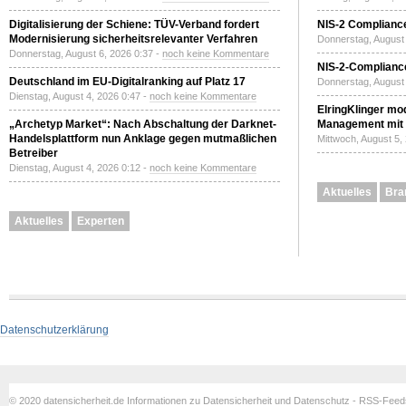
Digitalisierung der Schiene: TÜV-Verband fordert
NIS-2 Compliance
Modernisierung sicherheitsrelevanter Verfahren
Donnerstag, August 
Donnerstag, August 6, 2026 0:37 -
noch keine Kommentare
NIS-2-Compliance
Deutschland im EU-Digitalranking auf Platz 17
Donnerstag, August 
Dienstag, August 4, 2026 0:47 -
noch keine Kommentare
ElringKlinger mod
„Archetyp Market“: Nach Abschaltung der Darknet-
Management mit 
Handelsplattform nun Anklage gegen mutmaßlichen
Mittwoch, August 5,
Betreiber
Dienstag, August 4, 2026 0:12 -
noch keine Kommentare
Aktuelles
Bra
Aktuelles
Experten
Datenschutzerklärung
© 2020 datensicherheit.de Informationen zu Datensicherheit und Datenschutz - RSS-Fee