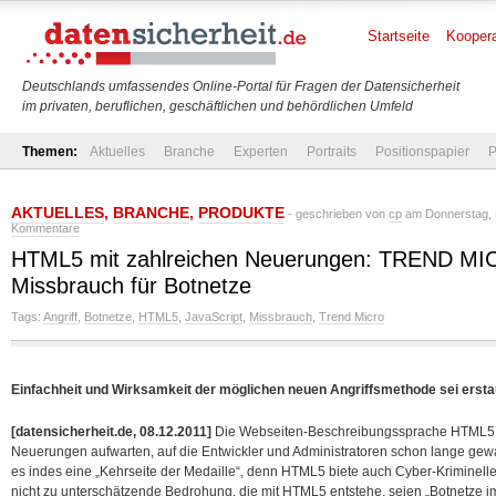
Startseite
Koopera
Deutschlands umfassendes Online-Portal für Fragen der Datensicherheit
im privaten, beruflichen, geschäftlichen und behördlichen Umfeld
Themen:
Aktuelles
Branche
Experten
Portraits
Positionspapier
P
AKTUELLES
,
BRANCHE
,
PRODUKTE
- geschrieben von
cp
am Donnerstag, 
Kommentare
HTML5 mit zahlreichen Neuerungen: TREND MI
Missbrauch für Botnetze
Tags:
Angriff
,
Botnetze
,
HTML5
,
JavaScript
,
Missbrauch
,
Trend Micro
Einfachheit und Wirksamkeit der möglichen neuen Angriffsmethode sei ersta
[datensicherheit.de, 08.12.2011]
Die Webseiten-Beschreibungssprache HTML5 w
Neuerungen aufwarten, auf die Entwickler und Administratoren schon lange ge
es indes eine „Kehrseite der Medaille“, denn HTML5 biete auch Cyber-Kriminelle
nicht zu unterschätzende Bedrohung, die mit HTML5 entstehe, seien „Botnetze