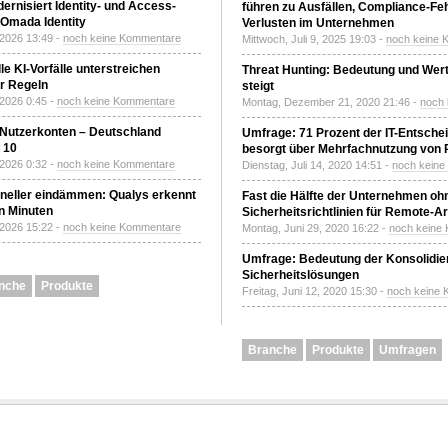
ernisiert Identity- und Access-
führen zu Ausfällen, Compliance-Fe
Omada Identity
Verlusten im Unternehmen
 2026 13:49 -
noch keine Kommentare
Mittwoch, Juli 9, 2025 19:03 -
noch keine 
le KI-Vorfälle unterstreichen
Threat Hunting: Bedeutung und Wer
r Regeln
steigt
 2026 0:45 -
noch keine Kommentare
Montag, Dezember 21, 2020 21:46 -
noch
 Nutzerkonten – Deutschland
Umfrage: 71 Prozent der IT-Entsche
z 10
besorgt über Mehrfachnutzung von
 2026 0:32 -
noch keine Kommentare
Dienstag, Juli 14, 2020 14:51 -
noch kein
neller eindämmen: Qualys erkennt
Fast die Hälfte der Unternehmen oh
n Minuten
Sicherheitsrichtlinien für Remote-Ar
 2026 15:22 -
noch keine Kommentare
Montag, Juni 29, 2020 16:22 -
noch keine
Umfrage: Bedeutung der Konsolidier
Sicherheitslösungen
nche
Produkte
Freitag, Juni 12, 2020 15:30 -
noch keine
Branche
Produkte
Umfragen