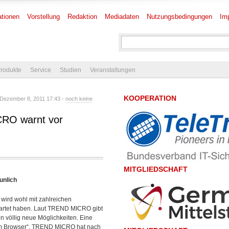
tionen
Vorstellung
Redaktion
Mediadaten
Nutzungsbedingungen
Im
rodukte
Service
Studien
Veranstaltungen
KOOPERATION
Dezember 8, 2011 17:43 -
noch keine
CRO warnt vor
MITGLIEDSCHAFT
unlich
ird wohl mit zahlreichen
wartet haben. Laut TREND MICRO gibt
n völlig neue Möglichkeiten. Eine
 im Browser“. TREND MICRO hat nach