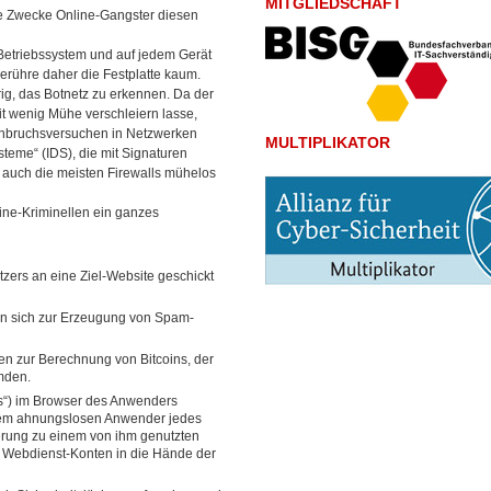
MITGLIEDSCHAFT
he Zwecke Online-Gangster diesen
 Betriebssystem und auf jedem Gerät
rühre daher die Festplatte kaum.
rig, das Botnetz zu erkennen. Da der
it wenig Mühe verschleiern lasse,
Einbruchsversuchen in Netzwerken
MULTIPLIKATOR
steme“ (IDS), die mit Signaturen
 auch die meisten Firewalls mühelos
ine-Kriminellen ein ganzes
ers an eine Ziel-Website geschickt
en sich zur Erzeugung von Spam-
ren zur Berechnung von Bitcoins, der
mden.
bs“) im Browser des Anwenders
 dem ahnungslosen Anwender jedes
rderung zu einem von ihm genutzten
e Webdienst-Konten in die Hände der