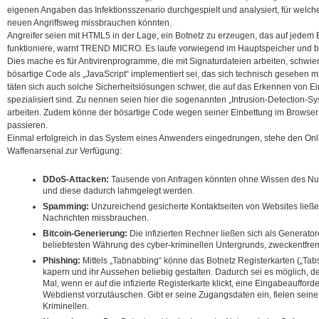
eigenen Angaben das Infektionsszenario durchgespielt und analysiert, für welc
neuen Angriffsweg missbrauchen könnten.
Angreifer seien mit HTML5 in der Lage, ein Botnetz zu erzeugen, das auf jedem
funktioniere, warnt TREND MICRO. Es laufe vorwiegend im Hauptspeicher und be
Dies mache es für Antivirenprogramme, die mit Signaturdateien arbeiten, schwie
bösartige Code als „JavaScript“ implementiert sei, das sich technisch gesehen m
täten sich auch solche Sicherheitslösungen schwer, die auf das Erkennen von 
spezialisiert sind. Zu nennen seien hier die sogenannten „Intrusion-Detection-Sy
arbeiten. Zudem könne der bösartige Code wegen seiner Einbettung im Browser
passieren.
Einmal erfolgreich in das System eines Anwenders eingedrungen, stehe den Onl
Waffenarsenal zur Verfügung:
DDoS-Attacken:
Tausende von Anfragen könnten ohne Wissen des Nutz
und diese dadurch lahmgelegt werden.
Spamming:
Unzureichend gesicherte Kontaktseiten von Websites ließ
Nachrichten missbrauchen.
Bitcoin-Generierung:
Die infizierten Rechner ließen sich als Generato
beliebtesten Währung des cyber-kriminellen Untergrunds, zweckentfre
Phishing:
Mittels „Tabnabbing“ könne das Botnetz Registerkarten („Ta
kapern und ihr Aussehen beliebig gestalten. Dadurch sei es möglich,
Mal, wenn er auf die infizierte Registerkarte klickt, eine Eingabeauffo
Webdienst vorzutäuschen. Gibt er seine Zugangsdaten ein, fielen sein
Kriminellen.