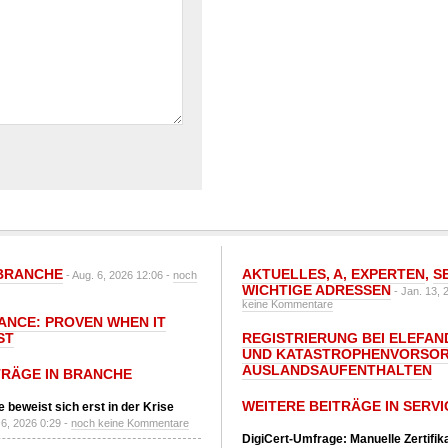
BRANCHE
AKTUELLES
,
A
,
EXPERTEN
,
S
- Aug. 6, 2026 12:06 -
noch
WICHTIGE ADRESSEN
- Jan. 13, 
keine Kommentare
IANCE: PROVEN WHEN IT
ST
REGISTRIERUNG BEI ELEFAND
UND KATASTROPHENVORSOR
AUSLANDSAUFENTHALTEN
TRÄGE IN BRANCHE
WEITERE BEITRÄGE IN SERVI
 beweist sich erst in der Krise
6, 2026 0:29 -
noch keine Kommentare
DigiCert-Umfrage: Manuelle Zertifi