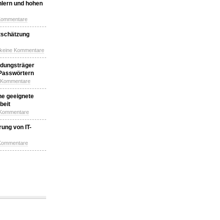
hlern und hohen
Kommentare
tschätzung
 keine Kommentare
idungsträger
 Passwörtern
e Kommentare
ne geeignete
beit
 Kommentare
ung von IT-
 Kommentare