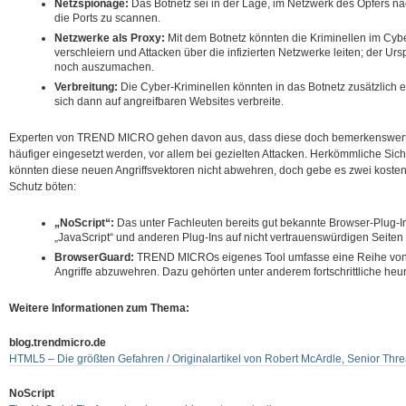
Netzspionage:
Das Botnetz sei in der Lage, im Netzwerk des Opfers na
die Ports zu scannen.
Netzwerke als Proxy:
Mit dem Botnetz könnten die Kriminellen im Cyb
verschleiern und Attacken über die infizierten Netzwerke leiten; der Ur
noch auszumachen.
Verbreitung:
Die Cyber-Kriminellen könnten in das Botnetz zusätzlich
sich dann auf angreifbaren Websites verbreite.
Experten von TREND MICRO gehen davon aus, dass diese doch bemerkenswerten
häufiger eingesetzt werden, vor allem bei gezielten Attacken. Herkömmliche 
könnten diese neuen Angriffsvektoren nicht abwehren, doch gebe es zwei kostenl
Schutz böten:
„NoScript“:
Das unter Fachleuten bereits gut bekannte Browser-Plug-I
„JavaScript“ und anderen Plug-Ins auf nicht vertrauenswürdigen Seiten 
BrowserGuard:
TREND MICROs eigenes Tool umfasse eine Reihe von 
Angriffe abzuwehren. Dazu gehörten unter anderem fortschrittliche heur
Weitere Informationen zum Thema:
blog.trendmicro.de
HTML5 – Die größten Gefahren / Originalartikel von Robert McArdle, Senior Thr
NoScript