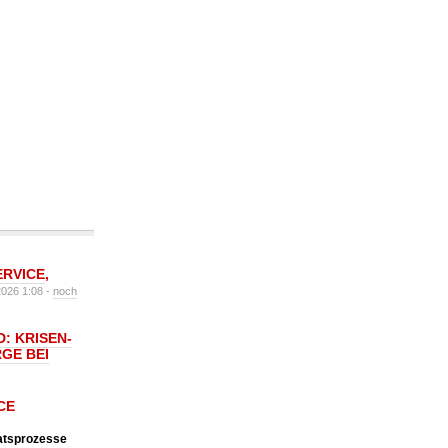
ERVICE
,
2026 1:08 -
noch
: KRISEN-
GE BEI
CE
katsprozesse