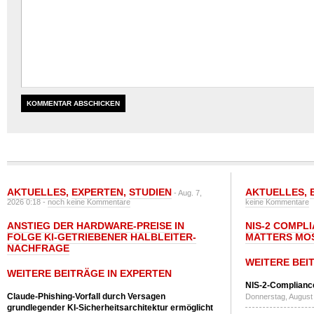
AKTUELLES
,
EXPERTEN
,
STUDIEN
AKTUELLES
,
- Aug. 7,
2026 0:18 -
noch keine Kommentare
keine Kommentare
ANSTIEG DER HARDWARE-PREISE IN
NIS-2 COMPL
FOLGE KI-GETRIEBENER HALBLEITER-
MATTERS MO
NACHFRAGE
WEITERE BEI
WEITERE BEITRÄGE IN EXPERTEN
NIS-2-Compliance
Claude-Phishing-Vorfall durch Versagen
Donnerstag, August 
grundlegender KI-Sicherheitsarchitektur ermöglicht