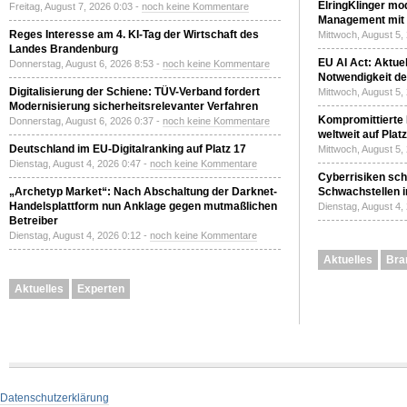
ElringKlinger mod
Freitag, August 7, 2026 0:03 -
noch keine Kommentare
Management mit 
Reges Interesse am 4. KI-Tag der Wirtschaft des
Mittwoch, August 5,
Landes Brandenburg
EU AI Act: Aktuel
Donnerstag, August 6, 2026 8:53 -
noch keine Kommentare
Notwendigkeit de
Digitalisierung der Schiene: TÜV-Verband fordert
Mittwoch, August 5,
Modernisierung sicherheitsrelevanter Verfahren
Kompromittierte
Donnerstag, August 6, 2026 0:37 -
noch keine Kommentare
weltweit auf Plat
Deutschland im EU-Digitalranking auf Platz 17
Mittwoch, August 5,
Dienstag, August 4, 2026 0:47 -
noch keine Kommentare
Cyberrisiken sch
„Archetyp Market“: Nach Abschaltung der Darknet-
Schwachstellen i
Handelsplattform nun Anklage gegen mutmaßlichen
Dienstag, August 4,
Betreiber
Dienstag, August 4, 2026 0:12 -
noch keine Kommentare
Aktuelles
Bra
Aktuelles
Experten
Datenschutzerklärung