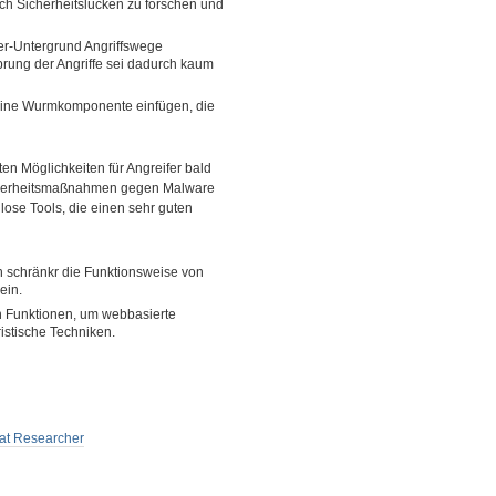
ch Sicherheitslücken zu forschen und
er-Untergrund Angriffswege
sprung der Angriffe sei dadurch kaum
 eine Wurmkomponente einfügen, die
 Möglichkeiten für Angreifer bald
Sicherheitsmaßnahmen gegen Malware
ose Tools, die einen sehr guten
n schränkr die Funktionsweise von
ein.
Funktionen, um webbasierte
istische Techniken.
eat Researcher