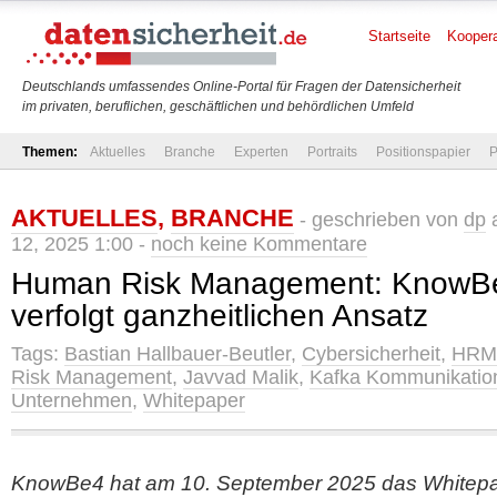
Startseite
Koopera
Deutschlands umfassendes Online-Portal für Fragen der Datensicherheit
im privaten, beruflichen, geschäftlichen und behördlichen Umfeld
Themen:
Aktuelles
Branche
Experten
Portraits
Positionspapier
P
AKTUELLES
,
BRANCHE
- geschrieben von
dp
a
12, 2025 1:00 -
noch keine Kommentare
Human Risk Management: KnowBe
verfolgt ganzheitlichen Ansatz
Tags:
Bastian Hallbauer-Beutler
,
Cybersicherheit
,
HRM
Risk Management
,
Javvad Malik
,
Kafka Kommunikatio
Unternehmen
,
Whitepaper
KnowBe4 hat am 10. September 2025 das Whitepap