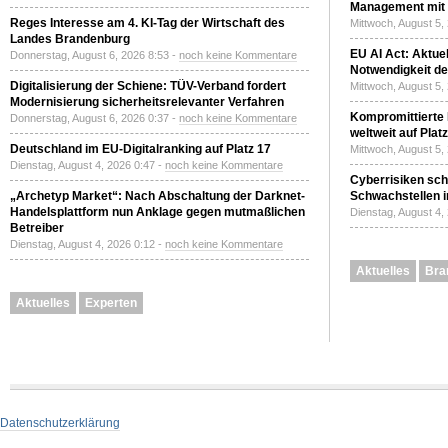
Management mit 
Reges Interesse am 4. KI-Tag der Wirtschaft des
Mittwoch, August 5,
Landes Brandenburg
EU AI Act: Aktuel
Donnerstag, August 6, 2026 8:53 -
noch keine Kommentare
Notwendigkeit de
Digitalisierung der Schiene: TÜV-Verband fordert
Mittwoch, August 5,
Modernisierung sicherheitsrelevanter Verfahren
Kompromittierte
Donnerstag, August 6, 2026 0:37 -
noch keine Kommentare
weltweit auf Plat
Deutschland im EU-Digitalranking auf Platz 17
Mittwoch, August 5,
Dienstag, August 4, 2026 0:47 -
noch keine Kommentare
Cyberrisiken sch
„Archetyp Market“: Nach Abschaltung der Darknet-
Schwachstellen i
Handelsplattform nun Anklage gegen mutmaßlichen
Dienstag, August 4,
Betreiber
Dienstag, August 4, 2026 0:12 -
noch keine Kommentare
Aktuelles
Bra
Aktuelles
Experten
Datenschutzerklärung