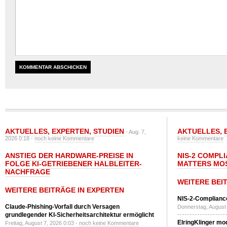
AKTUELLES
,
EXPERTEN
,
STUDIEN
AKTUELLES
,
- Aug. 7,
2026 0:18 -
noch keine Kommentare
keine Kommentare
ANSTIEG DER HARDWARE-PREISE IN
NIS-2 COMPL
FOLGE KI-GETRIEBENER HALBLEITER-
MATTERS MO
NACHFRAGE
WEITERE BEI
WEITERE BEITRÄGE IN EXPERTEN
NIS-2-Compliance
Claude-Phishing-Vorfall durch Versagen
Donnerstag, August 
grundlegender KI-Sicherheitsarchitektur ermöglicht
ElringKlinger mod
Freitag, August 7, 2026 0:03 -
noch keine Kommentare