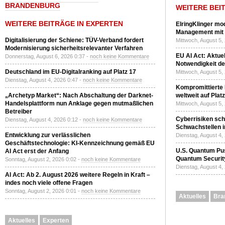
BRANDENBURG
WEITERE BEI
WEITERE BEITRÄGE IN EXPERTEN
ElringKlinger mod
Management mit 
Digitalisierung der Schiene: TÜV-Verband fordert
Mittwoch, August 5,
Modernisierung sicherheitsrelevanter Verfahren
EU AI Act: Aktuel
Donnerstag, August 6, 2026 0:37 -
noch keine Kommentare
Notwendigkeit de
Deutschland im EU-Digitalranking auf Platz 17
Mittwoch, August 5,
Dienstag, August 4, 2026 0:47 -
noch keine Kommentare
Kompromittierte
„Archetyp Market“: Nach Abschaltung der Darknet-
weltweit auf Plat
Handelsplattform nun Anklage gegen mutmaßlichen
Mittwoch, August 5,
Betreiber
Cyberrisiken sch
Dienstag, August 4, 2026 0:12 -
noch keine Kommentare
Schwachstellen i
Entwicklung zur verlässlichen
Dienstag, August 4,
Geschäftstechnologie: KI-Kennzeichnung gemäß EU
U.S. Quantum Pus
AI Act erst der Anfang
Quantum Securit
Sonntag, August 2, 2026 0:02 -
noch keine Kommentare
Dienstag, August 4,
AI Act: Ab 2. August 2026 weitere Regeln in Kraft –
indes noch viele offene Fragen
Sonntag, August 2, 2026 0:01 -
noch keine Kommentare
Aktuelles
Bra
Aktuelles
Experten