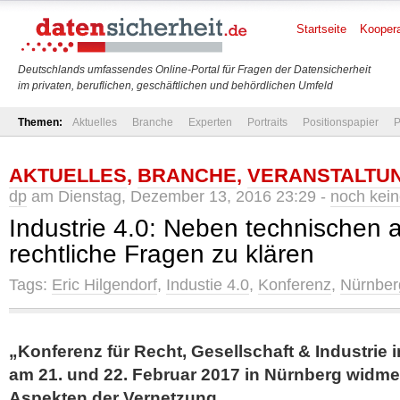
Startseite
Koopera
Deutschlands umfassendes Online-Portal für Fragen der Datensicherheit
im privaten, beruflichen, geschäftlichen und behördlichen Umfeld
Themen:
Aktuelles
Branche
Experten
Portraits
Positionspapier
P
AKTUELLES
,
BRANCHE
,
VERANSTALTU
dp
am Dienstag, Dezember 13, 2016 23:29 -
noch kei
Industrie 4.0: Neben technischen 
rechtliche Fragen zu klären
Tags:
Eric Hilgendorf
,
Industie 4.0
,
Konferenz
,
Nürnber
„Konferenz für Recht, Gesellschaft & Industrie i
am 21. und 22. Februar 2017 in Nürnberg widmet
Aspekten der Vernetzung