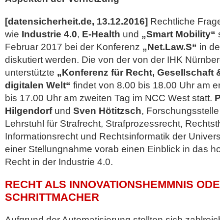
[datensicherheit.de, 13.12.2016]
Rechtliche Fra
wie
Industrie 4.0
,
E-Health
und
„Smart Mobility“
Februar 2017 bei der Konferenz
„Net.Law.S“
in d
diskutiert werden. Die von der von der IHK Nürnberg
unterstützte
„Konferenz für Recht, Gesellschaft &
digitalen Welt“
findet von 8.00 bis 18.00 Uhr am e
bis 17.00 Uhr am zweiten Tag im NCC West statt.
P
Hilgendorf
und
Sven Hötitzsch
, Forschungsstell
Lehrstuhl für Strafrecht, Strafprozessrecht, Rechtst
Informationsrecht und Rechtsinformatik der Univer
einer Stellungnahme vorab einen Einblick in das
h
Recht in der Industrie 4.0.
RECHT ALS INNOVATIONSHEMMNIS ODE
SCHRITTMACHER
Aufgrund der Automatisierung stellten sich zahlrei