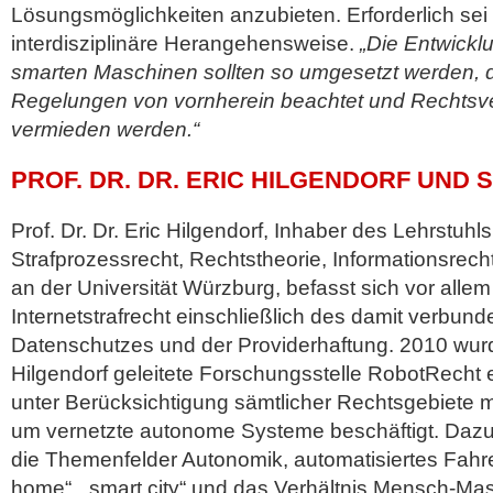
Lösungsmöglichkeiten anzubieten. Erforderlich sei 
interdisziplinäre Herangehensweise.
„Die Entwickl
smarten Maschinen sollten so umgesetzt werden, d
Regelungen von vornherein beachtet und Rechtsv
vermieden werden.“
PROF. DR. DR. ERIC HILGENDORF UND 
Prof. Dr. Dr. Eric Hilgendorf, Inhaber des Lehrstuhls 
Strafprozessrecht, Rechtstheorie, Informationsrech
an der Universität Würzburg, befasst sich vor alle
Internetstrafrecht einschließlich des damit verbu
Datenschutzes und der Providerhaftung. 2010 wurd
Hilgendorf geleitete Forschungsstelle RobotRecht ei
unter Berücksichtigung sämtlicher Rechtsgebiete m
um vernetzte autonome Systeme beschäftigt. Daz
die Themenfelder Autonomik, automatisiertes Fahren
home“, „smart city“ und das Verhältnis Mensch-Masc