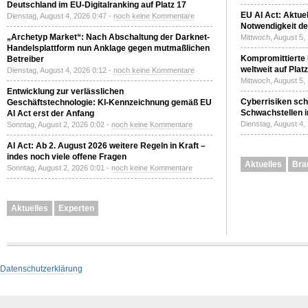
Deutschland im EU-Digitalranking auf Platz 17
EU AI Act: Aktuel
Dienstag, August 4, 2026 0:47 -
noch keine Kommentare
Notwendigkeit de
„Archetyp Market“: Nach Abschaltung der Darknet-
Mittwoch, August 5,
Handelsplattform nun Anklage gegen mutmaßlichen
Kompromittierte
Betreiber
weltweit auf Plat
Dienstag, August 4, 2026 0:12 -
noch keine Kommentare
Mittwoch, August 5,
Entwicklung zur verlässlichen
Cyberrisiken sch
Geschäftstechnologie: KI-Kennzeichnung gemäß EU
Schwachstellen i
AI Act erst der Anfang
Dienstag, August 4,
Sonntag, August 2, 2026 0:02 -
noch keine Kommentare
AI Act: Ab 2. August 2026 weitere Regeln in Kraft –
indes noch viele offene Fragen
Aktuelles
Bra
Sonntag, August 2, 2026 0:01 -
noch keine Kommentare
Aktuelles
Experten
Datenschutzerklärung