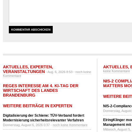
AKTUELLES
,
EXPERTEN
,
AKTUELLES
,
VERANSTALTUNGEN
keine Kommentare
- Aug. 6, 2026 8:53 -
noch keine
Kommentare
NIS-2 COMPL
REGES INTERESSE AM 4. KI-TAG DER
MATTERS MO
WIRTSCHAFT DES LANDES
BRANDENBURG
WEITERE BEI
WEITERE BEITRÄGE IN EXPERTEN
NIS-2-Compliance
Donnerstag, August 
Digitalisierung der Schiene: TÜV-Verband fordert
ElringKlinger mod
Modernisierung sicherheitsrelevanter Verfahren
Management mit 
Donnerstag, August 6, 2026 0:37 -
noch keine Kommentare
Mittwoch, August 5,