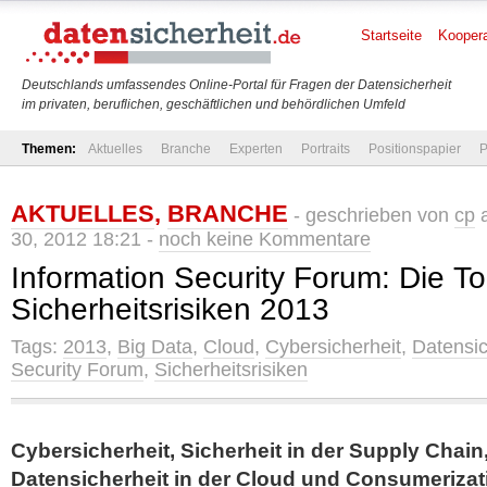
Startseite
Koopera
Deutschlands umfassendes Online-Portal für Fragen der Datensicherheit
im privaten, beruflichen, geschäftlichen und behördlichen Umfeld
Themen:
Aktuelles
Branche
Experten
Portraits
Positionspapier
P
AKTUELLES
,
BRANCHE
- geschrieben von
cp
a
30, 2012 18:21 -
noch keine Kommentare
Information Security Forum: Die T
Sicherheitsrisiken 2013
Tags:
2013
,
Big Data
,
Cloud
,
Cybersicherheit
,
Datensic
Security Forum
,
Sicherheitsrisiken
Cybersicherheit, Sicherheit in der Supply Chain,
Datensicherheit in der Cloud und Consumeriza