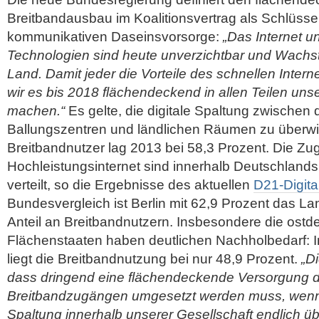
Breitbandausbau im Koalitionsvertrag als Schlüsse
kommunikativen Daseinsvorsorge:
„Das Internet un
Technologien sind heute unverzichtbar und Wachst
Land. Damit jeder die Vorteile des schnellen Intern
wir es bis 2018 flächendeckend in allen Teilen un
machen.“
Es gelte, die digitale Spaltung zwischen
Ballungszentren und ländlichen Räumen zu überwin
Breitbandnutzer lag 2013 bei 58,3 Prozent. Die Z
Hochleistungsinternet sind innerhalb Deutschlands
verteilt, so die Ergebnisse des aktuellen
D21-Digita
Bundesvergleich ist Berlin mit 62,9 Prozent das L
Anteil an Breitbandnutzern. Insbesondere die ost
Flächenstaaten haben deutlichen Nachholbedarf: 
liegt die Breitbandnutzung bei nur 48,9 Prozent.
„D
dass dringend eine flächendeckende Versorgung d
Breitbandzugängen umgesetzt werden muss, wenn w
Spaltung innerhalb unserer Gesellschaft endlich ü