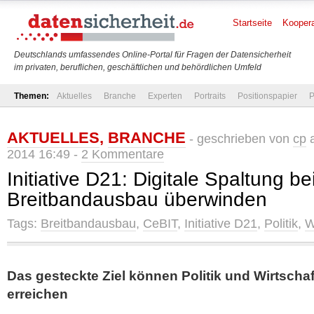
Startseite
Koopera
Deutschlands umfassendes Online-Portal für Fragen der Datensicherheit
im privaten, beruflichen, geschäftlichen und behördlichen Umfeld
Themen:
Aktuelles
Branche
Experten
Portraits
Positionspapier
P
AKTUELLES
,
BRANCHE
- geschrieben von
cp
a
2014 16:49 -
2 Kommentare
Initiative D21: Digitale Spaltung b
Breitbandausbau überwinden
Tags:
Breitbandausbau
,
CeBIT
,
Initiative D21
,
Politik
,
W
Das gesteckte Ziel können Politik und Wirtsch
erreichen