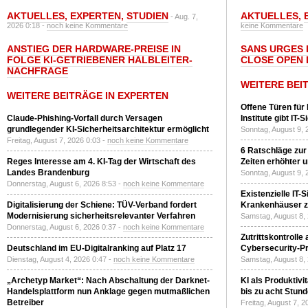
AKTUELLES
,
EXPERTEN
,
STUDIEN
AKTUELLES
,
- Aug. 7,
2026 0:18 -
noch keine Kommentare
keine Kommentare
ANSTIEG DER HARDWARE-PREISE IN
SANS URGES 
FOLGE KI-GETRIEBENER HALBLEITER-
CLOSE OPEN 
NACHFRAGE
WEITERE BEI
WEITERE BEITRÄGE IN EXPERTEN
Offene Türen für
Claude-Phishing-Vorfall durch Versagen
Institute gibt I
grundlegender KI-Sicherheitsarchitektur ermöglicht
Sonntag, August 9, 
Freitag, August 7, 2026 0:03 -
noch keine Kommentare
6 Ratschläge zur
Reges Interesse am 4. KI-Tag der Wirtschaft des
Zeiten erhöhter 
Landes Brandenburg
Sonntag, August 9, 
Donnerstag, August 6, 2026 8:53 -
noch keine Kommentare
Existenzielle IT-
Digitalisierung der Schiene: TÜV-Verband fordert
Krankenhäuser zu
Modernisierung sicherheitsrelevanter Verfahren
Samstag, August 8,
Donnerstag, August 6, 2026 0:37 -
noch keine Kommentare
Zutrittskontrolle
Deutschland im EU-Digitalranking auf Platz 17
Cybersecurity-Pri
Dienstag, August 4, 2026 0:47 -
noch keine Kommentare
Samstag, August 8,
„Archetyp Market“: Nach Abschaltung der Darknet-
KI als Produktivi
Handelsplattform nun Anklage gegen mutmaßlichen
bis zu acht Stun
Betreiber
Freitag, August 7, 