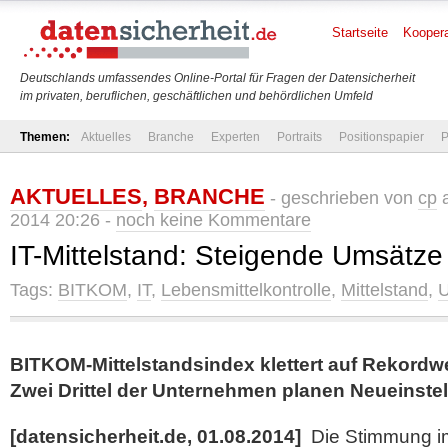
Startseite
Koopera
Deutschlands umfassendes Online-Portal für Fragen der Datensicherheit
im privaten, beruflichen, geschäftlichen und behördlichen Umfeld
Themen:
Aktuelles
Branche
Experten
Portraits
Positionspapier
P
AKTUELLES
,
BRANCHE
- geschrieben von
cp
a
2014 20:26 -
noch keine Kommentare
IT-Mittelstand: Steigende Umsätze
Tags:
BITKOM
,
IT
,
Lebensmittelkontrolle
,
Mittelstand
,
BITKOM-Mittelstandsindex klettert auf Rekordwe
Zwei Drittel der Unternehmen planen Neueinste
[datensicherheit.de, 01.08.2014]
Die Stimmung 