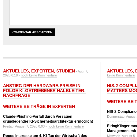
AKTUELLES
,
EXPERTEN
,
STUDIEN
AKTUELLES
,
- Aug. 7,
2026 0:18 -
noch keine Kommentare
keine Kommentare
ANSTIEG DER HARDWARE-PREISE IN
NIS-2 COMPL
FOLGE KI-GETRIEBENER HALBLEITER-
MATTERS MO
NACHFRAGE
WEITERE BEI
WEITERE BEITRÄGE IN EXPERTEN
NIS-2-Compliance
Claude-Phishing-Vorfall durch Versagen
Donnerstag, August 
grundlegender KI-Sicherheitsarchitektur ermöglicht
ElringKlinger mod
Freitag, August 7, 2026 0:03 -
noch keine Kommentare
Management mit 
Reges Interesse am 4. KI-Tag der Wirtschaft des
Mittwoch, August 5,