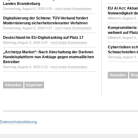
Landes Brandenburg
EU AI Act: Aktuel
Donnerstag, August 6, 2026 8:53 -
noch keine Kommentare
Notwendigkeit de
Digitalisierung der Schiene: TÜV-Verband fordert
Mittwoch, August 5,
Modernisierung sicherheitsrelevanter Verfahren
Kompromittierte
Donnerstag, August 6, 2026 0:37 -
noch keine Kommentare
weltweit auf Plat
Deutschland im EU-Digitalranking auf Platz 17
Mittwoch, August 5,
Dienstag, August 4, 2026 0:47 -
noch keine Kommentare
Cyberrisiken sch
„Archetyp Market“: Nach Abschaltung der Darknet-
Schwachstellen i
Handelsplattform nun Anklage gegen mutmaßlichen
Dienstag, August 4,
Betreiber
Dienstag, August 4, 2026 0:12 -
noch keine Kommentare
Aktuelles
Bra
Aktuelles
Experten
Datenschutzerklärung