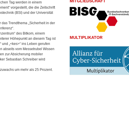
MITGLIEDSCHAFT
ichen Tag werden in einem
t“ vorgestellt, die die Zeitschrift
stechnik (BSI) und der Universität
 das Trendthema „Sicherheit in der
nferenz“.
enzentrum“ des Bitkom, einem
MULTIPLIKATOR
iterer Höhepunkt an diesem Tag ist
s“ und „<kes>“ ins Leben gerufen
ten abseits vom Messetrubel Wissen
n zur Absicherung mobiler
er Sebastian Schreiber wird
nzuwachs um mehr als 25 Prozent.