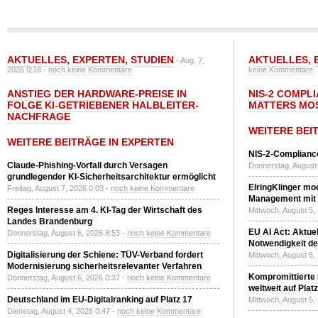
AKTUELLES
,
EXPERTEN
,
STUDIEN
AKTUELLES
,
- Aug. 7,
2026 0:18 -
noch keine Kommentare
keine Kommentare
ANSTIEG DER HARDWARE-PREISE IN
NIS-2 COMPL
FOLGE KI-GETRIEBENER HALBLEITER-
MATTERS MO
NACHFRAGE
WEITERE BEI
WEITERE BEITRÄGE IN EXPERTEN
NIS-2-Compliance
Claude-Phishing-Vorfall durch Versagen
Donnerstag, August 
grundlegender KI-Sicherheitsarchitektur ermöglicht
ElringKlinger mod
Freitag, August 7, 2026 0:03 -
noch keine Kommentare
Management mit 
Reges Interesse am 4. KI-Tag der Wirtschaft des
Mittwoch, August 5,
Landes Brandenburg
EU AI Act: Aktuel
Donnerstag, August 6, 2026 8:53 -
noch keine Kommentare
Notwendigkeit de
Digitalisierung der Schiene: TÜV-Verband fordert
Mittwoch, August 5,
Modernisierung sicherheitsrelevanter Verfahren
Kompromittierte
Donnerstag, August 6, 2026 0:37 -
noch keine Kommentare
weltweit auf Plat
Deutschland im EU-Digitalranking auf Platz 17
Mittwoch, August 5,
Dienstag, August 4, 2026 0:47 -
noch keine Kommentare