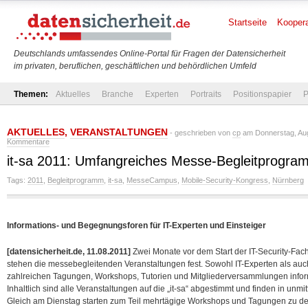
Startseite
Koopera
Deutschlands umfassendes Online-Portal für Fragen der Datensicherheit
im privaten, beruflichen, geschäftlichen und behördlichen Umfeld
Themen:
Aktuelles
Branche
Experten
Portraits
Positionspapier
P
AKTUELLES
,
VERANSTALTUNGEN
- geschrieben von
cp
am Donnerstag, Aug
Kommentare
it-sa 2011: Umfangreiches Messe-Begleitprogra
Tags:
2011
,
Begleitprogramm
,
it-sa
,
MesseCampus
,
Mobile-Security-Kongress
,
Nürnberg
Informations- und Begegnungsforen für IT-Experten und Einsteiger
[datensicherheit.de, 11.08.2011]
Zwei Monate vor dem Start der IT-Security-Fac
stehen die messebegleitenden Veranstaltungen fest. Sowohl IT-Experten als auc
zahlreichen Tagungen, Workshops, Tutorien und Mitgliederversammlungen info
Inhaltlich sind alle Veranstaltungen auf die „it-sa“ abgestimmt und finden in unmi
Gleich am Dienstag starten zum Teil mehrtägige Workshops und Tagungen zu 