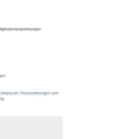
itgliederversammlungen
ngen
seCampus ein / Kurzvorlesungen zum
ang