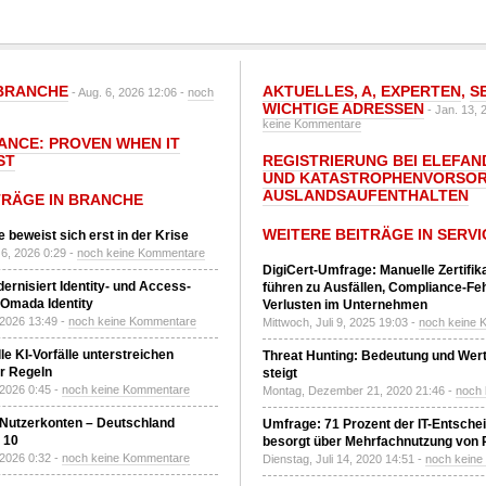
BRANCHE
AKTUELLES
,
A
,
EXPERTEN
,
S
- Aug. 6, 2026 12:06 -
noch
WICHTIGE ADRESSEN
- Jan. 13, 
keine Kommentare
IANCE: PROVEN WHEN IT
ST
REGISTRIERUNG BEI ELEFAND
UND KATASTROPHENVORSOR
AUSLANDSAUFENTHALTEN
TRÄGE IN BRANCHE
WEITERE BEITRÄGE IN SERVI
 beweist sich erst in der Krise
6, 2026 0:29 -
noch keine Kommentare
DigiCert-Umfrage: Manuelle Zertifi
ernisiert Identity- und Access-
führen zu Ausfällen, Compliance-Fe
Omada Identity
Verlusten im Unternehmen
 2026 13:49 -
noch keine Kommentare
Mittwoch, Juli 9, 2025 19:03 -
noch keine 
le KI-Vorfälle unterstreichen
Threat Hunting: Bedeutung und Wer
r Regeln
steigt
 2026 0:45 -
noch keine Kommentare
Montag, Dezember 21, 2020 21:46 -
noch
 Nutzerkonten – Deutschland
Umfrage: 71 Prozent der IT-Entsche
z 10
besorgt über Mehrfachnutzung von
 2026 0:32 -
noch keine Kommentare
Dienstag, Juli 14, 2020 14:51 -
noch kein