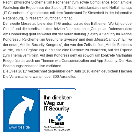
Recht, physische Sicherheit im Rechenzentrum sowie Compliance. Noch am gle
Workshop die Ergebnisse der Studie „IT-Sicherheitsstandards und Notfallmanagemen
„IT-Grundschutz“ gemeinsam mit dem Bundesamt für Sicherheit in der Information
Regensburg, ibi research, durchgeführt hat.
Der zweite Messetag bietet den IT-Grundschutztag des BSI, einen Workshop über
Cloud“ und die bereits aus dem letzten Jahr bekannte „Computas-Datenschutzko
Am Donnerstag geht es weiter mit der Veranstaltung „Safety & Security im Rech
Kongress „IT-Sicherheit im Gesundheitswesen“ und dem „MesseCampus“. Ein we
der neue „Mobile-Security-Kongress“, der von den Zeitschriften „Mobile Busines
wurde, um als Ergänzung zur Messe eine Plattform zu etablieren, auf der Exper
zum Thema vermitteln.
Auf dem Kongress geht es sowohl um konkrete Maßnahme
Endgeräte als auch um Themen wie Consumerization und App-Security. Der Hack
Bedrohungsszenarien live vorführen.
Die „it-sa 2011“ verzeichnet gegenüber dem Jahr 2010 einen deutlichen Fläche
Die Veranstalter erwarten über 300 Aussteller.