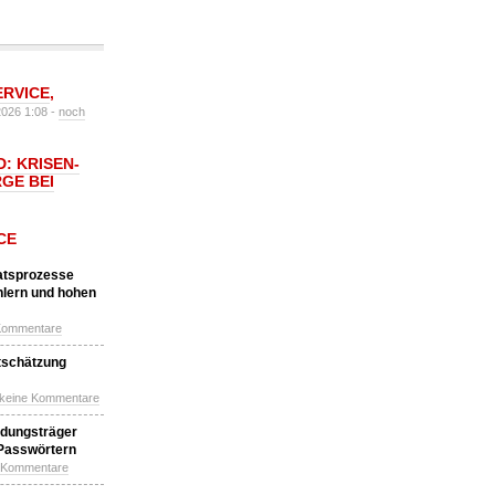
ERVICE
,
2026 1:08 -
noch
: KRISEN-
GE BEI
CE
katsprozesse
hlern und hohen
Kommentare
tschätzung
 keine Kommentare
idungsträger
 Passwörtern
e Kommentare