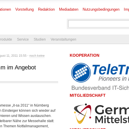
tionen
Vorstellung
Redaktion
Mediadaten
Nutzungsbedingungen
Im
rodukte
Service
Studien
Veranstaltungen
KOOPERATION
ust 11, 2011 15:55 -
noch keine
mm im Angebot
MITGLIEDSCHAFT
hmesse „it-sa 2011“ in Nürnberg
h Einsteiger können sich wieder auf
rmieren und Wissen austauschen.
ttelbarer Nähe zur Messehalle statt:
den Themen Notfallmanagement,