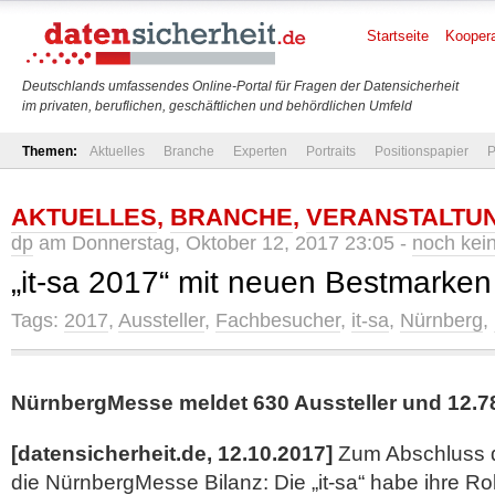
Startseite
Koopera
Deutschlands umfassendes Online-Portal für Fragen der Datensicherheit
im privaten, beruflichen, geschäftlichen und behördlichen Umfeld
Themen:
Aktuelles
Branche
Experten
Portraits
Positionspapier
P
AKTUELLES
,
BRANCHE
,
VERANSTALTU
dp
am Donnerstag, Oktober 12, 2017 23:05 -
noch kei
„it-sa 2017“ mit neuen Bestmarke
Tags:
2017
,
Aussteller
,
Fachbesucher
,
it-sa
,
Nürnberg
,
NürnbergMesse meldet 630 Aussteller und 12.
[datensicherheit.de, 12.10.2017]
Zum Abschluss 
die NürnbergMesse Bilanz: Die „it-sa“ habe ihre Rol