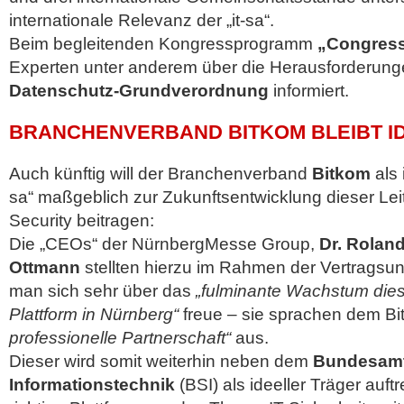
internationale Relevanz der „it-sa“.
Beim begleitenden Kongressprogramm
„Congress
Experten unter anderem über die Herausforderung
Datenschutz-Grundverordnung
informiert.
BRANCHENVERBAND BITKOM BLEIBT I
Auch künftig will der Branchenverband
Bitkom
als 
sa“ maßgeblich zur Zukunftsentwicklung dieser Lei
Security beitragen:
Die „CEOs“ der NürnbergMesse Group,
Dr. Rolan
Ottmann
stellten hierzu im Rahmen der Vertragsun
man sich sehr über das
„fulminante Wachstum dies
Plattform in Nürnberg“
freue – sie sprachen dem B
professionelle Partnerschaft“
aus.
Dieser wird somit weiterhin neben dem
Bundesamt 
Informationstechnik
(BSI) als ideeller Träger auftret