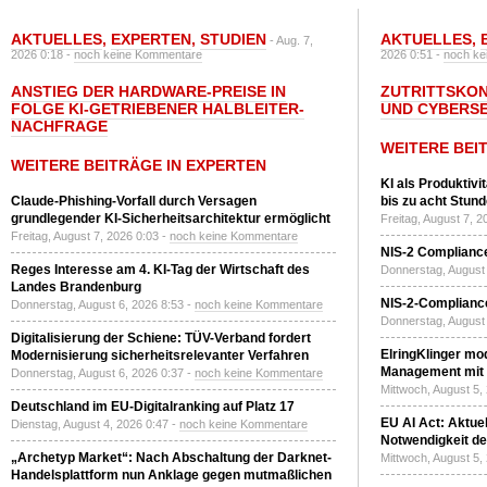
AKTUELLES
,
EXPERTEN
,
STUDIEN
AKTUELLES
,
- Aug. 7,
2026 0:18 -
noch keine Kommentare
2026 0:51 -
noch ke
ANSTIEG DER HARDWARE-PREISE IN
ZUTRITTSKO
FOLGE KI-GETRIEBENER HALBLEITER-
UND CYBERSE
NACHFRAGE
WEITERE BEI
WEITERE BEITRÄGE IN EXPERTEN
KI als Produktivi
Claude-Phishing-Vorfall durch Versagen
bis zu acht Stun
grundlegender KI-Sicherheitsarchitektur ermöglicht
Freitag, August 7, 
Freitag, August 7, 2026 0:03 -
noch keine Kommentare
NIS-2 Compliance
Reges Interesse am 4. KI-Tag der Wirtschaft des
Donnerstag, August 
Landes Brandenburg
NIS-2-Compliance
Donnerstag, August 6, 2026 8:53 -
noch keine Kommentare
Donnerstag, August 
Digitalisierung der Schiene: TÜV-Verband fordert
ElringKlinger mod
Modernisierung sicherheitsrelevanter Verfahren
Management mit 
Donnerstag, August 6, 2026 0:37 -
noch keine Kommentare
Mittwoch, August 5,
Deutschland im EU-Digitalranking auf Platz 17
EU AI Act: Aktuel
Dienstag, August 4, 2026 0:47 -
noch keine Kommentare
Notwendigkeit de
„Archetyp Market“: Nach Abschaltung der Darknet-
Mittwoch, August 5,
Handelsplattform nun Anklage gegen mutmaßlichen