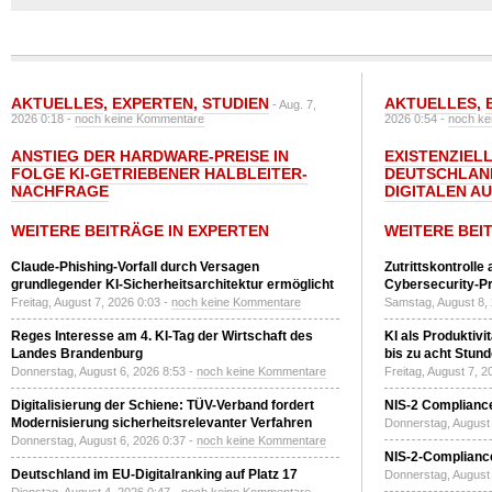
AKTUELLES
,
EXPERTEN
,
STUDIEN
AKTUELLES
,
- Aug. 7,
2026 0:18 -
noch keine Kommentare
2026 0:54 -
noch ke
ANSTIEG DER HARDWARE-PREISE IN
EXISTENZIELL
FOLGE KI-GETRIEBENER HALBLEITER-
DEUTSCHLAN
NACHFRAGE
DIGITALEN A
WEITERE BEITRÄGE IN EXPERTEN
WEITERE BEI
Claude-Phishing-Vorfall durch Versagen
Zutrittskontrolle
grundlegender KI-Sicherheitsarchitektur ermöglicht
Cybersecurity-Pri
Freitag, August 7, 2026 0:03 -
noch keine Kommentare
Samstag, August 8,
Reges Interesse am 4. KI-Tag der Wirtschaft des
KI als Produktivi
Landes Brandenburg
bis zu acht Stun
Donnerstag, August 6, 2026 8:53 -
noch keine Kommentare
Freitag, August 7, 
Digitalisierung der Schiene: TÜV-Verband fordert
NIS-2 Compliance
Modernisierung sicherheitsrelevanter Verfahren
Donnerstag, August 
Donnerstag, August 6, 2026 0:37 -
noch keine Kommentare
NIS-2-Compliance
Deutschland im EU-Digitalranking auf Platz 17
Donnerstag, August 