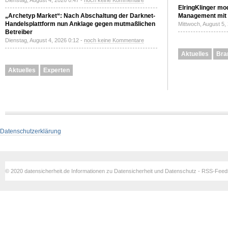
Dienstag, August 4, 2026 0:47 -
noch keine Kommentare
ElringKlinger mod
„Archetyp Market“: Nach Abschaltung der Darknet-
Management mit 
Handelsplattform nun Anklage gegen mutmaßlichen
Mittwoch, August 5,
Betreiber
Dienstag, August 4, 2026 0:12 -
noch keine Kommentare
Aktuelles
Bra
Aktuelles
Experten
Datenschutzerklärung
© 2020 datensicherheit.de Informationen zu Datensicherheit und Datenschutz - RSS-Fee