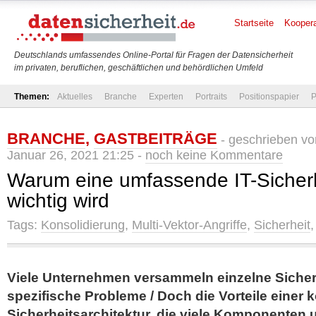
Startseite
Koopera
Deutschlands umfassendes Online-Portal für Fragen der Datensicherheit
im privaten, beruflichen, geschäftlichen und behördlichen Umfeld
Themen:
Aktuelles
Branche
Experten
Portraits
Positionspapier
P
BRANCHE
,
GASTBEITRÄGE
- geschrieben v
Januar 26, 2021 21:25 -
noch keine Kommentare
Warum eine umfassende IT-Sicherh
wichtig wird
Tags:
Konsolidierung
,
Multi-Vektor-Angriffe
,
Sicherheit
Viele Unternehmen versammeln einzelne Sicher
spezifische Probleme / Doch die Vorteile einer 
Sicherheitsarchitektur, die viele Komponenten 