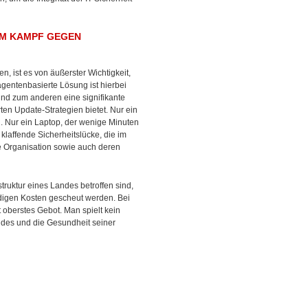
IM KAMPF GEGEN
n, ist es von äußerster Wichtigkeit,
gentenbasierte Lösung ist hierbei
und zum anderen eine signifikante
ten Update-Strategien bietet. Nur ein
en. Nur ein Laptop, der wenige Minuten
klaffende Sicherheitslücke, die im
 Organisation sowie auch deren
ruktur eines Landes betroffen sind,
digen Kosten gescheut werden. Bei
 oberstes Gebot. Man spielt kein
ndes und die Gesundheit seiner