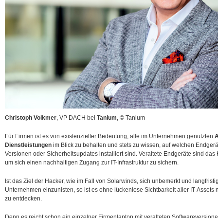
Christoph Volkmer
, VP DACH bei
Tanium
, © Tanium
Für Firmen ist es von existenzieller Bedeutung, alle im Unternehmen genutzten
A
Dienstleistungen
im Blick zu behalten und stets zu wissen, auf welchen Endger
Versionen oder Sicherheitsupdates installiert sind. Veraltete Endgeräte sind das H
um sich einen nachhaltigen Zugang zur IT-Infrastruktur zu sichern.
Ist das Ziel der Hacker, wie im Fall von Solarwinds, sich unbemerkt und langfri
Unternehmen einzunisten, so ist es ohne lückenlose Sichtbarkeit aller IT-Asset
zu entdecken.
Denn es reicht schon ein einzelner Firmenlaptop mit veralteten Softwareversionen,