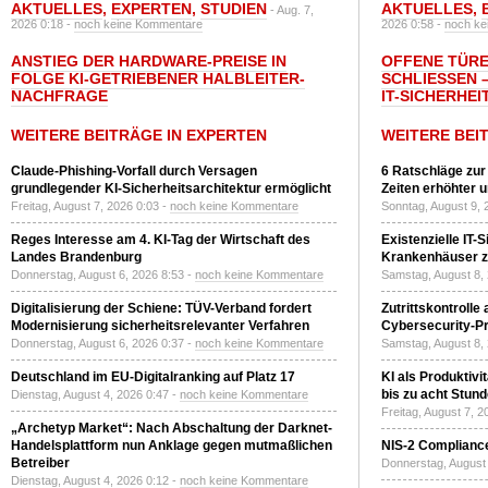
AKTUELLES
,
EXPERTEN
,
STUDIEN
AKTUELLES
,
- Aug. 7,
2026 0:18 -
noch keine Kommentare
2026 0:58 -
noch ke
ANSTIEG DER HARDWARE-PREISE IN
OFFENE TÜRE
FOLGE KI-GETRIEBENER HALBLEITER-
SCHLIESSEN –
NACHFRAGE
T-SICHERHEI
WEITERE BEITRÄGE IN EXPERTEN
WEITERE BEI
Claude-Phishing-Vorfall durch Versagen
6 Ratschläge zur
grundlegender KI-Sicherheitsarchitektur ermöglicht
Zeiten erhöhter 
Freitag, August 7, 2026 0:03 -
noch keine Kommentare
Sonntag, August 9, 
Reges Interesse am 4. KI-Tag der Wirtschaft des
Existenzielle IT-
Landes Brandenburg
Krankenhäuser zu
Donnerstag, August 6, 2026 8:53 -
noch keine Kommentare
Samstag, August 8,
Digitalisierung der Schiene: TÜV-Verband fordert
Zutrittskontrolle
Modernisierung sicherheitsrelevanter Verfahren
Cybersecurity-Pri
Donnerstag, August 6, 2026 0:37 -
noch keine Kommentare
Samstag, August 8,
Deutschland im EU-Digitalranking auf Platz 17
KI als Produktivi
bis zu acht Stun
Dienstag, August 4, 2026 0:47 -
noch keine Kommentare
Freitag, August 7, 
„Archetyp Market“: Nach Abschaltung der Darknet-
Handelsplattform nun Anklage gegen mutmaßlichen
NIS-2 Compliance
Betreiber
Donnerstag, August 
Dienstag, August 4, 2026 0:12 -
noch keine Kommentare