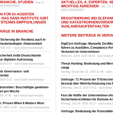
BRANCHE
,
STUDIEN
AKTUELLES
,
A
,
EXPERTEN
,
S
- Aug. 9,
ine Kommentare
WICHTIGE ADRESSEN
- Jan. 13, 
keine Kommentare
N FÜR KI-AGENTEN
 DAS SANS INSTITUTE GIBT I
REGISTRIERUNG BEI ELEFAND
TSTEAMS EMPFEHLUNGEN
UND KATASTROPHENVORSOR
AUSLANDSAUFENTHALTEN
TRÄGE IN BRANCHE
WEITERE BEITRÄGE IN SERVI
 Sicherung der Resilienz auch in
urlaubsbedingter Abwesenheit
DigiCert-Umfrage: Manuelle Zertifi
führen zu Ausfällen, Compliance-Fe
2026 0:37 -
noch keine Kommentare
Verlusten im Unternehmen
Sicherheit treibt Deutschlands
Mittwoch, Juli 9, 2025 19:03 -
noch keine 
r digitalen Aufrüstung
Threat Hunting: Bedeutung und Wer
 2026 0:54 -
noch keine Kommentare
steigt
 als Governance- und
Montag, Dezember 21, 2020 21:46 -
noch
orität
Umfrage: 71 Prozent der IT-Entsche
 2026 0:51 -
noch keine Kommentare
besorgt über Mehrfachnutzung von
tätstreiber: Beschäftigte gewinnen
Dienstag, Juli 14, 2020 14:51 -
noch kein
den pro Woche
Fast die Hälfte der Unternehmen oh
2026 14:36 -
noch keine Kommentare
Sicherheitsrichtlinien für Remote-Ar
: Proven When It Matters Most
Montag, Juni 29, 2020 16:22 -
noch keine
6, 2026 12:06 -
noch keine Kommentare
Umfrage: Bedeutung der Konsolidier