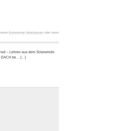
 einen
Kommentar hinterlassen
oder einen
arned – Lehren aus dem Solarwinds-
VP DACH be… […]