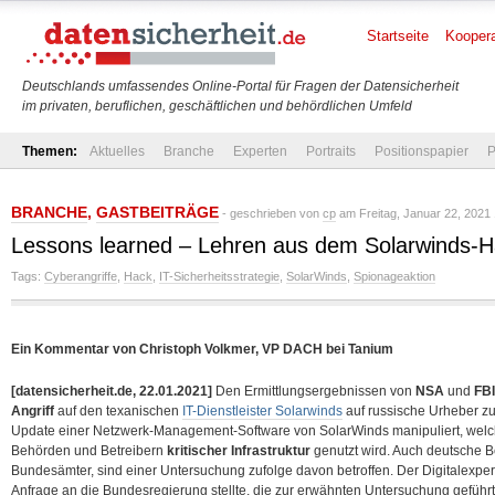
Startseite
Koopera
Deutschlands umfassendes Online-Portal für Fragen der Datensicherheit
im privaten, beruflichen, geschäftlichen und behördlichen Umfeld
Themen:
Aktuelles
Branche
Experten
Portraits
Positionspapier
P
BRANCHE
,
GASTBEITRÄGE
- geschrieben von
cp
am Freitag, Januar 22, 2021 
Lessons learned – Lehren aus dem Solarwinds-
Tags:
Cyberangriffe
,
Hack
,
IT-Sicherheitsstrategie
,
SolarWinds
,
Spionageaktion
Ein Kommentar von Christoph Volkmer, VP DACH bei Tanium
[datensicherheit.de, 22.01.2021]
Den Ermittlungsergebnissen von
NSA
und
FBI
Angriff
auf den texanischen
IT-Dienstleister Solarwinds
auf russische Urheber zu
Update einer Netzwerk-Management-Software von SolarWinds manipuliert, welche
Behörden und Betreibern
kritischer Infrastruktur
genutzt wird. Auch deutsche B
Bundesämter, sind einer Untersuchung zufolge davon betroffen.
Der Digitalexpe
Anfrage an die Bundesregierung stellte, die zur erwähnten Untersuchung geführt