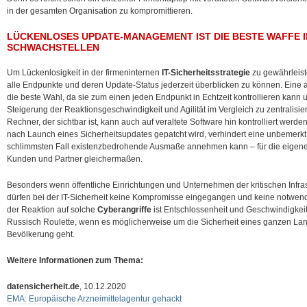
in der gesamten Organisation zu kompromittieren.
LÜCKENLOSES UPDATE-MANAGEMENT IST DIE BESTE WAFFE 
SCHWACHSTELLEN
Um Lückenlosigkeit in der firmeninternen
IT-Sicherheitsstrategie
zu gewährleiste
alle Endpunkte und deren Update-Status jederzeit überblicken zu können. Eine a
die beste Wahl, da sie zum einen jeden Endpunkt in Echtzeit kontrollieren kann 
Steigerung der Reaktionsgeschwindigkeit und Agilität im Vergleich zu zentralisier
Rechner, der sichtbar ist, kann auch auf veraltete Software hin kontrolliert werd
nach Launch eines Sicherheitsupdates gepatcht wird, verhindert eine unbemerkt 
schlimmsten Fall existenzbedrohende Ausmaße annehmen kann – für die eigene
Kunden und Partner gleichermaßen.
Besonders wenn öffentliche Einrichtungen und Unternehmen der kritischen Infrast
dürfen bei der IT-Sicherheit keine Kompromisse eingegangen und keine notwen
der Reaktion auf solche
Cyberangriffe
ist Entschlossenheit und Geschwindigkeit
Russisch Roulette, wenn es möglicherweise um die Sicherheit eines ganzen La
Bevölkerung geht.
Weitere Informationen zum Thema:
datensicherheit.de
, 10.12.2020
EMA: Europäische Arzneimittelagentur gehackt