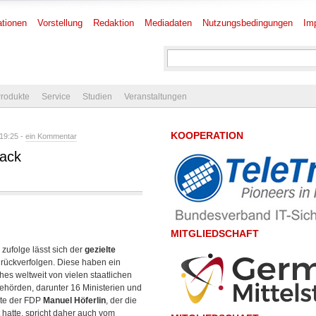
tionen
Vorstellung
Redaktion
Mediadaten
Nutzungsbedingungen
Im
rodukte
Service
Studien
Veranstaltungen
KOOPERATION
19:25 -
ein Kommentar
Hack
MITGLIEDSCHAFT
zufolge lässt sich der
gezielte
rückverfolgen. Diese haben ein
s weltweit von vielen staatlichen
ehörden, darunter 16 Ministerien und
rte der FDP
Manuel Höferlin
, der die
 hatte, spricht daher auch vom