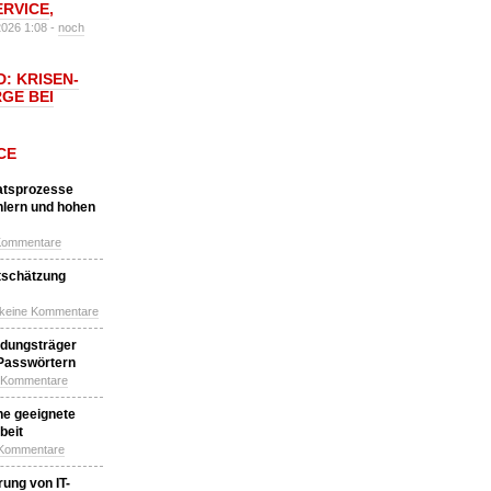
ERVICE
,
2026 1:08 -
noch
: KRISEN-
GE BEI
CE
katsprozesse
hlern und hohen
Kommentare
tschätzung
 keine Kommentare
idungsträger
 Passwörtern
e Kommentare
ne geeignete
beit
 Kommentare
ung von IT-