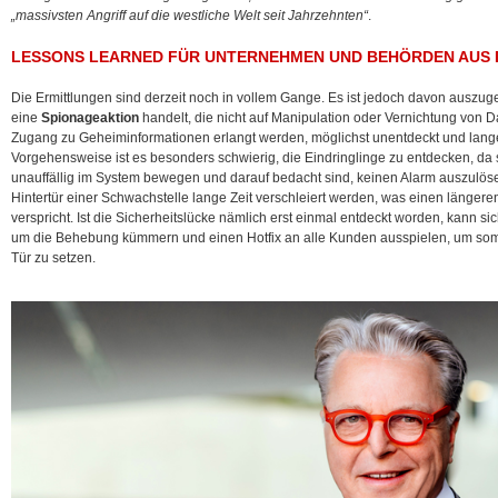
„massivsten Angriff auf die westliche Welt seit Jahrzehnten“
.
LESSONS LEARNED FÜR UNTERNEHMEN UND BEHÖRDEN AUS
Die Ermittlungen sind derzeit noch in vollem Gange. Es ist jedoch davon auszu
eine
Spionageaktion
handelt, die nicht auf Manipulation oder Vernichtung von Da
Zugang zu Geheiminformationen erlangt werden, möglichst unentdeckt und lange
Vorgehensweise ist es besonders schwierig, die Eindringlinge zu entdecken, da s
unauffällig im System bewegen und darauf bedacht sind, keinen Alarm auszulöse
Hintertür einer Schwachstelle lange Zeit verschleiert werden, was einen längeren
verspricht. Ist die Sicherheitslücke nämlich erst einmal entdeckt worden, kann s
um die Behebung kümmern und einen Hotfix an alle Kunden ausspielen, um somi
Tür zu setzen.