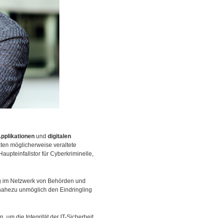
pplikationen
und
digitalen
äten möglicherweise veraltete
aupteinfallstor für Cyberkriminelle,
stig im Netzwerk von Behörden und
s nahezu unmöglich den Eindringling
 um die Integrität der IT-Sicherheit