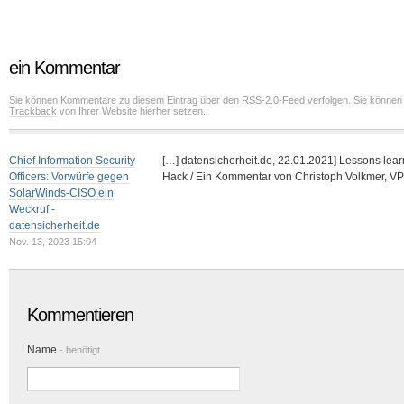
ein Kommentar
Sie können Kommentare zu diesem Eintrag über den
RSS-2.0
-Feed verfolgen. Sie können
Trackback
von Ihrer Website hierher setzen.
Chief Information Security
[…] datensicherheit.de, 22.01.2021] Lessons le
Officers: Vorwürfe gegen
Hack / Ein Kommentar von Christoph Volkmer, 
SolarWinds-CISO ein
Weckruf -
datensicherheit.de
Nov. 13, 2023 15:04
Kommentieren
Name
- benötigt