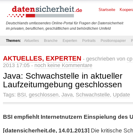
Startseite
Koopera
Deutschlands umfassendes Online-Portal für Fragen der Datensicherheit
im privaten, beruflichen, geschäftlichen und behördlichen Umfeld
Themen:
Aktuelles
Branche
Experten
Portraits
Positionspapier
P
AKTUELLES
,
EXPERTEN
- geschrieben von
cp
2013 17:05 -
noch keine Kommentare
Java: Schwachstelle in aktueller
Laufzeitumgebung geschlossen
Tags:
BSI
,
geschlossen
,
Java
,
Schwachstelle
,
Update
BSI empfiehlt Internetnutzern Einspielung des 
[datensicherheit.de, 14.01.2013]
Die kritische Sc