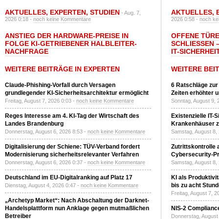
AKTUELLES
,
EXPERTEN
,
STUDIEN
AKTUELLES
,
- Aug. 7,
2026 0:18 -
noch keine Kommentare
2026 0:58 -
noch ke
ANSTIEG DER HARDWARE-PREISE IN
OFFENE TÜRE
FOLGE KI-GETRIEBENER HALBLEITER-
SCHLIESSEN –
NACHFRAGE
T-SICHERHEI
WEITERE BEITRÄGE IN EXPERTEN
WEITERE BEI
Claude-Phishing-Vorfall durch Versagen
6 Ratschläge zur
grundlegender KI-Sicherheitsarchitektur ermöglicht
Zeiten erhöhter 
Freitag, August 7, 2026 0:03 -
noch keine Kommentare
Sonntag, August 9, 
Reges Interesse am 4. KI-Tag der Wirtschaft des
Existenzielle IT-
Landes Brandenburg
Krankenhäuser zu
Donnerstag, August 6, 2026 8:53 -
noch keine Kommentare
Samstag, August 8,
Digitalisierung der Schiene: TÜV-Verband fordert
Zutrittskontrolle
Modernisierung sicherheitsrelevanter Verfahren
Cybersecurity-Pri
Donnerstag, August 6, 2026 0:37 -
noch keine Kommentare
Samstag, August 8,
Deutschland im EU-Digitalranking auf Platz 17
KI als Produktivi
bis zu acht Stun
Dienstag, August 4, 2026 0:47 -
noch keine Kommentare
Freitag, August 7, 
„Archetyp Market“: Nach Abschaltung der Darknet-
Handelsplattform nun Anklage gegen mutmaßlichen
NIS-2 Compliance
Betreiber
Donnerstag, August 