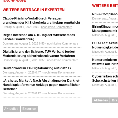
NACHFRAGE
WEITERE BEI
WEITERE BEITRÄGE IN EXPERTEN
NIS-2-Compliance
Claude-Phishing-Vorfall durch Versagen
Donnerstag, August 
grundlegender KI-Sicherheitsarchitektur ermöglicht
ElringKlinger mod
Freitag, August 7, 2026 0:03 -
noch keine Kommentare
Management mit 
Reges Interesse am 4. KI-Tag der Wirtschaft des
Mittwoch, August 5,
Landes Brandenburg
EU AI Act: Aktuel
Donnerstag, August 6, 2026 8:53 -
noch keine Kommentare
Notwendigkeit de
Digitalisierung der Schiene: TÜV-Verband fordert
Mittwoch, August 5,
Modernisierung sicherheitsrelevanter Verfahren
Kompromittierte
Donnerstag, August 6, 2026 0:37 -
noch keine Kommentare
weltweit auf Plat
Deutschland im EU-Digitalranking auf Platz 17
Mittwoch, August 5,
Dienstag, August 4, 2026 0:47 -
noch keine Kommentare
Cyberrisiken sch
„Archetyp Market“: Nach Abschaltung der Darknet-
Schwachstellen i
Handelsplattform nun Anklage gegen mutmaßlichen
Dienstag, August 4,
Betreiber
Dienstag, August 4, 2026 0:12 -
noch keine Kommentare
Aktuelles
Bra
Aktuelles
Experten