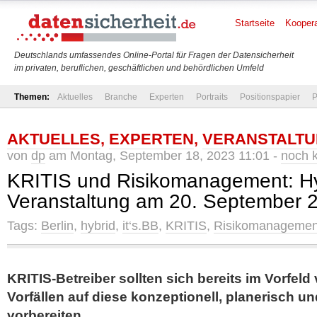
Startseite
Koopera
Deutschlands umfassendes Online-Portal für Fragen der Datensicherheit
im privaten, beruflichen, geschäftlichen und behördlichen Umfeld
Themen:
Aktuelles
Branche
Experten
Portraits
Positionspapier
P
AKTUELLES
,
EXPERTEN
,
VERANSTALT
von
dp
am Montag, September 18, 2023 11:01 -
noch 
KRITIS und Risikomanagement: Hy
Veranstaltung am 20. September 
Tags:
Berlin
,
hybrid
,
it‘s.BB
,
KRITIS
,
Risikomanagemen
KRITIS-Betreiber sollten sich bereits im Vorfel
Vorfällen auf diese konzeptionell, planerisch u
vorbereiten