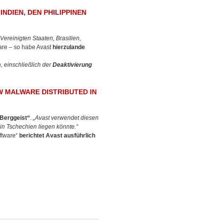
INDIEN, DEN PHILIPPINEN
Vereinigten Staaten, Brasilien,
are – so habe Avast
hierzulande
, einschließlich der
Deaktivierung
 MALWARE DISTRIBUTED IN
Berggeist“
.
„Avast verwendet diesen
n Tschechien liegen könnte.“
ftware“
berichtet Avast ausführlich