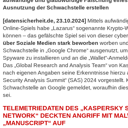
aufwändige und glaubwürdige Fälschung eine
Ausnutzung der Schwachstelle erstellen
[datensicherheit.de, 23.10.2024]
Mittels aufwändi
Online-Spiels habe „Lazarus“ sogenannte Krypto-
können – das gefälschte Spiel sei von dieser cybe
über Soziale Medien stark beworben
worben und
Schwachstelle in „Google Chrome“ ausgenutzt, u
Spyware zu installieren und an die „Wallet“-Anmel
Das „Global Research and Analysis Team“ von Ka
nach eigenen Angaben seine Erkenntnisse hierzu
Security Analysis Summit“ (SAS) 2024 vorgestellt.
Schwachstelle an Google gemeldet, woraufhin
die
sei.
TELEMETRIEDATEN DES „KASPERSKY 
NETWORK“ DECKTEN ANGRIFF MIT MA
„MANUSCRIPT“ AUF