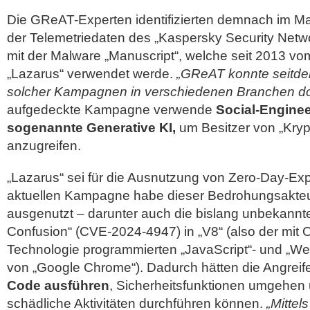
Die GReAT-Experten identifizierten demnach im Ma
der Telemetriedaten des „Kaspersky Security Netwo
mit der Malware „Manuscript“, welche seit 2013 v
„Lazarus“ verwendet werde.
„GReAT konnte seitdem
solcher Kampagnen in verschiedenen Branchen do
aufgedeckte Kampagne verwende
Social-Engine
sogenannte Generative KI,
um Besitzer von „Kry
anzugreifen.
„Lazarus“ sei für die Ausnutzung von Zero-Day-Expl
aktuellen Kampagne habe dieser Bedrohungsakteu
ausgenutzt – darunter auch die bislang unbekannt
Confusion“ (CVE-2024-4947) in „V8“ (also der mit
Technologie programmierten „JavaScript“- und „
von „Google Chrome“). Dadurch hätten die Angreif
Code ausführen
, Sicherheitsfunktionen umgehen
schädliche Aktivitäten durchführen können.
„Mittel