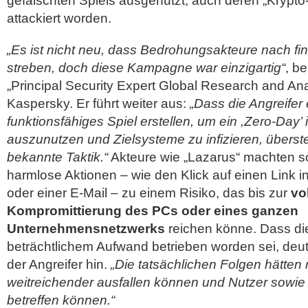
gefälschten Spiels ausgenutzt; auch deren „Krypto-
attackiert worden.
„Es ist nicht neu, dass Bedrohungsakteure nach f
streben, doch diese Kampagne war einzigartig“
, be
„Principal Security Expert Global Research and An
Kaspersky. Er führt weiter aus:
„Dass die Angreifer e
funktionsfähiges Spiel erstellen, um ein ,Zero-Day’
auszunutzen und Zielsysteme zu infizieren, überste
bekannte Taktik.“
Akteure wie „Lazarus“ machten so
harmlose Aktionen – wie den Klick auf einen Link 
oder einer E-Mail – zu einem Risiko, das bis zur
vo
Kompromittierung des PCs oder eines ganzen
Unternehmensnetzwerks
reichen könne. Dass d
beträchtlichem Aufwand betrieben worden sei, deut
der Angreifer hin.
„Die tatsächlichen Folgen hätten 
weitreichender ausfallen können und Nutzer sowi
betreffen können.“