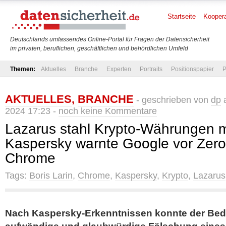
Startseite
Koopera
Deutschlands umfassendes Online-Portal für Fragen der Datensicherheit
im privaten, beruflichen, geschäftlichen und behördlichen Umfeld
Themen:
Aktuelles
Branche
Experten
Portraits
Positionspapier
P
AKTUELLES
,
BRANCHE
- geschrieben von
dp
a
2024 17:23 -
noch keine Kommentare
Lazarus stahl Krypto-Währungen m
Kaspersky warnte Google vor Zero-
Chrome
Tags:
Boris Larin
,
Chrome
,
Kaspersky
,
Krypto
,
Lazarus
Nach Kaspersky-Erkenntnissen konnte der Bed