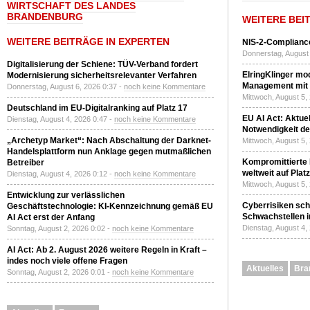
WIRTSCHAFT DES LANDES
BRANDENBURG
WEITERE BEI
WEITERE BEITRÄGE IN EXPERTEN
NIS-2-Compliance
Donnerstag, August 
Digitalisierung der Schiene: TÜV-Verband fordert
ElringKlinger mod
Modernisierung sicherheitsrelevanter Verfahren
Management mit 
Donnerstag, August 6, 2026 0:37 -
noch keine Kommentare
Mittwoch, August 5,
Deutschland im EU-Digitalranking auf Platz 17
EU AI Act: Aktuel
Dienstag, August 4, 2026 0:47 -
noch keine Kommentare
Notwendigkeit de
„Archetyp Market“: Nach Abschaltung der Darknet-
Mittwoch, August 5,
Handelsplattform nun Anklage gegen mutmaßlichen
Kompromittierte
Betreiber
weltweit auf Plat
Dienstag, August 4, 2026 0:12 -
noch keine Kommentare
Mittwoch, August 5,
Entwicklung zur verlässlichen
Cyberrisiken sch
Geschäftstechnologie: KI-Kennzeichnung gemäß EU
Schwachstellen i
AI Act erst der Anfang
Dienstag, August 4,
Sonntag, August 2, 2026 0:02 -
noch keine Kommentare
AI Act: Ab 2. August 2026 weitere Regeln in Kraft –
indes noch viele offene Fragen
Aktuelles
Bra
Sonntag, August 2, 2026 0:01 -
noch keine Kommentare