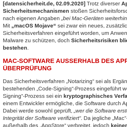
[datensicherheit.de, 02.09.2020]
Trotz diverser
Ap
Sicherheitsmechanismen
stoßen Sicherheitsfors
nach eigenen Angaben
„bei Mac-Geräten weiterhin
Mit
„macOS Mojave“
sei zwar ein neues, zusätzli
Sicherheitsverfahren eingeführt worden, um Anwen
Malware zu schützen, doch
Sicherheitsrisiken bl
bestehen
.
MAC-SOFTWARE AUSSERHALB DES APP
BERPRÜFUNG
Das Sicherheitsverfahren „Notarizing“ sei als Erg
bestehenden „Code-Signing“-Prozess eingeführt w
Signing“-Prozess sei ein
kryptographisches Verf
einem Entwickler ermögliche, die Software durch Ap
Dabei werde sowohl geprüft,
„wer die Software erste
Integrität der Software verifiziert“
. Da jegliche „Mac“
außerhalb des „AppStore“ verbreitet, jedoch
keine