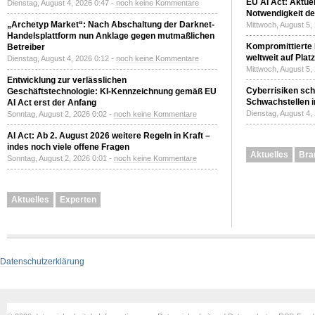
EU AI Act: Aktuel
Dienstag, August 4, 2026 0:47 -
noch keine Kommentare
Notwendigkeit de
„Archetyp Market“: Nach Abschaltung der Darknet-
Mittwoch, August 5,
Handelsplattform nun Anklage gegen mutmaßlichen
Kompromittierte
Betreiber
weltweit auf Plat
Dienstag, August 4, 2026 0:12 -
noch keine Kommentare
Mittwoch, August 5,
Entwicklung zur verlässlichen
Cyberrisiken sch
Geschäftstechnologie: KI-Kennzeichnung gemäß EU
Schwachstellen i
AI Act erst der Anfang
Dienstag, August 4,
Sonntag, August 2, 2026 0:02 -
noch keine Kommentare
AI Act: Ab 2. August 2026 weitere Regeln in Kraft –
indes noch viele offene Fragen
Aktuelles
Bra
Sonntag, August 2, 2026 0:01 -
noch keine Kommentare
Aktuelles
Experten
Datenschutzerklärung