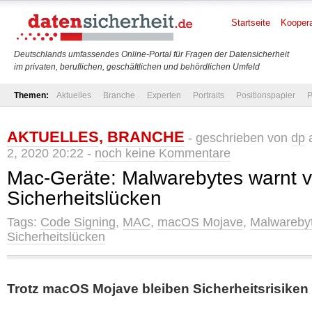
Startseite
Koopera
Deutschlands umfassendes Online-Portal für Fragen der Datensicherheit
im privaten, beruflichen, geschäftlichen und behördlichen Umfeld
Themen:
Aktuelles
Branche
Experten
Portraits
Positionspapier
P
AKTUELLES
,
BRANCHE
- geschrieben von
dp
a
2, 2020 20:22 -
noch keine Kommentare
Mac-Geräte: Malwarebytes warnt v
Sicherheitslücken
Tags:
Code Signing
,
MAC
,
macOS Mojave
,
Malwareby
Sicherheitslücken
Trotz macOS Mojave bleiben Sicherheitsrisiken