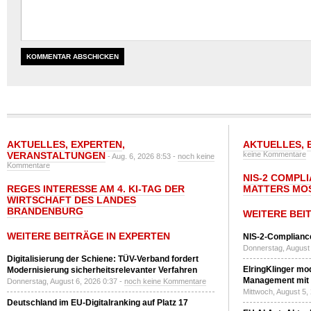
AKTUELLES
,
EXPERTEN
,
AKTUELLES
,
VERANSTALTUNGEN
keine Kommentare
- Aug. 6, 2026 8:53 -
noch keine
Kommentare
NIS-2 COMPL
REGES INTERESSE AM 4. KI-TAG DER
MATTERS MO
WIRTSCHAFT DES LANDES
BRANDENBURG
WEITERE BEI
WEITERE BEITRÄGE IN EXPERTEN
NIS-2-Compliance
Donnerstag, August 
Digitalisierung der Schiene: TÜV-Verband fordert
ElringKlinger mod
Modernisierung sicherheitsrelevanter Verfahren
Management mit 
Donnerstag, August 6, 2026 0:37 -
noch keine Kommentare
Mittwoch, August 5,
Deutschland im EU-Digitalranking auf Platz 17