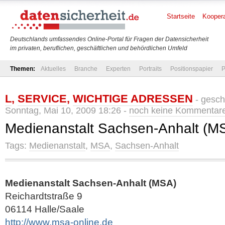
Startseite
Koopera
Deutschlands umfassendes Online-Portal für Fragen der Datensicherheit
im privaten, beruflichen, geschäftlichen und behördlichen Umfeld
Themen:
Aktuelles
Branche
Experten
Portraits
Positionspapier
P
L
,
SERVICE
,
WICHTIGE ADRESSEN
- gesch
Sonntag, Mai 10, 2009 18:26 -
noch keine Kommentar
Medienanstalt Sachsen-Anhalt (M
Tags:
Medienanstalt
,
MSA
,
Sachsen-Anhalt
Medienanstalt Sachsen-Anhalt (MSA)
Reichardtstraße 9
06114 Halle/Saale
http://www.msa-online.de