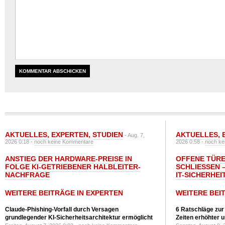
AKTUELLES
,
EXPERTEN
,
STUDIEN
AKTUELLES
,
- Aug. 7,
2026 0:18 -
noch keine Kommentare
2026 0:58 -
noch ke
ANSTIEG DER HARDWARE-PREISE IN
OFFENE TÜRE
FOLGE KI-GETRIEBENER HALBLEITER-
SCHLIESSEN –
NACHFRAGE
T-SICHERHEI
WEITERE BEITRÄGE IN EXPERTEN
WEITERE BEI
Claude-Phishing-Vorfall durch Versagen
6 Ratschläge zur
grundlegender KI-Sicherheitsarchitektur ermöglicht
Zeiten erhöhter 