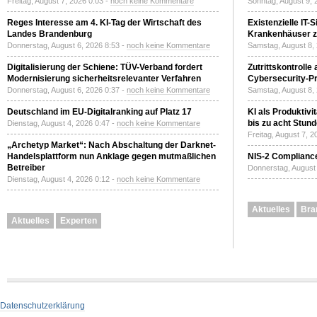
Freitag, August 7, 2026 0:03 -
noch keine Kommentare
Sonntag, August 9, 
Reges Interesse am 4. KI-Tag der Wirtschaft des
Existenzielle IT-
Landes Brandenburg
Krankenhäuser zu
Donnerstag, August 6, 2026 8:53 -
noch keine Kommentare
Samstag, August 8,
Digitalisierung der Schiene: TÜV-Verband fordert
Zutrittskontrolle
Modernisierung sicherheitsrelevanter Verfahren
Cybersecurity-Pri
Donnerstag, August 6, 2026 0:37 -
noch keine Kommentare
Samstag, August 8,
Deutschland im EU-Digitalranking auf Platz 17
KI als Produktivi
bis zu acht Stun
Dienstag, August 4, 2026 0:47 -
noch keine Kommentare
Freitag, August 7, 
„Archetyp Market“: Nach Abschaltung der Darknet-
Handelsplattform nun Anklage gegen mutmaßlichen
NIS-2 Compliance
Betreiber
Donnerstag, August 
Dienstag, August 4, 2026 0:12 -
noch keine Kommentare
Aktuelles
Bra
Aktuelles
Experten
Datenschutzerklärung