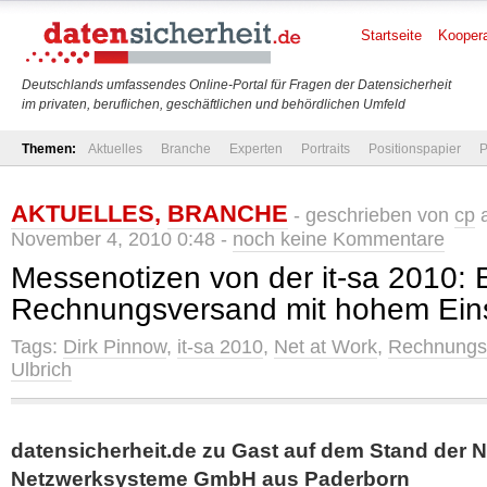
Startseite
Koopera
Deutschlands umfassendes Online-Portal für Fragen der Datensicherheit
im privaten, beruflichen, geschäftlichen und behördlichen Umfeld
Themen:
Aktuelles
Branche
Experten
Portraits
Positionspapier
P
AKTUELLES
,
BRANCHE
- geschrieben von
cp
a
November 4, 2010 0:48 -
noch keine Kommentare
Messenotizen von der it-sa 2010: 
Rechnungsversand mit hohem Eins
Tags:
Dirk Pinnow
,
it-sa 2010
,
Net at Work
,
Rechnungs
Ulbrich
datensicherheit.de zu Gast auf dem Stand der N
Netzwerksysteme GmbH aus Paderborn