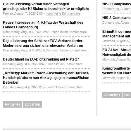
Claude-Phishing-Vorfall durch Versagen
NIS-2 Compliance
grundlegender KI-Sicherheitsarchitektur ermöglicht
Donnerstag, August 
Freitag, August 7, 2026 0:03 -
noch keine Kommentare
NIS-2-Compliance
Reges Interesse am 4. KI-Tag der Wirtschaft des
Donnerstag, August 
Landes Brandenburg
ElringKlinger mod
Donnerstag, August 6, 2026 8:53 -
noch keine Kommentare
Management mit 
Digitalisierung der Schiene: TÜV-Verband fordert
Mittwoch, August 5,
Modernisierung sicherheitsrelevanter Verfahren
EU AI Act: Aktuel
Donnerstag, August 6, 2026 0:37 -
noch keine Kommentare
Notwendigkeit de
Deutschland im EU-Digitalranking auf Platz 17
Mittwoch, August 5,
Dienstag, August 4, 2026 0:47 -
noch keine Kommentare
Kompromittierte
„Archetyp Market“: Nach Abschaltung der Darknet-
weltweit auf Plat
Handelsplattform nun Anklage gegen mutmaßlichen
Mittwoch, August 5,
Betreiber
Dienstag, August 4, 2026 0:12 -
noch keine Kommentare
Aktuelles
Bra
Aktuelles
Experten