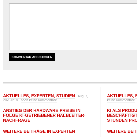
AKTUELLES
,
EXPERTEN
,
STUDIEN
AKTUELLES
,
- Aug. 7,
2026 0:18 -
noch keine Kommentare
keine Kommentare
ANSTIEG DER HARDWARE-PREISE IN
KI ALS PROD
FOLGE KI-GETRIEBENER HALBLEITER-
BESCHÄFTIGT
NACHFRAGE
STUNDEN PR
WEITERE BEITRÄGE IN EXPERTEN
WEITERE BEI