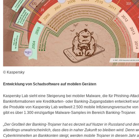
© Kaspersky
Entwicklung von Schadsoftware auf mobilen Geräten
Kaspersky Lab sieht eine Steigerung bei mobiler Malware, die für Phishing-Atta
Bankinformationen wie Kreditkarten- oder Banking-Zugangsdaten entwickelt wur
die Produkte von Kaspersky Lab weltweit 2.500 mobile Infizierungsversuche von
gibt es über 1.300 einzigartige Malware-Samples im Bereich Banking-Trojaner.
„Der Großteil der Banking-Trojaner hat es derzeit auf Nutzer in Russland und d
allerdings unwahrscheinlich, dass dies in naher Zukunft so bleiben wird. Denn w
Cyberkriminellen an Bankkonten steigt, werden mobile Trojaner in diesem Jahr 