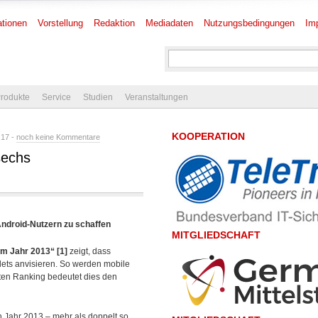
tionen
Vorstellung
Redaktion
Mediadaten
Nutzungsbedingungen
Im
rodukte
Service
Studien
Veranstaltungen
KOOPERATION
:17 -
noch keine Kommentare
sechs
ndroid-Nutzern zu schaffen
MITGLIEDSCHAFT
im Jahr 2013“
[1]
zeigt, dass
ets anvisieren. So werden mobile
iten Ranking bedeutet dies den
Jahr 2013 – mehr als doppelt so