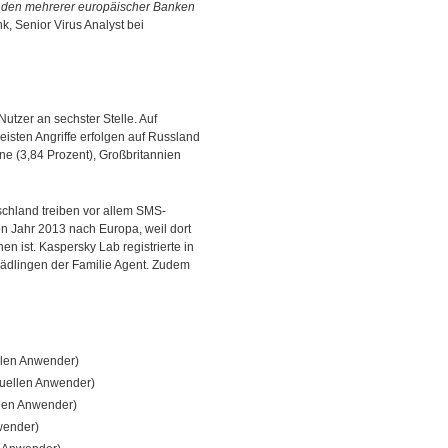
Kunden mehrerer europäischer Banken
nk, Senior Virus Analyst bei
utzer an sechster Stelle. Auf
eisten Angriffe erfolgen auf Russland
ine (3,84 Prozent), Großbritannien
schland treiben vor allem SMS-
en Jahr 2013 nach Europa, weil dort
ist. Kaspersky Lab registrierte in
hädlingen der Familie Agent. Zudem
ellen Anwender)
iduellen Anwender)
llen Anwender)
nwender)