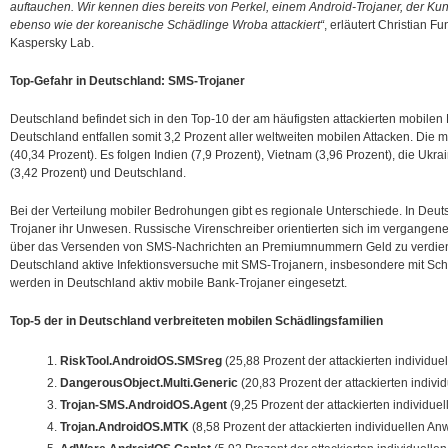
auftauchen. Wir kennen dies bereits von Perkel, einem Android-Trojaner, der 
ebenso wie der koreanische Schädlinge Wroba attackiert“
, erläutert Christian Fu
Kaspersky Lab.
Top-Gefahr in Deutschland: SMS-Trojaner
Deutschland befindet sich in den Top-10 der am häufigsten attackierten mobilen N
Deutschland entfallen somit 3,2 Prozent aller weltweiten mobilen Attacken. Die m
(40,34 Prozent). Es folgen Indien (7,9 Prozent), Vietnam (3,96 Prozent), die Ukra
(3,42 Prozent) und Deutschland.
Bei der Verteilung mobiler Bedrohungen gibt es regionale Unterschiede. In Deut
Trojaner ihr Unwesen. Russische Virenschreiber orientierten sich im vergangen
über das Versenden von SMS-Nachrichten an Premiumnummern Geld zu verdienen 
Deutschland aktive Infektionsversuche mit SMS-Trojanern, insbesondere mit Sc
werden in Deutschland aktiv mobile Bank-Trojaner eingesetzt.
Top-5 der in Deutschland verbreiteten mobilen Schädlingsfamilien
RiskTool.AndroidOS.SMSreg
(25,88 Prozent der attackierten individu
DangerousObject.Multi.Generic
(20,83 Prozent der attackierten indiv
Trojan-SMS.AndroidOS.Agent
(9,25 Prozent der attackierten individue
Trojan.AndroidOS.MTK
(8,58 Prozent der attackierten individuellen A