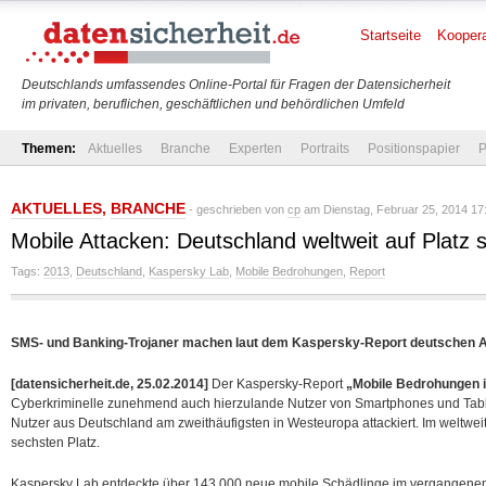
Startseite
Koopera
Deutschlands umfassendes Online-Portal für Fragen der Datensicherheit
im privaten, beruflichen, geschäftlichen und behördlichen Umfeld
Themen:
Aktuelles
Branche
Experten
Portraits
Positionspapier
P
AKTUELLES
,
BRANCHE
- geschrieben von
cp
am Dienstag, Februar 25, 2014 17
Mobile Attacken: Deutschland weltweit auf Platz 
Tags:
2013
,
Deutschland
,
Kaspersky Lab
,
Mobile Bedrohungen
,
Report
SMS- und Banking-Trojaner machen laut dem Kaspersky-Report deutschen A
[datensicherheit.de, 25.02.2014]
Der Kaspersky-Report
„Mobile Bedrohungen 
Cyberkriminelle zunehmend auch hierzulande Nutzer von Smartphones und Tabl
Nutzer aus Deutschland am zweithäufigsten in Westeuropa attackiert. Im weltwe
sechsten Platz.
Kaspersky Lab entdeckte über 143.000 neue mobile Schädlinge im vergangenen 