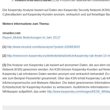
AdWare.AndroidOS.Ganlet
(5,92 Prozent der attackierten individuell
Die Kaspersky-Analyse basiert auf Daten des Kaspersky Security Network (KSN)
Cyberattacken auf Kaspersky-Kunden anonym, vertraulich und auf freiwilliger 
Weitere Informatione zum Thema:
viruslist.com
Report „Mobile Bedrohungen im Jahr 2013“
[1]
http://www.viruslist.com/de/analysis?pubid=200883845
[2]
http://newsroom.kaspersky.eu/de/texte/detail/article/kaspersky-lab-findet-10-
[3]
Die Analyse von Kaspersky Lab basiert auf anonymen Daten, die aus dem clo
Network (KSN) gewonnen werden. Am KSN können Kaspersky-Kunden auf freiwill
Kaspersky Lab erhobenen Daten werden anonym und vertraulich behandelt. Es 
wie zum Beispiel Passwörter gesammelt. Über das KSN erhält Kaspersky Lab In
Infizierungsversuche und Malware-Attacken. Die dabei gewonnenen Informatione
Echtzeitschutz für Kaspersky-Kunden zu verbessern. Ausführliche Informationen
Whitepaper aufgeführt, das unter
http://www.kaspersky.com/images/KES8_Whit