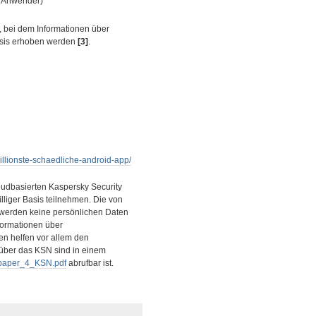
en Anwender)
, bei dem Informationen über
Basis erhoben werden
[3]
.
millionste-schaedliche-android-app/
udbasierten Kaspersky Security
iger Basis teilnehmen. Die von
werden keine persönlichen Daten
formationen über
n helfen vor allem den
 über das KSN sind in einem
epaper_4_KSN.pdf
abrufbar ist.