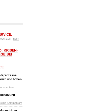
ERVICE
,
2026 1:08 -
noch
: KRISEN-
GE BEI
CE
katsprozesse
hlern und hohen
Kommentare
tschätzung
 keine Kommentare
idungsträger