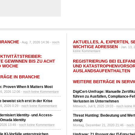
BRANCHE
AKTUELLES
,
A
,
EXPERTEN
,
S
- Aug. 7, 2026 14:36 -
noch
WICHTIGE ADRESSEN
- Jan. 13, 
keine Kommentare
UKTIVITÄTSTREIBER:
E GEWINNEN BIS ZU ACHT
REGISTRIERUNG BEI ELEFAND
O WOCHE
UND KATASTROPHENVORSOR
AUSLANDSAUFENTHALTEN
TRÄGE IN BRANCHE
WEITERE BEITRÄGE IN SERVI
: Proven When It Matters Most
DigiCert-Umfrage: Manuelle Zertifi
6, 2026 12:06 -
noch keine Kommentare
führen zu Ausfällen, Compliance-Fe
 beweist sich erst in der Krise
Verlusten im Unternehmen
6, 2026 0:29 -
noch keine Kommentare
Mittwoch, Juli 9, 2025 19:03 -
noch keine 
ernisiert Identity- und Access-
Threat Hunting: Bedeutung und Wer
Omada Identity
steigt
 2026 13:49 -
noch keine Kommentare
Montag, Dezember 21, 2020 21:46 -
noch
le KI-Vorfälle unterstreichen
Umfrage: 71 Prozent der IT-Entsche