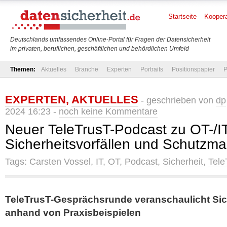
Startseite
Koopera
Deutschlands umfassendes Online-Portal für Fragen der Datensicherheit
im privaten, beruflichen, geschäftlichen und behördlichen Umfeld
Themen:
Aktuelles
Branche
Experten
Portraits
Positionspapier
P
EXPERTEN
,
AKTUELLES
- geschrieben von
dp
2024 16:23 -
noch keine Kommentare
Neuer TeleTrusT-Podcast zu OT-/IT
Sicherheitsvorfällen und Schutz
Tags:
Carsten Vossel
,
IT
,
OT
,
Podcast
,
Sicherheit
,
Tele
TeleTrusT-Gesprächsrunde veranschaulicht Sic
anhand von Praxisbeispielen