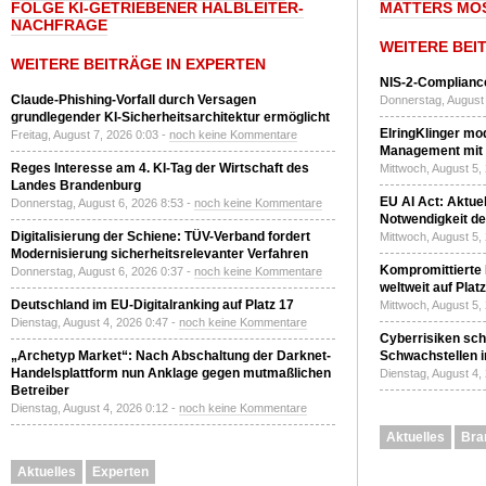
FOLGE KI-GETRIEBENER HALBLEITER-
MATTERS MO
NACHFRAGE
WEITERE BEI
WEITERE BEITRÄGE IN EXPERTEN
NIS-2-Compliance
Claude-Phishing-Vorfall durch Versagen
Donnerstag, August 
grundlegender KI-Sicherheitsarchitektur ermöglicht
ElringKlinger mod
Freitag, August 7, 2026 0:03 -
noch keine Kommentare
Management mit 
Reges Interesse am 4. KI-Tag der Wirtschaft des
Mittwoch, August 5,
Landes Brandenburg
EU AI Act: Aktuel
Donnerstag, August 6, 2026 8:53 -
noch keine Kommentare
Notwendigkeit de
Digitalisierung der Schiene: TÜV-Verband fordert
Mittwoch, August 5,
Modernisierung sicherheitsrelevanter Verfahren
Kompromittierte
Donnerstag, August 6, 2026 0:37 -
noch keine Kommentare
weltweit auf Plat
Deutschland im EU-Digitalranking auf Platz 17
Mittwoch, August 5,
Dienstag, August 4, 2026 0:47 -
noch keine Kommentare
Cyberrisiken sch
„Archetyp Market“: Nach Abschaltung der Darknet-
Schwachstellen i
Handelsplattform nun Anklage gegen mutmaßlichen
Dienstag, August 4,
Betreiber
Dienstag, August 4, 2026 0:12 -
noch keine Kommentare
Aktuelles
Bra
Aktuelles
Experten