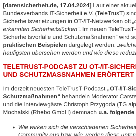
[datensicherheit.de, 17.04.2024]
Laut einer aktue
Bundesverbands IT-Sicherheit e.V. (TeleTrusT) sin
Sicherheitsverletzungen in OT-/IT-Netzwerken oft
„
erkannten Sicherheitslücken“
. Im neuen TeleTrusT-
Sicherheitsvorfälle und Schutzmaßnahmen“ wird s
praktischen Beispielen
dargelegt werden,
„welche
häufigsten übersehen werden und wie diese reduz
TELETRUST-PODCAST ZU OT-/IT-SICHE
UND SCHUTZMASSNAHMEN ERÖRTERT D
Im derzeit neuesten TeleTrusT-Podcast
„OT-/IT-Si
Schutzmaßnahmen“
behandeln Moderator Cars
und die Interviewgäste Christoph Przygoda (TG a
Mochalski (Rhebo GmbH) demnach
u.a. folgende
Wie wirken sich die verschiedenen Sicherheits
Community aus bzw. wie werden diese unte