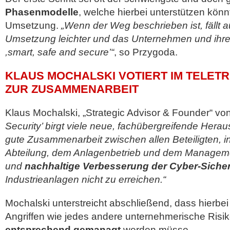
Phasenmodelle
, welche hierbei unterstützen kön
Umsetzung.
„Wenn der Weg beschrieben ist, fällt au
Umsetzung leichter und das Unternehmen und ihr
,smart, safe and secure’“
, so Przygoda.
KLAUS MOCHALSKI VOTIERT IM TELET
ZUR ZUSAMMENARBEIT
Klaus Mochalski, „Strategic Advisor & Founder“ vo
Security’ birgt viele neue, fachübergreifende Her
gute Zusammenarbeit zwischen allen Beteiligten, i
Abteilung, dem Anlagenbetrieb und dem Management
und
nachhaltige Verbesserung der Cyber-Sicher
Industrieanlagen nicht zu erreichen.“
Mochalski unterstreicht abschließend, dass hierbei
Angriffen wie jedes andere unternehmerische Risi
entsprechend gemanagt
werden müsse.