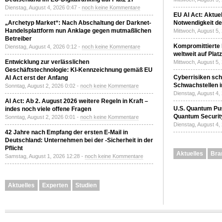
Dienstag, August 4, 2026 0:47 -
noch keine Kommentare
EU AI Act: Aktuel
„Archetyp Market“: Nach Abschaltung der Darknet-
Notwendigkeit de
Handelsplattform nun Anklage gegen mutmaßlichen
Mittwoch, August 5,
Betreiber
Kompromittierte
Dienstag, August 4, 2026 0:12 -
noch keine Kommentare
weltweit auf Plat
Entwicklung zur verlässlichen
Mittwoch, August 5,
Geschäftstechnologie: KI-Kennzeichnung gemäß EU
Cyberrisiken sch
AI Act erst der Anfang
Schwachstellen i
Sonntag, August 2, 2026 0:02 -
noch keine Kommentare
Dienstag, August 4,
AI Act: Ab 2. August 2026 weitere Regeln in Kraft –
U.S. Quantum Pus
indes noch viele offene Fragen
Quantum Securit
Sonntag, August 2, 2026 0:01 -
noch keine Kommentare
Dienstag, August 4,
42 Jahre nach Empfang der ersten E-Mail in
Deutschland: Unternehmen bei der -Sicherheit in der
Pflicht
Aktuelles
Bra
Samstag, August 1, 2026 12:28 -
noch keine Kommentare
Aktuelles
Experten
Studien