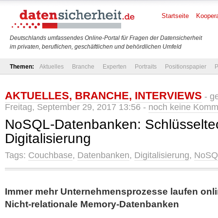
Startseite
Koopera
Deutschlands umfassendes Online-Portal für Fragen der Datensicherheit
im privaten, beruflichen, geschäftlichen und behördlichen Umfeld
Themen:
Aktuelles
Branche
Experten
Portraits
Positionspapier
P
AKTUELLES
,
BRANCHE
,
INTERVIEWS
- g
Freitag, September 29, 2017 13:56 -
noch keine Komm
NoSQL-Datenbanken: Schlüsseltec
Digitalisierung
Tags:
Couchbase
,
Datenbanken
,
Digitalisierung
,
NoSQ
Immer mehr Unternehmensprozesse laufen onlin
Nicht-relationale Memory-Datenbanken