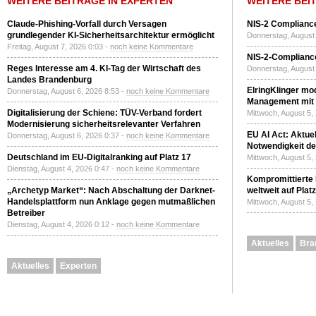
WEITERE BEITRÄGE IN EXPERTEN
WEITERE BEI
Claude-Phishing-Vorfall durch Versagen
NIS-2 Compliance
grundlegender KI-Sicherheitsarchitektur ermöglicht
Donnerstag, August 
Freitag, August 7, 2026 0:03 -
noch keine Kommentare
NIS-2-Compliance
Reges Interesse am 4. KI-Tag der Wirtschaft des
Donnerstag, August 
Landes Brandenburg
ElringKlinger mod
Donnerstag, August 6, 2026 8:53 -
noch keine Kommentare
Management mit 
Digitalisierung der Schiene: TÜV-Verband fordert
Mittwoch, August 5,
Modernisierung sicherheitsrelevanter Verfahren
EU AI Act: Aktuel
Donnerstag, August 6, 2026 0:37 -
noch keine Kommentare
Notwendigkeit de
Deutschland im EU-Digitalranking auf Platz 17
Mittwoch, August 5,
Dienstag, August 4, 2026 0:47 -
noch keine Kommentare
Kompromittierte
„Archetyp Market“: Nach Abschaltung der Darknet-
weltweit auf Plat
Handelsplattform nun Anklage gegen mutmaßlichen
Mittwoch, August 5,
Betreiber
Dienstag, August 4, 2026 0:12 -
noch keine Kommentare
Aktuelles
Bra
Aktuelles
Experten