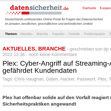
Startseite
Koopera
Deutschlands umfassendes Online-Portal für Fragen der Datensicherheit
im privaten, beruflichen, geschäftlichen und behördlichen Umfeld
Themen:
Aktuelles
Branche
Experten
Portraits
Positionspapier
P
AKTUELLES
,
BRANCHE
- geschrieben von
dp
a
2022 12:36 -
noch keine Kommentare
Plex: Cyber-Angriff auf Streaming-
gefährdet Kundendaten
Tags:
Chris Vaughan
,
Daten
,
Hacker
,
Passwort
,
Plex
,
Plex hat offenbar solide auf den Vorfall reagier
Sicherheitspraktiken angewandt