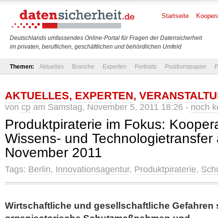
Startseite
Koopera
Deutschlands umfassendes Online-Portal für Fragen der Datensicherheit
im privaten, beruflichen, geschäftlichen und behördlichen Umfeld
Themen:
Aktuelles
Branche
Experten
Portraits
Positionspapier
P
AKTUELLES
,
EXPERTEN
,
VERANSTALT
von
cp
am Samstag, November 5, 2011 18:26 -
noch k
Produktpiraterie im Fokus: Kooper
Wissens- und Technologietransfer
November 2011
Tags:
Berlin
,
Innovationsagentur
,
Produktpiraterie
,
Sch
Wirtschaftliche und gesellschaftliche Gefahren