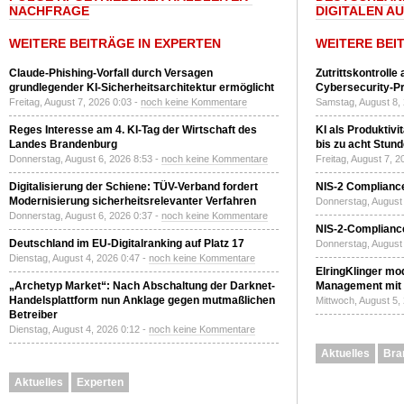
NACHFRAGE
DIGITALEN A
WEITERE BEITRÄGE IN EXPERTEN
WEITERE BEI
Claude-Phishing-Vorfall durch Versagen
Zutrittskontrolle
grundlegender KI-Sicherheitsarchitektur ermöglicht
Cybersecurity-Pri
Freitag, August 7, 2026 0:03 -
noch keine Kommentare
Samstag, August 8,
Reges Interesse am 4. KI-Tag der Wirtschaft des
KI als Produktivi
Landes Brandenburg
bis zu acht Stun
Donnerstag, August 6, 2026 8:53 -
noch keine Kommentare
Freitag, August 7, 
Digitalisierung der Schiene: TÜV-Verband fordert
NIS-2 Compliance
Modernisierung sicherheitsrelevanter Verfahren
Donnerstag, August 
Donnerstag, August 6, 2026 0:37 -
noch keine Kommentare
NIS-2-Compliance
Deutschland im EU-Digitalranking auf Platz 17
Donnerstag, August 
Dienstag, August 4, 2026 0:47 -
noch keine Kommentare
ElringKlinger mod
„Archetyp Market“: Nach Abschaltung der Darknet-
Management mit 
Handelsplattform nun Anklage gegen mutmaßlichen
Mittwoch, August 5,
Betreiber
Dienstag, August 4, 2026 0:12 -
noch keine Kommentare
Aktuelles
Bra
Aktuelles
Experten